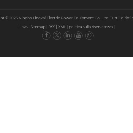
ht © 2023 Ningbo Lingkai Electric Power Equipment Co., Ltd. Tutti i diritti ri
Links
|
Sitemap
|
RSS
|
XML
|
politica sulla riservatezza
|