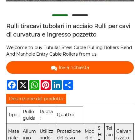
Rulli tiracavi tubolari in acciaio Rulli per cavi
di curvatura e ingresso pozzetto
Welcome to buy Tubular Steel Cable Pulling Rollers Bend
And Manhole Entry Cable Rollers from us.
Invia richiesta
Facebook
X
WhatsApp
Pinterest
LinkedIn
Share
Descrizione del prodotto
Rullo
Ruota
Tipo:
Quattro
guida
:
S
Tel
Mate
Allum
Utilizz
Protezione
Mod
Galvan
HI
aio
riale:
inio
ando:
del cavo
ello:
izzato