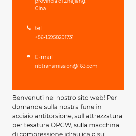
provincia di Zhejiang,
Cina
tel

+86-15958291731
E-mail

nbtransmission@163.com
Benvenuti nel nostro sito web! Per
domande sulla nostra fune in
acciaio antitorsione, sull'attrezzatura
per tesatura OPGW, sulla macchina
di compressione idraulica o sul