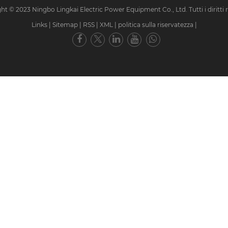
ht © 2023 Ningbo Lingkai Electric Power Equipment Co., Ltd. Tutti i diritti ri
Links
|
Sitemap
|
RSS
|
XML
|
politica sulla riservatezza
|