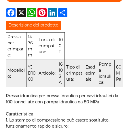
Facebook
X
WhatsApp
Pinterest
LinkedIn
Share
Descrizione del prodotto
Pressa
14-
Forza di
10
per
76
crimpat
0
crimpar
m
ura:
T
e:
m
16
Pomp
YJ
Tipo di
Esad
80
Modellol
10
a
D10
Articolo:
crimpat
ecim
M
o:
3
idrauli
00
ura:
ale
Pa
A
ca:
Pressa idraulica per pressa idraulica per cavi idraulici da
100 tonnellate con pompa idraulica da 80 MPa
Caratteristica
1. Lo stampo di compressione può essere sostituito,
funzionamento rapido e sicuro;