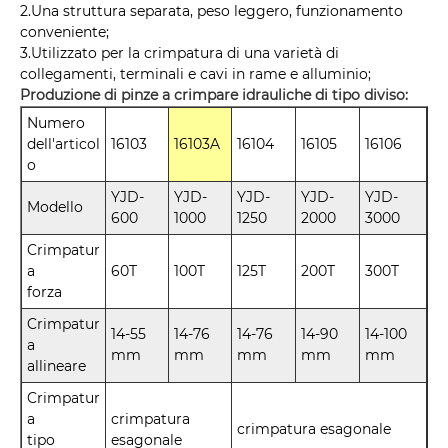
2.Una struttura separata, peso leggero, funzionamento
conveniente;
3.Utilizzato per la crimpatura di una varietà di
collegamenti, terminali e cavi in ​​rame e alluminio;
Produzione di pinze a crimpare idrauliche di tipo diviso:
Numero
dell'articol
16103
16103A
16104
16105
16106
o
YJD-
YJD-
YJD-
YJD-
YJD-
Modello
600
1000
1250
2000
3000
Crimpatur
a
60T
100T
125T
200T
300T
forza
Crimpatur
14-55
14-76
14-76
14-90
14-100
a
mm
mm
mm
mm
mm
allineare
Crimpatur
a
crimpatura
crimpatura esagonale
tipo
esagonale