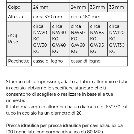
Colpo
24 mm
24 mm
35 mm
35 mm
Altezza
circa 370 mm
circa 480 mm
circa
circa
circa
circa
circa
N.W20
N.W30
N.W50
N.W85
N.W120
(KG)
KG
KG
KG
KG
KG
Peso
G.W30
G.W40
G.W60
G.W95
G.W130
KG
KG
KG
KG
KG
Pacchetto
cassa di legno
cassa di legno
Stampo del compressore, adatto a tubi in alluminio e tubi
in acciaio, abbiamo le specifiche standard che ti
consentono di scegliere o realizzare in base alle tue
richieste.
Il tubo massimo in alluminio ha un diametro di 65*730 e il
tubo in acciaio ha un diametro di 26.
Pressa idraulica per pressa idraulica per cavi idraulici da
100 tonnellate con pompa idraulica da 80 MPa