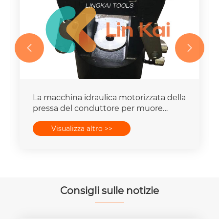


La macchina idraulica motorizzata della
pressa del conduttore per muore
mette la capacità della forza 16-
Visualizza altro >>
400mm2 degli insiemi 25T-300T
Consigli sulle notizie