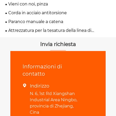
Vieni con noi, pinza
Corda in acciaio antitorsione
Paranco manuale a catena
Attrezzatura per la tesatura della linea di
trasmissione
Invia richiesta
Informazioni di
contatto
Indirizzo

N. 6, 1st Rd Xiangshan
Industrial Area Ningbo,
provincia di Zhejiang,
Cina