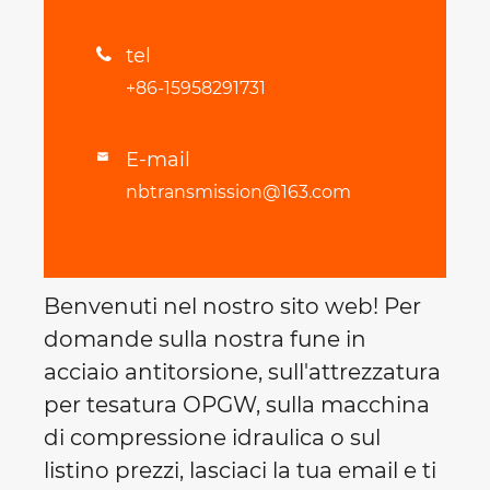
tel

+86-15958291731
E-mail

nbtransmission@163.com
Benvenuti nel nostro sito web! Per
domande sulla nostra fune in
acciaio antitorsione, sull'attrezzatura
per tesatura OPGW, sulla macchina
di compressione idraulica o sul
listino prezzi, lasciaci la tua email e ti