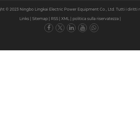
ht © 2023 Ningbo Lingkai Electric Power Equipment Co., Ltd. Tutti i diritti ri
Links
|
Sitemap
|
RSS
|
XML
|
politica sulla riservatezza
|