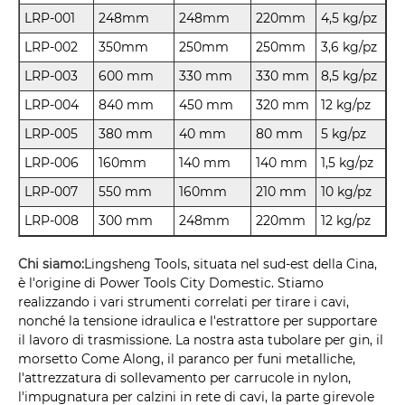
LRP-001
248mm
248mm
220mm
4,5 kg/pz
LRP-002
350mm
250mm
250mm
3,6 kg/pz
LRP-003
600 mm
330 mm
330 mm
8,5 kg/pz
LRP-004
840 mm
450 mm
320 mm
12 kg/pz
LRP-005
380 mm
40 mm
80 mm
5 kg/pz
LRP-006
160mm
140 mm
140 mm
1,5 kg/pz
LRP-007
550 mm
160mm
210 mm
10 kg/pz
LRP-008
300 mm
248mm
220mm
12 kg/pz
Chi siamo:
Lingsheng Tools, situata nel sud-est della Cina,
è l'origine di Power Tools City Domestic. Stiamo
realizzando i vari strumenti correlati per tirare i cavi,
nonché la tensione idraulica e l'estrattore per supportare
il lavoro di trasmissione. La nostra asta tubolare per gin, il
morsetto Come Along, il paranco per funi metalliche,
l'attrezzatura di sollevamento per carrucole in nylon,
l'impugnatura per calzini in rete di cavi, la parte girevole