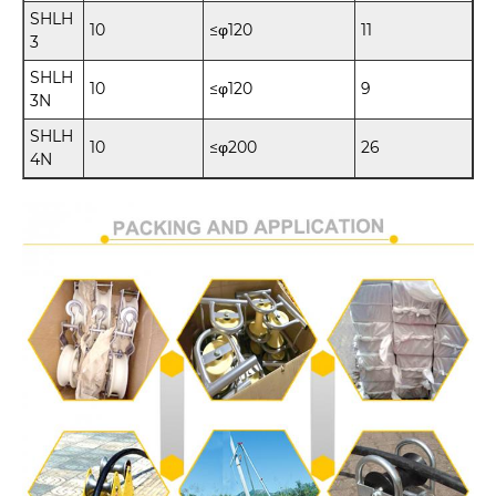
SHLH
10
≤φ120
11
3
SHLH
10
≤φ120
9
3N
SHLH
10
≤φ200
26
4N