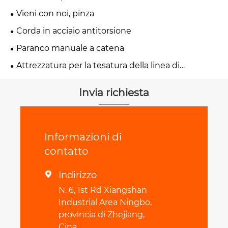
Vieni con noi, pinza
Corda in acciaio antitorsione
Paranco manuale a catena
Attrezzatura per la tesatura della linea di
trasmissione
Invia richiesta
Informazioni di
contatto
Indirizzo

N. 6, 1st Rd Xiangshan
Industrial Area Ningbo,
provincia di Zhejiang,
Cina