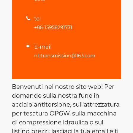
tel

+86-15958291731
E-mail

nbtransmission@163.com
Benvenuti nel nostro sito web! Per
domande sulla nostra fune in
acciaio antitorsione, sull'attrezzatura
per tesatura OPGW, sulla macchina
di compressione idraulica o sul
listino prezzi, lasciaci la tua email e ti