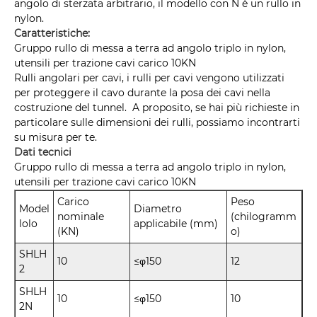
angolo di sterzata arbitrario, il modello con N è un rullo in
nylon.
Caratteristiche:
Gruppo rullo di messa a terra ad angolo triplo in nylon,
utensili per trazione cavi carico 10KN
Rulli angolari per cavi, i rulli per cavi vengono utilizzati
per proteggere il cavo durante la posa dei cavi nella
costruzione del tunnel. A proposito, se hai più richieste in
particolare sulle dimensioni dei rulli, possiamo incontrarti
su misura per te.
Dati tecnici
Gruppo rullo di messa a terra ad angolo triplo in nylon,
utensili per trazione cavi carico 10KN
Carico
Peso
Model
Diametro
nominale
(chilogramm
lolo
applicabile (mm)
(KN)
o)
SHLH
10
≤φ150
12
2
SHLH
10
≤φ150
10
2N