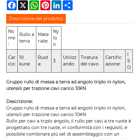
Facebook
X
WhatsApp
Pinterest
LinkedIn
Share
Descrizione del prodotto
No
Ny
Rullo a
Mate
me
lo
terra
riale:
:
n
I
Car
10
Ruot
Utilizz
Tiratura
Certific
3
S
ico:
kune
a:
ando:
del cavo
azione:
O
Gruppo rullo di messa a terra ad angolo triplo in nylon,
utensili per trazione cavi carico 10KN
Descrizione:
Gruppo rullo di messa a terra ad angolo triplo in nylon,
utensili per trazione cavi carico 10KN
Rullo per cavi a triplo angolo, il rullo per cavi a tre ruote è
progettato con tre ruote, in conformità con i requisiti, è
possibile combinare più set di assemblaggio con un