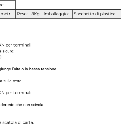
ne
imetri
Peso:
8Kg
Imballaggio:
Sacchetto di plastica
KN per terminali
 sicuro;
0
unge l'alta o la bassa tensione.
 sulla testa.
KN per terminali
aderente che non scivola
a scatola di carta.