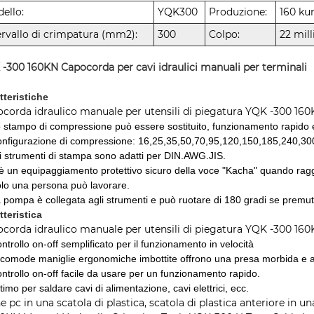
ello:
YQK300
Produzione:
160 ku
ervallo di crimpatura (mm2):
300
Colpo:
22 mill
 -300 160KN
Capocorda per cavi idraulici manuali per terminali
tteristiche
corda idraulico manuale per utensili di piegatura YQK -300 160
o stampo di compressione può essere sostituito, funzionamento rapido e
onfigurazione di compressione: 16,25,35,50,70,95,120,150,185,240,30
li strumenti di stampa sono adatti per DIN.AWG.JIS.
'è un equipaggiamento protettivo sicuro della voce "Kacha" quando raggi
olo una persona può lavorare.
a pompa è collegata agli strumenti e può ruotare di 180 gradi se premuta
tteristica
corda idraulico manuale per utensili di piegatura YQK -300 160
ntrollo on-off semplificato per il funzionamento in velocità
e comode maniglie ergonomiche imbottite offrono una presa morbida e 
ontrollo on-off facile da usare per un funzionamento rapido.
timo per saldare cavi di alimentazione, cavi elettrici, ecc.
e pc in una scatola di plastica, scatola di plastica anteriore in un