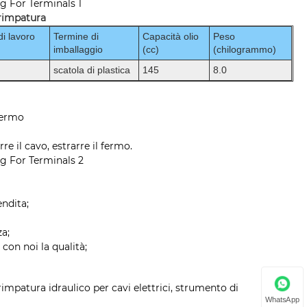
crimpatura
di lavoro
Termine di
Capacità olio
Peso
imballaggio
(cc)
(chilogrammo)
scatola di plastica
145
8.0
 fermo
rre il cavo, estrarre il fermo.
endita;
za;
con noi la qualità;
impatura idraulico per cavi elettrici, strumento di
WhatsApp