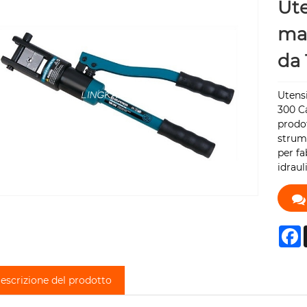
Ute
man
da 
Utensi
300 Ca
prodot
strume
per fa
idraul
F
escrizione del prodotto