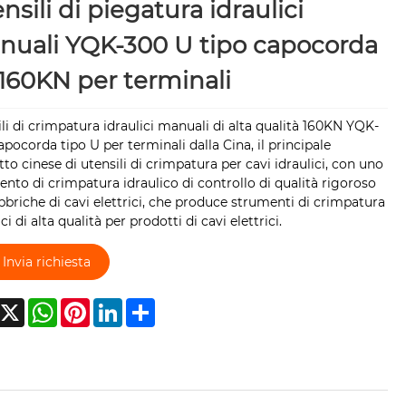
nsili di piegatura idraulici
uali YQK-300 U tipo capocorda
160KN per terminali
li di crimpatura idraulici manuali di alta qualità 160KN YQK-
pocorda tipo U per terminali dalla Cina, il principale
to cinese di utensili di crimpatura per cavi idraulici, con uno
nto di crimpatura idraulico di controllo di qualità rigoroso
bbriche di cavi elettrici, che produce strumenti di crimpatura
ici di alta qualità per prodotti di cavi elettrici.
Invia richiesta
acebook
X
WhatsApp
Pinterest
LinkedIn
Share