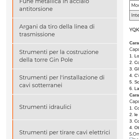
Fune metallica in acciaio
Mod
antitorsione
Int
Argani da tiro della linea di
YQK
trasmissione
Cara
Capo
Strumenti per la costruzione
1. L
della torre Gin Pole
2. C
3. G
4. C
Strumenti per l'installazione di
5. S
cavi sotterranei
6. L
Cara
Capo
Strumenti idraulici
1. Co
2. l
3. C
4. Ot
Strumenti per tirare cavi elettrici
5.O
n