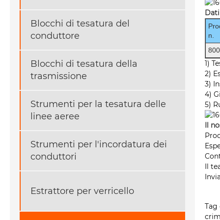
Dati
Blocchi di tesatura del
Pro
conduttore
n.
80
Blocchi di tesatura della
1) T
2) E
trasmissione
3) I
4) G
Strumenti per la tesatura delle
5) R
linee aeree
Il n
Prod
Strumenti per l'incordatura dei
Espe
conduttori
Cont
Il t
Invi
Estrattore per verricello
Tag 
crim