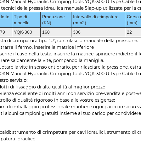
 tecnici della pressa idraulica manuale Slap-up utilizzata per la 
dotto
Tipo di
Produzione
Intervallo di crimpatura
Corsa 
modello
(KN)
(mm2)
(mm)
079
YQK-300
160
300
22
esta di crimpatura tipo "U", con rilascio manuale della pressione.
strarre il fermo, inserire la matrice inferiore
nserire il cavo nella testa, inserire la matrice, spingere indietro il
irare saldamente la vite, pompando la maniglia.
uotare la vite in senso antiorario, per rilasciare la pressione, estra
ostro servizio:
otti di fissaggio di alta qualità al miglior prezzo;
rienza eccellente di molti anni con servizio pre-vendita e post-v
rollo di qualità rigoroso in base alle vostre esigenze;
eam di imballaggio professionale mantiene ogni pacco in sicurez
ati alcuni campioni gratuiti insieme al tuo carico per condividere 
caldi: strumento di crimpatura per cavi idraulici, strumento di cr
patura idraulico