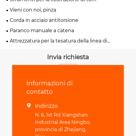
Vieni con noi, pinza
Corda in acciaio antitorsione
Paranco manuale a catena
Attrezzatura per la tesatura della linea di
trasmissione
Invia richiesta
Informazioni di
contatto
Indirizzo

N. 6, 1st Rd Xiangshan
Industrial Area Ningbo,
provincia di Zhejiang,