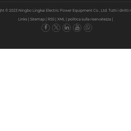
ht © 2023 Ningbo Lingkai Electric Power Equipment Co., Ltd. Tutti i diritti ri
Links
|
Sitemap
|
RSS
|
XML
|
politica sulla riservatezza
|