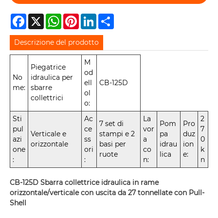
Facebook
X
WhatsApp
Pinterest
LinkedIn
Share
Descrizione del prodotto
M
Piegatrice
od
No
idraulica per
ell
CB-125D
me:
sbarre
ol
collettrici
o:
Sti
Ac
La
2
7 set di
Pom
Pro
pul
ce
vor
7
Verticale e
stampi e 2
pa
duz
azi
ss
a
0
orizzontale
basi per
idrau
ion
one
ori
co
k
ruote
lica
e:
:
:
n:
n
CB-125D Sbarra collettrice idraulica in rame
orizzontale/verticale con uscita da 27 tonnellate con Pull-
Shell