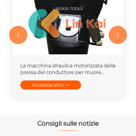


La macchina idraulica motorizzata della
pressa del conduttore per muore
mette la capacità della forza 16-
Visualizza altro >>
400mm2 degli insiemi 25T-300T
Consigli sulle notizie