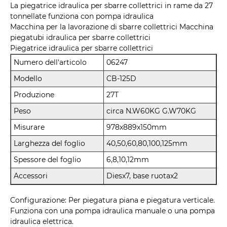
La piegatrice idraulica per sbarre collettrici in rame da 27
tonnellate funziona con pompa idraulica
Macchina per la lavorazione di sbarre collettrici Macchina
piegatubi idraulica per sbarre collettrici
Piegatrice idraulica per sbarre collettrici
Numero dell'articolo
06247
Modello
CB-125D
Produzione
27T
Peso
circa N.W60KG G.W70KG
Misurare
978x889x150mm
Larghezza del foglio
40,50,60,80,100,125mm
Spessore del foglio
6,8,10,12mm
Accessori
Diesx7, base ruotax2
Configurazione: Per piegatura piana e piegatura verticale.
Funziona con una pompa idraulica manuale o una pompa
idraulica elettrica.