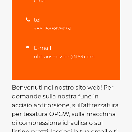
Cina
tel

+86-15958291731
E-mail

nbtransmission@163.com
Benvenuti nel nostro sito web! Per
domande sulla nostra fune in
acciaio antitorsione, sull'attrezzatura
per tesatura OPGW, sulla macchina
di compressione idraulica o sul
listino prezzi, lasciaci la tua email e ti