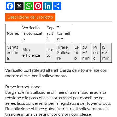
Facebook
X
WhatsApp
Pinterest
LinkedIn
Share
Descrizione del prodotto
Verricello
Cap
3
Nome:
motorizzat
acit
tonnell
o
à:
ate
Caratt
Tirare
Le
30
Pr
15
Alta
Usa
eristic
Solleva
nt
M/
est
m/
efficienza
to:
a:
re
o:
min
o:
min
Verricello portatile ad alta efficienza da 3 tonnellate con
motore diesel per il sollevamento
Breve introduzione
L'argano è l'installazione di linee di trasmissione ad alta
tensione e la posa di cavi sotterranei per macchine edili
aeree, lisci, convenienti per la legislatura del Tower Group,
l'installazione di linee guida (terrestri), il sollevamento, la
trazione in una varietà di condizioni complesse.