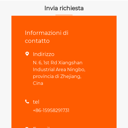
Invia richiesta
Informazioni di
contatto
Indirizzo

N. 6, 1st Rd Xiangshan
Industrial Area Ningbo,
provincia di Zhejiang,
Cina
tel

+86-15958291731