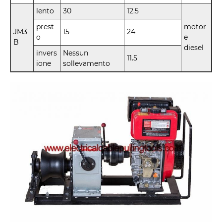
lento
30
12.5
prest
motor
JM3
15
24
o
e
B
diesel
invers
Nessun
11.5
ione
sollevamento