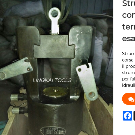
Str
con
ter
es
Strume
corsa 
il pro
strume
per fa
idraul
F