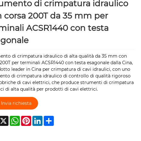
umento di crimpatura idraulico
 corsa 200T da 35 mm per
minali ACSR1440 con testa
agonale
nto di crimpatura idraulico di alta qualità da 35 mm con
200T per terminali ACSR1440 con testa esagonale dalla Cina,
dotto leader in Cina per crimpatura di cavi idraulici, con uno
nto di crimpatura idraulico di controllo di qualità rigoroso
bbriche di cavi elettrici, che produce strumenti di crimpatura
ici di alta qualità per prodotti di cavi elettrici.
Invia richiesta
acebook
X
WhatsApp
Pinterest
LinkedIn
Share