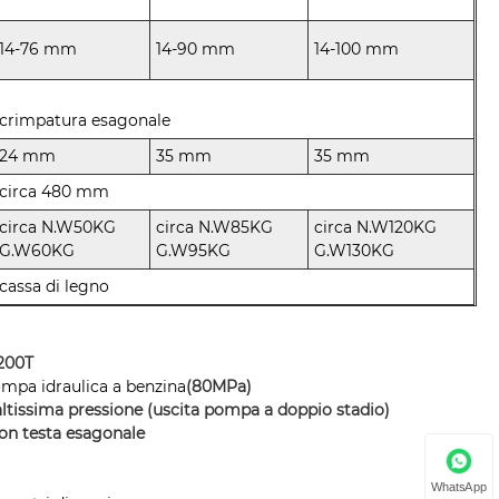
14-76 mm
14-90 mm
14-100 mm
crimpatura esagonale
24 mm
35 mm
35 mm
circa 480 mm
circa N.W50KG
circa N.W85KG
circa N.W120KG
G.W60KG
G.W95KG
G.W130KG
cassa di legno
 200T
ompa idraulica a benzina
(80MPa)
ltissima pressione (uscita pompa a doppio stadio)
on testa esagonale
WhatsApp