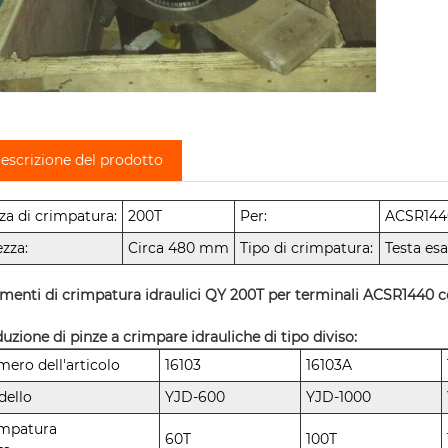
escrizione del prodotto
za di crimpatura:
200T
Per:
ACSR144
ezza:
Circa 480 mm
Tipo di crimpatura:
Testa es
menti di crimpatura idraulici QY 200T per terminali ACSR1440 c
uzione di pinze a crimpare idrauliche di tipo diviso:
ero dell'articolo
16103
16103A
dello
YJD-600
YJD-1000
impatura
60T
100T