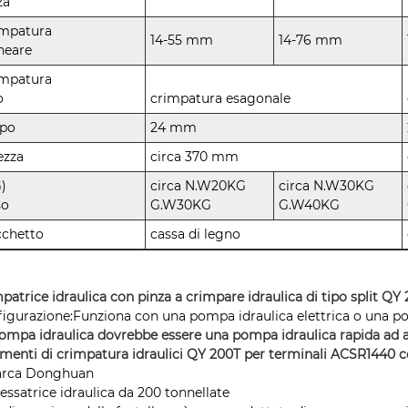
za
impatura
14-55 mm
14-76 mm
ineare
impatura
o
crimpatura esagonale
lpo
24 mm
ezza
circa 370 mm
)
circa N.W20KG
circa N.W30KG
so
G.W30KG
G.W40KG
cchetto
cassa di legno
patrice idraulica con pinza a crimpare idraulica di tipo split QY
igurazione:Funziona con una pompa idraulica elettrica o una p
ompa idraulica dovrebbe essere una pompa idraulica rapida ad a
menti di crimpatura idraulici QY 200T per terminali ACSR1440 c
Marca Donghuan
ressatrice idraulica da 200 tonnellate