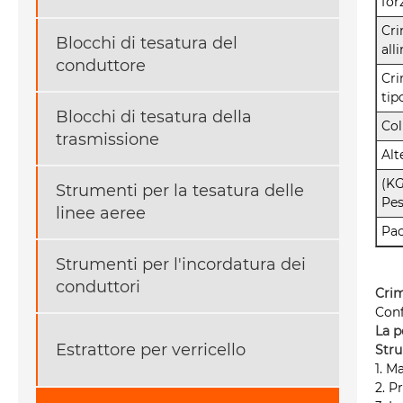
for
Cr
Blocchi di tesatura del
all
conduttore
Cr
tip
Blocchi di tesatura della
Co
trasmissione
Alt
(KG
Strumenti per la tesatura delle
Pe
linee aeree
Pa
Strumenti per l'incordatura dei
conduttori
Crim
Conf
La p
Estrattore per verricello
Stru
1. 
2. P