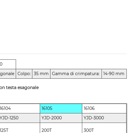
0
agonale
Colpo:
35 mm
Gamma di crimpatura:
14-90 mm
on testa esagonale
16104
16105
16106
YJD-1250
YJD-2000
YJD-3000
125T
200T
300T