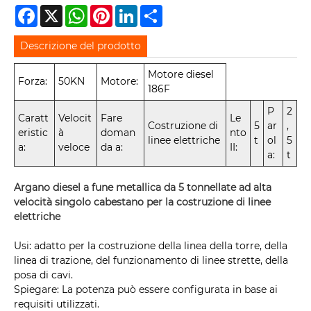
Facebook
X
WhatsApp
Pinterest
LinkedIn
Share
Descrizione del prodotto
Motore diesel
Forza:
50KN
Motore:
186F
P
2
Caratt
Velocit
Fare
Le
Costruzione di
5
ar
,
eristic
à
doman
nto
linee elettriche
t
ol
5
a:
veloce
da a:
II:
a:
t
Argano diesel a fune metallica da 5 tonnellate ad alta
velocità singolo cabestano per la costruzione di linee
elettriche
Usi: adatto per la costruzione della linea della torre, della
linea di trazione, del funzionamento di linee strette, della
posa di cavi.
Spiegare: La potenza può essere configurata in base ai
requisiti utilizzati.