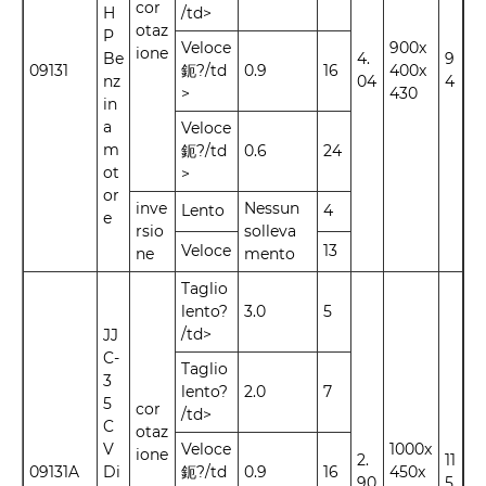
cor
H
/td>
otaz
P
Veloce
900x
ione
Be
4.
9
09131
鈪?/td
0.9
16
400x
nz
04
4
>
430
in
a
Veloce
m
鈪?/td
0.6
24
ot
>
or
inve
Nessun
Lento
4
e
rsio
solleva
Veloce
13
ne
mento
Taglio
lento?
3.0
5
/td>
JJ
C-
Taglio
3
lento?
2.0
7
5
cor
/td>
C
otaz
V
Veloce
1000x
ione
2.
11
09131A
Di
鈪?/td
0.9
16
450x
90
5