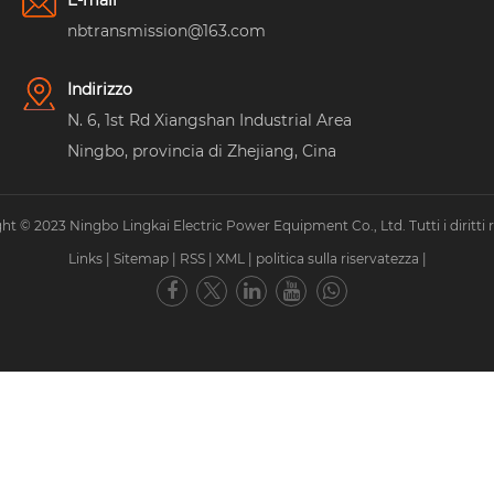
E-mail
nbtransmission@163.com
Indirizzo
N. 6, 1st Rd Xiangshan Industrial Area
Ningbo, provincia di Zhejiang, Cina
ht © 2023 Ningbo Lingkai Electric Power Equipment Co., Ltd. Tutti i diritti ri
Links
|
Sitemap
|
RSS
|
XML
|
politica sulla riservatezza
|