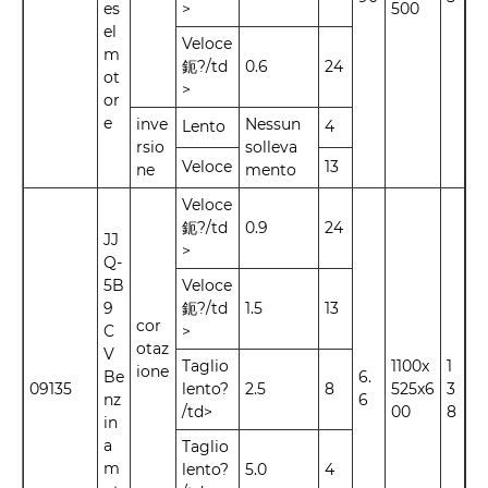
es
>
500
el
Veloce
m
鈪?/td
0.6
24
ot
>
or
e
inve
Nessun
Lento
4
rsio
solleva
Veloce
13
ne
mento
Veloce
鈪?/td
0.9
24
JJ
>
Q-
5B
Veloce
9
鈪?/td
1.5
13
cor
C
>
otaz
V
Taglio
1100x
1
ione
Be
6.
09135
lento?
2.5
8
525x6
3
nz
6
/td>
00
8
in
a
Taglio
m
lento?
5.0
4