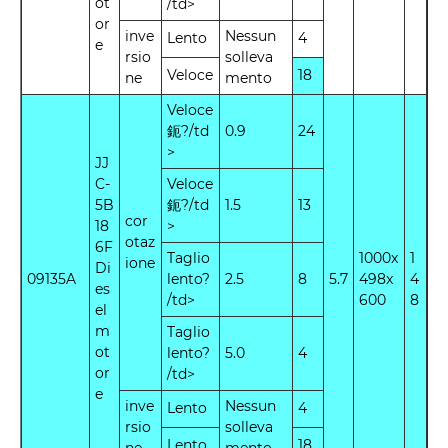
ot
/td>
or
inve
Nessun
Lento
4
e
rsio
solleva
Veloce
18
ne
mento
Veloce
鈪?/td
0.9
24
>
JJ
C-
Veloce
5B
鈪?/td
1.5
13
cor
18
>
otaz
6F
Taglio
1000x
1
ione
Di
09135A
lento?
2.5
8
5.7
498x
4
es
/td>
600
8
el
m
Taglio
ot
lento?
5.0
4
or
/td>
e
inve
Nessun
Lento
4
rsio
solleva
Lento
18