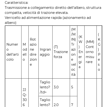
Caratteristica:
Trasmissione a collegamento diretto dell'albero, struttura
compatta, velocità di trazione elevata.
Verricello ad alimentazione rapida (azionamento ad
albero)
(M
/M
(
(K
Rot
IN)
K
W
(MM)
Numer
M
azio
Tr
G
(T)
)
Cont
o
od
ne
Ingran
azi
)
Trazione
En
orno
dell'arti
ell
dire
aggio
on
P
forza
er
misu
colo
o
zion
e
e
gi
rare
e
vel
s
a
oc
o
ità
Taglio
lento?
3.0
5
JJ
/td>
Q-
30
Taglio
6
lento?
2.0
7