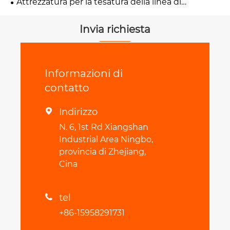
Attrezzatura per la tesatura della linea di
trasmissione
Invia richiesta
Informazioni di
contatto
Indirizzo

N. 6, 1st Rd Xiangshan
Industrial Area Ningbo,
provincia di Zhejiang,
Cina
tel

+86-15958291731