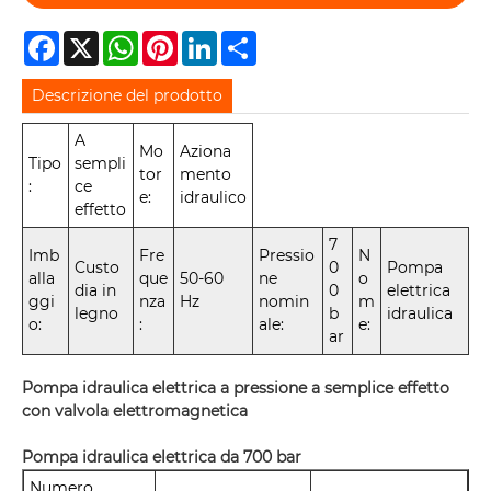
Facebook
X
WhatsApp
Pinterest
LinkedIn
Share
Descrizione del prodotto
A
Mo
Aziona
Tipo
sempli
tor
mento
:
ce
e:
idraulico
effetto
7
Imb
Fre
Pressio
N
Custo
0
Pompa
alla
que
50-60
ne
o
dia in
0
elettrica
ggi
nza
Hz
nomin
m
legno
b
idraulica
o:
:
ale:
e:
ar
Pompa idraulica elettrica a pressione a semplice effetto
con valvola elettromagnetica
Pompa idraulica elettrica da 700 bar
Numero