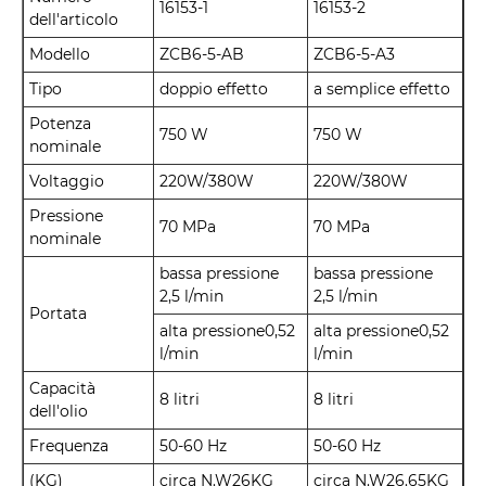
16153-1
16153-2
dell'articolo
Modello
ZCB6-5-AB
ZCB6-5-A3
Tipo
doppio effetto
a semplice effetto
Potenza
750 W
750 W
nominale
Voltaggio
220W/380W
220W/380W
Pressione
70 MPa
70 MPa
nominale
bassa pressione
bassa pressione
2,5 l/min
2,5 l/min
Portata
alta pressione0,52
alta pressione0,52
l/min
l/min
Capacità
8 litri
8 litri
dell'olio
Frequenza
50-60 Hz
50-60 Hz
(KG)
circa N.W26KG
circa N.W26.65KG