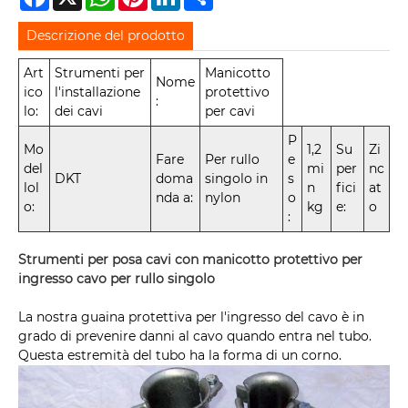
Descrizione del prodotto
Art
Strumenti per
Manicotto
Nome
ico
l'installazione
protettivo
:
lo:
dei cavi
per cavi
P
Mo
1,2
Su
Zi
Fare
Per rullo
e
del
mi
per
nc
DKT
doma
singolo in
s
lol
n
fici
at
nda a:
nylon
o
o:
kg
e:
o
:
Strumenti per posa cavi con manicotto protettivo per
ingresso cavo per rullo singolo
La nostra guaina protettiva per l'ingresso del cavo è in
grado di prevenire danni al cavo quando entra nel tubo.
Questa estremità del tubo ha la forma di un corno.