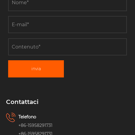
invia
Contattaci
Telefono
+86-15958291731
+86-15958291731