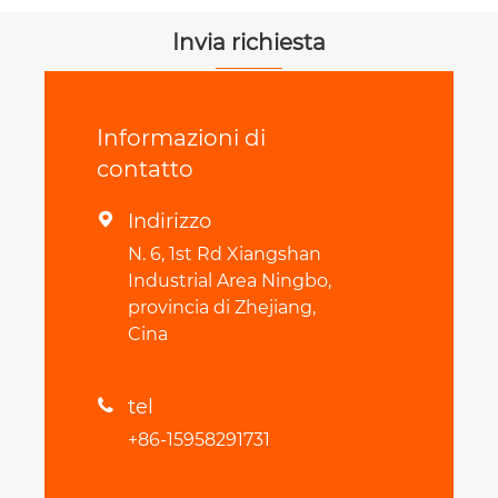
trasmissione
Invia richiesta
Informazioni di
contatto
Indirizzo

N. 6, 1st Rd Xiangshan
Industrial Area Ningbo,
provincia di Zhejiang,
Cina
tel

+86-15958291731