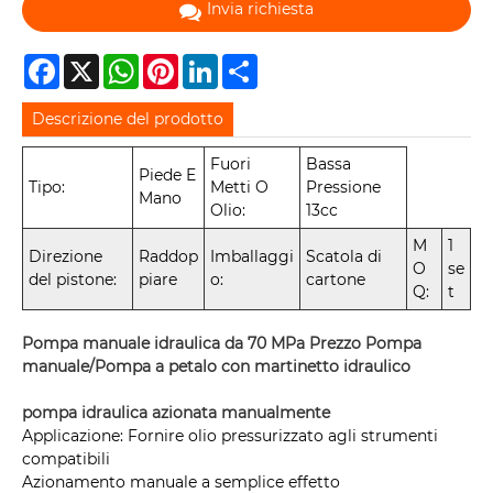
Invia richiesta
Facebook
X
WhatsApp
Pinterest
LinkedIn
Share
Descrizione del prodotto
Fuori
Bassa
Piede E
Tipo:
Metti O
Pressione
Mano
Olio:
13cc
M
1
Direzione
Raddop
Imballaggi
Scatola di
O
se
del pistone:
piare
o:
cartone
Q:
t
Pompa manuale idraulica da 70 MPa Prezzo Pompa
manuale/Pompa a petalo con martinetto idraulico
pompa idraulica azionata manualmente
Applicazione: Fornire olio pressurizzato agli strumenti
compatibili
Azionamento manuale a semplice effetto