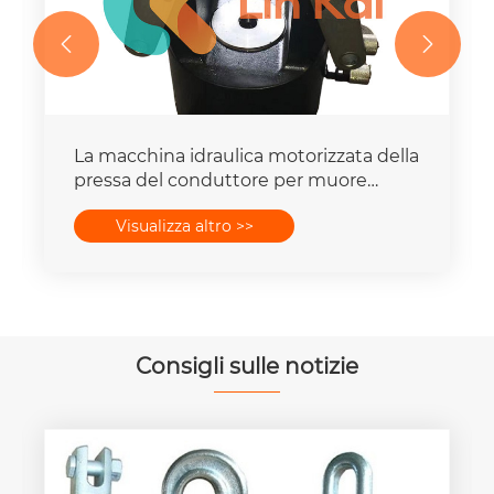


La macchina idraulica motorizzata della
pressa del conduttore per muore
mette la capacità della forza 16-
Visualizza altro >>
400mm2 degli insiemi 25T-300T
Consigli sulle notizie