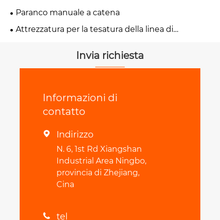
Paranco manuale a catena
Attrezzatura per la tesatura della linea di
trasmissione
Invia richiesta
Informazioni di
contatto
Indirizzo

N. 6, 1st Rd Xiangshan
Industrial Area Ningbo,
provincia di Zhejiang,
Cina
tel
