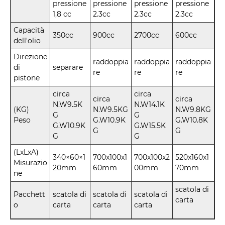
pressione
pressione
pressione
pressione
1,8 cc
2.3cc
2.3cc
2.3cc
Capacità
350cc
900cc
2700cc
600cc
dell'olio
Direzione
raddoppia
raddoppia
raddoppia
di
separare
re
re
re
pistone
circa
circa
circa
circa
N.W9.5K
N.W14.1K
(KG)
N.W9.5KG
N.W9.8KG
G
G
Peso
G.W10.9K
G.W10.8K
G.W10.9K
G.W15.5K
G
G
G
G
(LxLxA)
340×60×1
700x100x1
700x100x2
520x160x1
Misurazio
20mm
60mm
00mm
70mm
ne
scatola di
Pacchett
scatola di
scatola di
scatola di
carta
o
carta
carta
carta