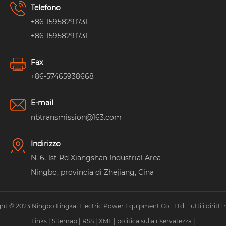
Telefono
+86-15958291731
+86-15958291731
Fax
+86-57465938668
E-mail
nbtransmission@163.com
Indirizzo
N. 6, 1st Rd Xiangshan Industrial Area
Ningbo, provincia di Zhejiang, Cina
ht © 2023 Ningbo Lingkai Electric Power Equipment Co., Ltd. Tutti i diritti ri
Links
|
Sitemap
|
RSS
|
XML
|
politica sulla riservatezza
|