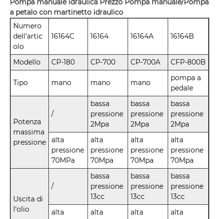
Pompa manuale idraulica Prezzo Pompa manuale/Pompa
a petalo con martinetto idraulico
Numero
dell'artic
16164C
16164
16164A
16164B
olo
Modello
CP-180
CP-700
CP-700A
CFP-800B
pompa a
Tipo
mano
mano
mano
pedale
bassa
bassa
bassa
/
pressione
pressione
pressione
Potenza
2Mpa
2Mpa
2Mpa
massima
alta
alta
alta
alta
pressione
pressione
pressione
pressione
pressione
70MPa
70Mpa
70Mpa
70Mpa
bassa
bassa
bassa
/
pressione
pressione
pressione
13cc
13cc
13cc
Uscita di
l'olio
alta
alta
alta
alta