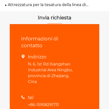
Attrezzatura per la tesatura della linea di
trasmissione
Invia richiesta
Informazioni di
contatto
Indirizzo

N. 6, 1st Rd Xiangshan
Industrial Area Ningbo,
provincia di Zhejiang,
Cina
tel

+86-15958291731