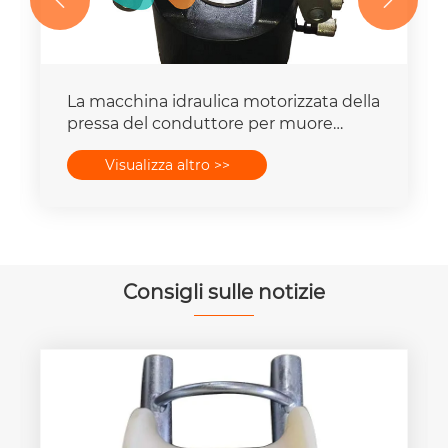


La macchina idraulica motorizzata della
pressa del conduttore per muore
mette la capacità della forza 16-
Visualizza altro >>
400mm2 degli insiemi 25T-300T
Consigli sulle notizie