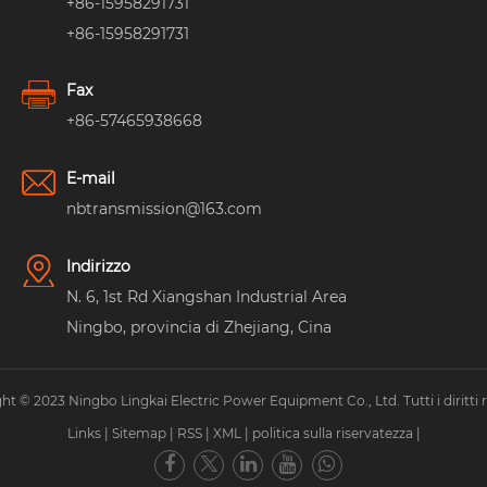
+86-15958291731
+86-15958291731
Fax
+86-57465938668
E-mail
nbtransmission@163.com
Indirizzo
N. 6, 1st Rd Xiangshan Industrial Area
Ningbo, provincia di Zhejiang, Cina
ht © 2023 Ningbo Lingkai Electric Power Equipment Co., Ltd. Tutti i diritti ri
Links
|
Sitemap
|
RSS
|
XML
|
politica sulla riservatezza
|