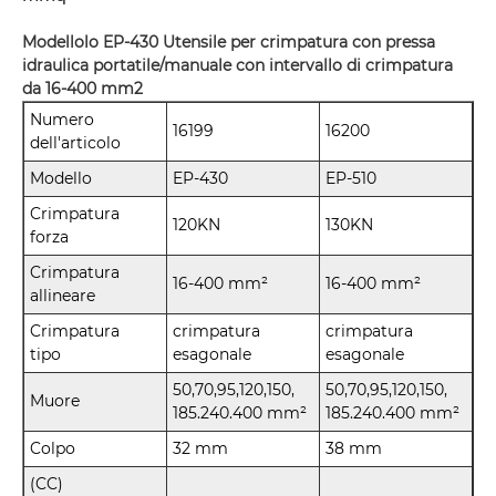
Modellolo EP-430 Utensile per crimpatura con pressa
idraulica portatile/manuale con intervallo di crimpatura
da 16-400 mm2
Numero
16199
16200
dell'articolo
Modello
EP-430
EP-510
Crimpatura
120KN
130KN
forza
Crimpatura
16-400 mm²
16-400 mm²
allineare
Crimpatura
crimpatura
crimpatura
tipo
esagonale
esagonale
50,70,95,120,150,
50,70,95,120,150,
Muore
185.240.400 mm²
185.240.400 mm²
Colpo
32 mm
38 mm
(CC)