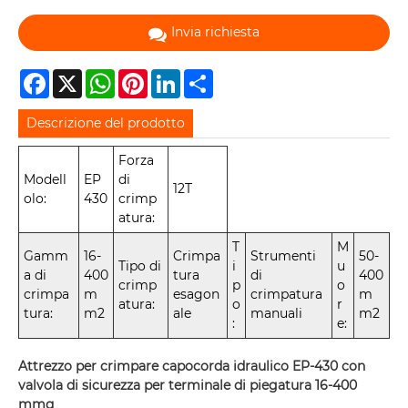
Invia richiesta
Facebook
X
WhatsApp
Pinterest
LinkedIn
Share
Descrizione del prodotto
Forza
Modell
EP
di
12T
olo:
430
crimp
atura:
T
M
Gamm
16-
Crimpa
Strumenti
50-
Tipo di
i
u
a di
400
tura
di
400
crimp
p
o
crimpa
m
esagon
crimpatura
m
atura:
o
r
tura:
m2
ale
manuali
m2
:
e:
Attrezzo per crimpare capocorda idraulico EP-430 con
valvola di sicurezza per terminale di piegatura 16-400
mmq