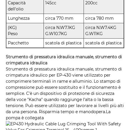
Capacità
145cc
200cc
dell'olio
Lunghezza
circa 770 mm
circa 780 mm
(KG)
circa N.W7.1KG
circa N.W7.4KG
Peso
G.W10.7KG
G.W11KG
Pacchetto
scatola di plastica
scatola di plastica
Strumento di pressatura idraulica manuale, strumento di
crimpatura idraulica
Strumento di pressatura idraulica manuale, strumento di
crimpatura idraulico per EP-430 viene utilizzato per
comprimere terminali in rame e alluminio. Lo stampo di
compressione può essere sostituito e il funzionamento è
semplice. C'è un dispositivo di protezione di sicurezza
della voce "Kacha" quando raggiunge l'alta o la bassa
tensione. Può essere utilizzato per lavorare ai livelli più alti
da una persona. Risparmia tempo e manodopera.La
pompa è collegata