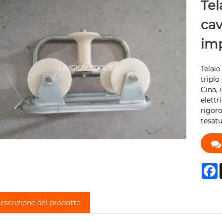
Tel
cav
imp
Telaio
triplo
Cina, 
elettr
rigoro
tesatu
F
escrizione del prodotto