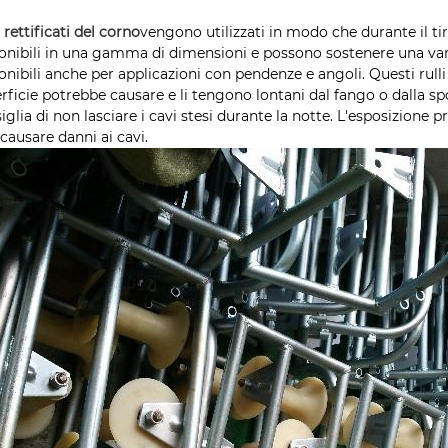
i rettificati del corno
vengono utilizzati in modo che durante il tiro 
onibili in una gamma di dimensioni e possono sostenere una vari
onibili anche per applicazioni con pendenze e angoli. Questi rull
rficie potrebbe causare e li tengono lontani dal fango o dalla spo
iglia di non lasciare i cavi stesi durante la notte. L'esposizione 
causare danni ai cavi.