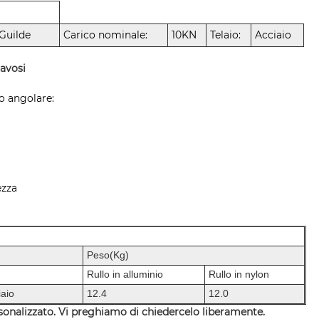
 Guilde
Carico nominale:
10KN
Telaio:
Acciaio
ravosi
lo angolare:
ezza
Peso(Kg)
Rullo in alluminio
Rullo in nylon
iaio
12.4
12.0
rsonalizzato. Vi preghiamo di chiedercelo liberamente.