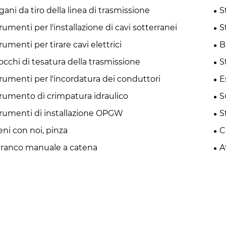
gani da tiro della linea di trasmissione
S
rumenti per l'installazione di cavi sotterranei
S
rumenti per tirare cavi elettrici
B
occhi di tesatura della trasmissione
S
rumenti per l'incordatura dei conduttori
E
rumento di crimpatura idraulico
S
rumenti di installazione OPGW
S
eni con noi, pinza
C
ranco manuale a catena
A