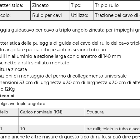
atteristica:
Zincato
Tipo:
Triplo rullo
icolo:
Rullo per cavi
Utilizzo:
Trazione del cavo di
ggia guidacavo per cavo a triplo angolo zincata per impieghi g
tteristica della puleggia di guida del cavo del rullo del cavo trip
llo angolare per carichi pesanti in sezioni tubolari
rulli in alluminio a sezione larga con diametro di 140 mm
scinetto a rulli sigillato montato
nitura zincata
sizioni di montaggio del perno di collegamento universale
mensioni 53 cm di lunghezza x 30 cm di larghezza x 30 cm di alt
so 12Kg
 tecnici
olgicavo triplo angolare
ello
Carico nominale (KN)
Struttura
-1
10
tre rulli; telaio in tubo d'acc
amo anche le altre misure di questo tipo di rullo, si può dire pe