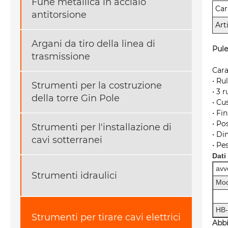
Fune metallica in acciaio
Car
antitorsione
Art
Argani da tiro della linea di
Pule
trasmissione
Cara
• Ru
Strumenti per la costruzione
• 3 
della torre Gin Pole
• Cu
• Fi
• Po
Strumenti per l'installazione di
• Di
cavi sotterranei
• Pe
Dati
avv
Strumenti idraulici
Mod
HB
Strumenti per tirare cavi elettrici
Abbi