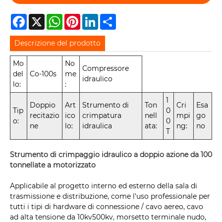
Facebook
X
WhatsApp
Pinterest
LinkedIn
Share
Descrizione del prodotto
Mo
No
Compressore
del
Co-100s
me
idraulico
lo:
:
1
Doppio
Art
Strumento di
Ton
Cri
Esa
Tip
0
recitazio
ico
crimpatura
nell
mpi
go
o:
0
ne
lo:
idraulica
ata:
ng:
no
T
Strumento di crimpaggio idraulico a doppio azione da 100
tonnellate a motorizzato
Applicabile al progetto interno ed esterno della sala di
trasmissione e distribuzione, come l'uso professionale per
tutti i tipi di hardware di connessione / cavo aereo, cavo
ad alta tensione da 10kv500kv, morsetto terminale nudo,