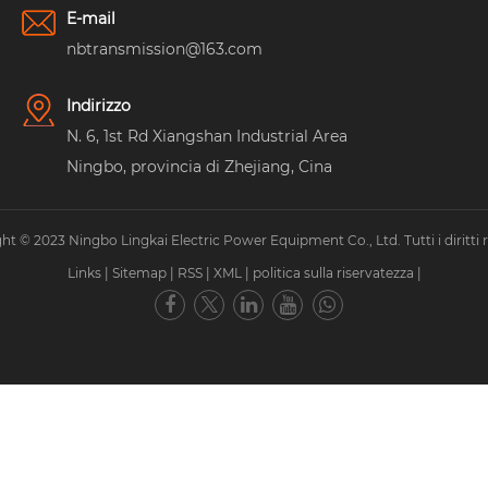
E-mail
nbtransmission@163.com
Indirizzo
N. 6, 1st Rd Xiangshan Industrial Area
Ningbo, provincia di Zhejiang, Cina
ht © 2023 Ningbo Lingkai Electric Power Equipment Co., Ltd. Tutti i diritti ri
Links
|
Sitemap
|
RSS
|
XML
|
politica sulla riservatezza
|