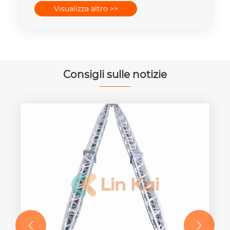
Visualizza altro >>
400mm2 degli insiemi 25T-300T
Consigli sulle notizie

