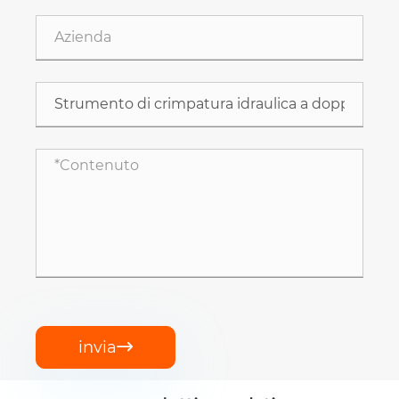
invia
