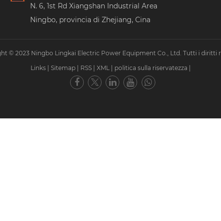
N. 6, 1st Rd Xiangshan Industrial Area
Ningbo, provincia di Zhejiang, Cina
ht © 2023 Ningbo Lingkai Electric Power Equipment Co., Ltd. Tutti i diritti ri
Links
|
Sitemap
|
RSS
|
XML
|
politica sulla riservatezza
|