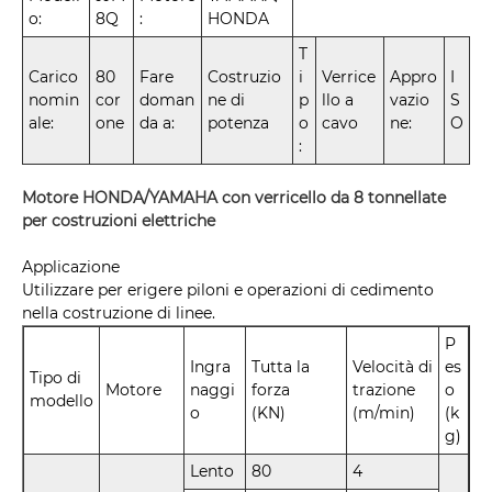
o:
8Q
:
HONDA
T
Carico
80
Fare
Costruzio
i
Verrice
Appro
I
nomin
cor
doman
ne di
p
llo a
vazio
S
ale:
one
da a:
potenza
o
cavo
ne:
O
:
Motore HONDA/YAMAHA con verricello da 8 tonnellate
per costruzioni elettriche
Applicazione
Utilizzare per erigere piloni e operazioni di cedimento
nella costruzione di linee.
P
Ingra
Tutta la
Velocità di
es
Tipo di
Motore
naggi
forza
trazione
o
modello
o
(KN)
(m/min)
(k
g)
Lento
80
4