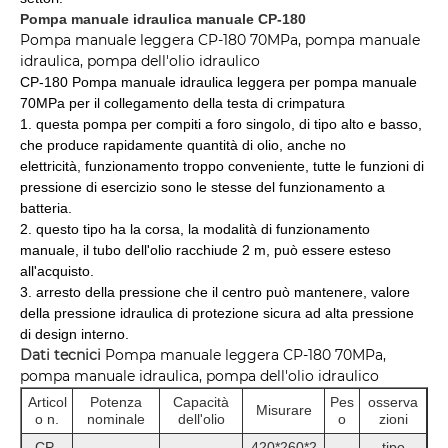
Pompa manuale idraulica manuale CP-180
Pompa manuale leggera CP-180 70MPa, pompa manuale
idraulica, pompa dell'olio idraulico
CP-180 Pompa manuale idraulica leggera per pompa manuale
70MPa per il collegamento della testa di crimpatura
1. questa pompa per compiti a foro singolo, di tipo alto e basso,
che produce rapidamente quantità di olio, anche no
elettricità, funzionamento troppo conveniente, tutte le funzioni di
pressione di esercizio sono le stesse del funzionamento a
batteria.
2. questo tipo ha la corsa, la modalità di funzionamento
manuale, il tubo dell'olio racchiude 2 m, può essere esteso
all'acquisto.
3. arresto della pressione che il centro può mantenere, valore
della pressione idraulica di protezione sicura ad alta pressione
di design interno.
Dati tecnici
Pompa manuale leggera CP-180 70MPa,
pompa manuale idraulica, pompa dell'olio idraulico
Articol
Potenza
Capacità
Pes
osserva
Misurare
o n.
nominale
dell'olio
o
zioni
CP-
420*260*2
tipo