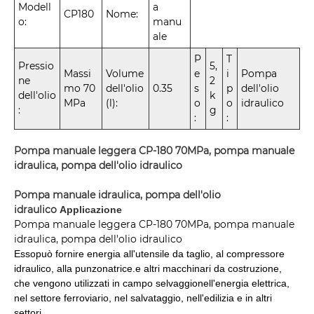
Modell
a
CP180
Nome:
o:
manu
ale
P
T
Pressio
5,
Massi
Volume
e
i
Pompa
ne
2
mo 70
dell'olio
0.35
s
p
dell'olio
dell'olio
k
MPa
(l):
o
o
idraulico
:
g
:
:
Pompa manuale leggera CP-180 70MPa, pompa manuale
idraulica, pompa dell'olio idraulico
Pompa manuale idraulica, pompa dell'olio
idraulico
Applicazione
Pompa manuale leggera CP-180 70MPa, pompa manuale
idraulica, pompa dell'olio idraulico
Esso
può fornire energia all'utensile da taglio, al compressore
idraulico, alla punzonatrice.
e altri macchinari da costruzione,
che vengono utilizzati in campo selvaggio
nell'energia elettrica,
nel settore ferroviario, nel salvataggio, nell'edilizia e in altri
settori.