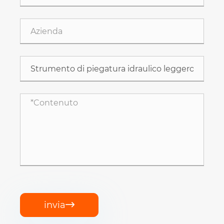
invia
