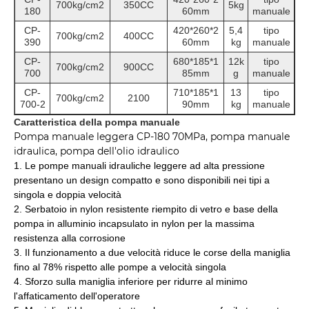
700kg/cm
2
350CC
5kg
180
60mm
manuale
CP-
420*260*2
5,4
tipo
700kg/cm
2
400CC
390
60mm
kg
manuale
CP-
680*185*1
12k
tipo
700kg/cm
2
900CC
700
85mm
g
manuale
CP-
710*185*1
13
tipo
700kg/cm
2
2100
700-2
90mm
kg
manuale
Caratteristica della pompa manuale
Pompa manuale leggera CP-180 70MPa, pompa manuale
idraulica, pompa dell'olio idraulico
1. Le pompe manuali idrauliche leggere ad alta pressione
presentano un design compatto e sono disponibili nei tipi a
singola e doppia velocità
2. Serbatoio in nylon resistente riempito di vetro e base della
pompa in alluminio incapsulato in nylon per la massima
resistenza alla corrosione
3. Il funzionamento a due velocità riduce le corse della maniglia
fino al 78% rispetto alle pompe a velocità singola
4. Sforzo sulla maniglia inferiore per ridurre al minimo
l'affaticamento dell'operatore