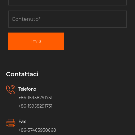
invia
Contattaci
Telefono
+86-15958291731
+86-15958291731
Fax
+86-57465938668