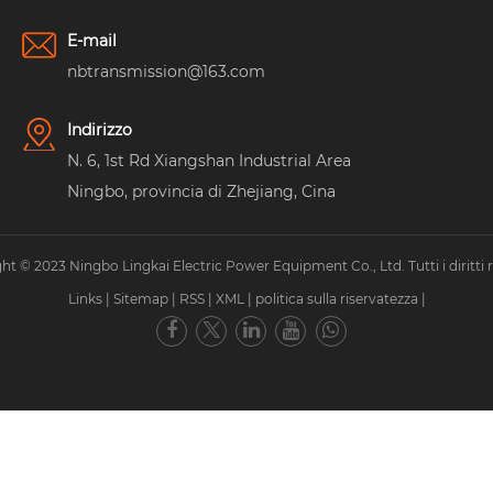
E-mail
nbtransmission@163.com
Indirizzo
N. 6, 1st Rd Xiangshan Industrial Area
Ningbo, provincia di Zhejiang, Cina
ht © 2023 Ningbo Lingkai Electric Power Equipment Co., Ltd. Tutti i diritti ri
Links
|
Sitemap
|
RSS
|
XML
|
politica sulla riservatezza
|