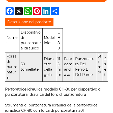
Facebook
X
WhatsApp
Pinterest
LinkedIn
Share
Descrizione del prodotto
Dispositivo
C
Nome
di
Model
H
:
punzonatur
lolo:
8
a idraulico
0
Forza
St
Diam
11
Fare
Punzonatu
4
di
a
50
etro
5
dom
ra Del
s
punzo
m
tonnellate
della
m
and
Ferro E
e
natur
pi
gola:
m
a a:
Del Rame
t
a:
:
Perforatrice idraulica modello CH-80 per dispositivo di
punzonatura idraulica del foro di punzonatura
Strumenti di punzonatura idraulici della perforatrice
idraulica CH-80 con forza di punzonatura 50T