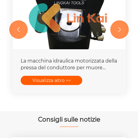


La macchina idraulica motorizzata della
pressa del conduttore per muore
mette la capacità della forza 16-
Visualizza altro >>
400mm2 degli insiemi 25T-300T
Consigli sulle notizie