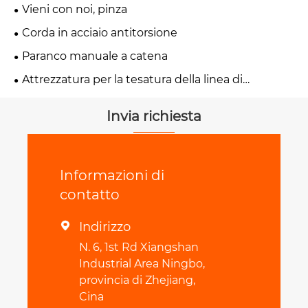
Vieni con noi, pinza
Corda in acciaio antitorsione
Paranco manuale a catena
Attrezzatura per la tesatura della linea di
trasmissione
Invia richiesta
Informazioni di
contatto
Indirizzo

N. 6, 1st Rd Xiangshan
Industrial Area Ningbo,
provincia di Zhejiang,
Cina