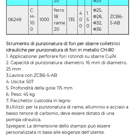
20
Φ25
C
ferro
Φ25,
4
1
H-
18
Φ28,
ZCB6-
06249
1000
135
0
5
10
rame
Φ32,
5-AB
0
0
0
20
Φ36
Strumento di punzonatura di fori per sbarre collettrici
idrauliche per punzonatura di fori in metallo CH-80
1. Applicazione: perforare fori rotondi su sbarre Cu/Al
2. Capacità di punzonatura: diametro. 16 mm di diametro.
25 mm
3.Lavora con ZCB6-5-AB
4. Uscita: 50T
5. Profondità della gola: 115 mm
6. Peso: 45 kg
7. Pacchetto: custodia in legno
8.Utilizzi: per la punzonatura di rame, alluminio e acciaio a
basso tenore di carbonio, deve essere dotato di una
pompa idraulica.
Spiegare: La dimensione dello stampo può essere
personalizzata in base alle esigenze dell'utente.