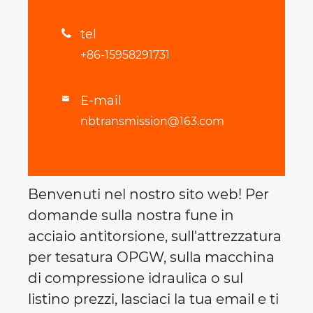
tel

+86-15958291731
E-mail

nbtransmission@163.com
Benvenuti nel nostro sito web! Per
domande sulla nostra fune in
acciaio antitorsione, sull'attrezzatura
per tesatura OPGW, sulla macchina
di compressione idraulica o sul
listino prezzi, lasciaci la tua email e ti