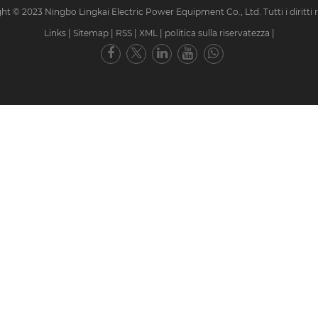
ht © 2023 Ningbo Lingkai Electric Power Equipment Co., Ltd. Tutti i diritti ri
Links
|
Sitemap
|
RSS
|
XML
|
politica sulla riservatezza
|