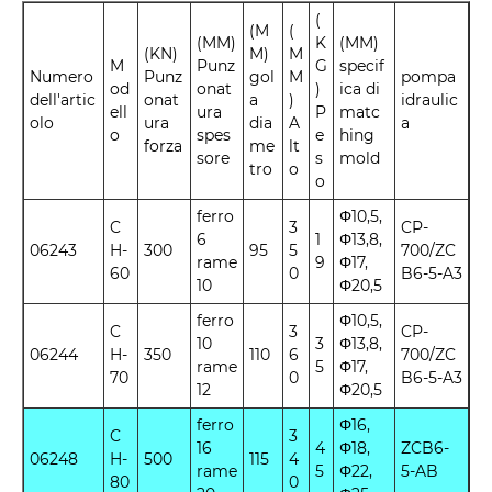
(
(M
(
(MM)
K
(MM)
(KN)
M)
M
M
Punz
G
specif
Numero
Punz
gol
M
pompa
od
onat
)
ica di
dell'artic
onat
a
)
idraulic
ell
ura
P
matc
olo
ura
dia
A
a
o
spes
e
hing
forza
me
lt
sore
s
mold
tro
o
o
ferro
Φ10,5,
C
3
CP-
6
1
Φ13,8,
06243
H-
300
95
5
700/ZC
rame
9
Φ17,
60
0
B6-5-A3
10
Φ20,5
ferro
Φ10,5,
C
3
CP-
10
3
Φ13,8,
06244
H-
350
110
6
700/ZC
rame
5
Φ17,
70
0
B6-5-A3
12
Φ20,5
ferro
Φ16,
C
3
16
4
Φ18,
ZCB6-
06248
H-
500
115
4
rame
5
Φ22,
5-AB
80
0