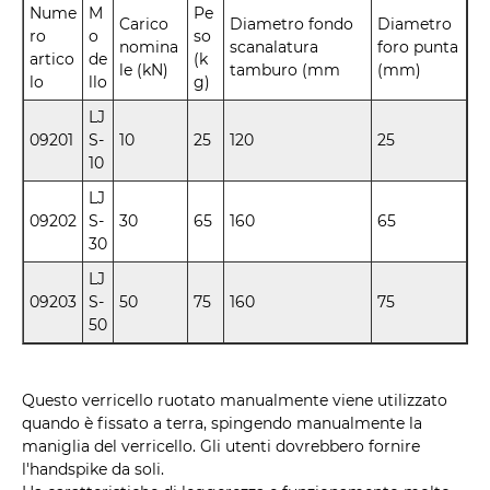
Nume
M
Pe
Carico
Diametro fondo
Diametro
ro
o
so
nomina
scanalatura
foro punta
artico
de
(k
le (kN)
tamburo (mm
(mm)
lo
llo
g)
LJ
09201
S-
10
25
120
25
10
LJ
09202
S-
30
65
160
65
30
LJ
09203
S-
50
75
160
75
50
Questo verricello ruotato manualmente viene utilizzato
quando è fissato a terra, spingendo manualmente la
maniglia del verricello. Gli utenti dovrebbero fornire
l'handspike da soli.