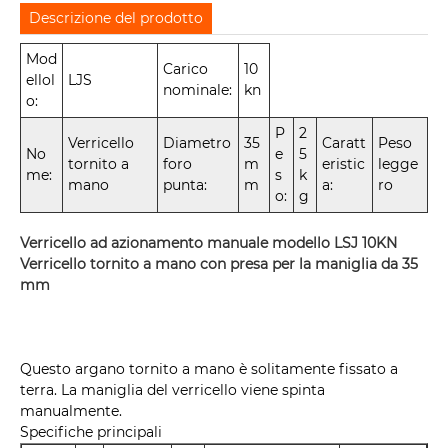
Descrizione del prodotto
Mod
Carico
10
ellol
LJS
nominale:
kn
o:
P
2
Verricello
Diametro
35
Caratt
Peso
No
e
5
tornito a
foro
m
eristic
legge
me:
s
k
mano
punta:
m
a:
ro
o:
g
Verricello ad azionamento manuale modello LSJ 10KN
Verricello tornito a mano con presa per la maniglia da 35
mm
Questo argano tornito a mano è solitamente fissato a
terra. La maniglia del verricello viene spinta
manualmente.
Specifiche principali