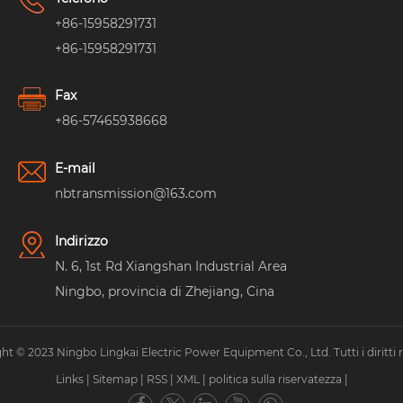
+86-15958291731
+86-15958291731
Fax
+86-57465938668
E-mail
nbtransmission@163.com
Indirizzo
N. 6, 1st Rd Xiangshan Industrial Area
Ningbo, provincia di Zhejiang, Cina
ht © 2023 Ningbo Lingkai Electric Power Equipment Co., Ltd. Tutti i diritti ri
Links
|
Sitemap
|
RSS
|
XML
|
politica sulla riservatezza
|