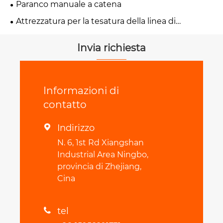
Paranco manuale a catena
Attrezzatura per la tesatura della linea di
trasmissione
Invia richiesta
Informazioni di
contatto
Indirizzo

N. 6, 1st Rd Xiangshan
Industrial Area Ningbo,
provincia di Zhejiang,
Cina
tel
