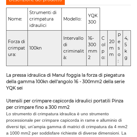
Strumenti di
YQK
Nome:
crimpatura
Modello:
300
idraulici
P
Intervallo
16-
C
4,
Forza di
20
e
di
300
ol
5
crimpat
100kn
m
s
criminalit
mm
p
k
ura:
m
o
à:
2
o:
g
:
La pressa idraulica di Manul foggia la forza di piegatura
della gamma 100kn dell'angolo 16 - 300mm2 della serie
YQK sei
Utensili per crimpare capicorda idraulici portatili Pinza
per crimpare fino a 300 mm2
Lo strumento di crimpatura idraulica è uno strumento
processionale per crimpare capicorda in rame e alluminio di
diversi tipi, un'ampia gamma di matrici di crimpatura da 4 mm2
a 1000 mm2 per soddisfare richieste di diverse dimensioni. La