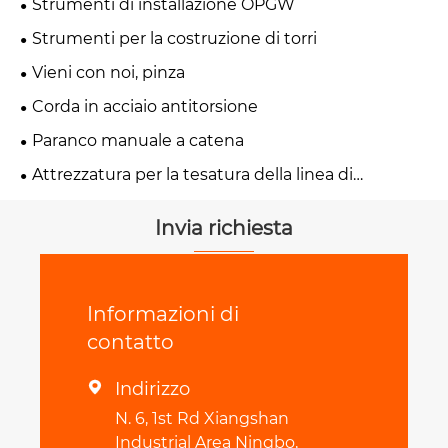
Strumenti di installazione OPGW
Strumenti per la costruzione di torri
Vieni con noi, pinza
Corda in acciaio antitorsione
Paranco manuale a catena
Attrezzatura per la tesatura della linea di
trasmissione
Invia richiesta
Informazioni di
contatto
Indirizzo

N. 6, 1st Rd Xiangshan
Industrial Area Ningbo,