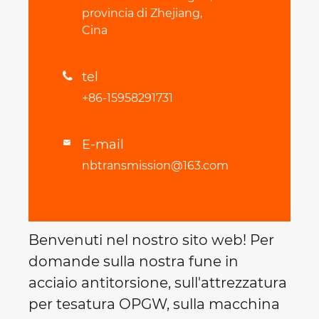
provincia di Zhejiang,
Cina
tel

+86-15958291731
E-mail

nbtransmission@163.com
Benvenuti nel nostro sito web! Per
domande sulla nostra fune in
acciaio antitorsione, sull'attrezzatura
per tesatura OPGW, sulla macchina