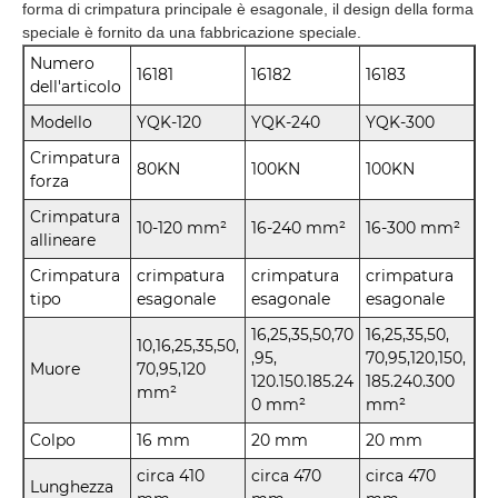
forma di crimpatura principale è esagonale, il design della forma
speciale è fornito da una fabbricazione speciale.
Numero
16181
16182
16183
dell'articolo
Modello
YQK-120
YQK-240
YQK-300
Crimpatura
80KN
100KN
100KN
forza
Crimpatura
10-120 mm²
16-240 mm²
16-300 mm²
allineare
Crimpatura
crimpatura
crimpatura
crimpatura
tipo
esagonale
esagonale
esagonale
16,25,35,50,70
16,25,35,50,
10,16,25,35,50,
,95,
70,95,120,150,
Muore
70,95,120
120.150.185.24
185.240.300
mm²
0 mm²
mm²
Colpo
16 mm
20 mm
20 mm
circa 410
circa 470
circa 470
Lunghezza