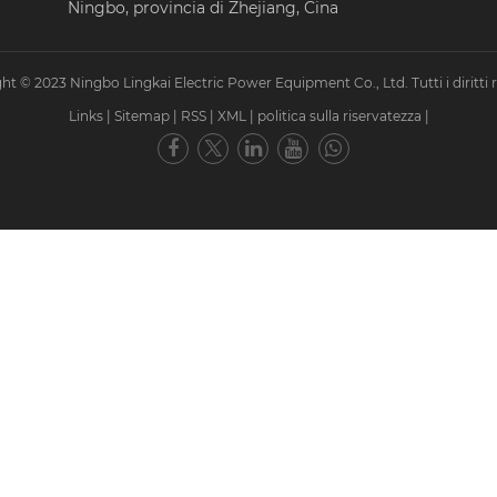
Ningbo, provincia di Zhejiang, Cina
ht © 2023 Ningbo Lingkai Electric Power Equipment Co., Ltd. Tutti i diritti ri
Links
|
Sitemap
|
RSS
|
XML
|
politica sulla riservatezza
|