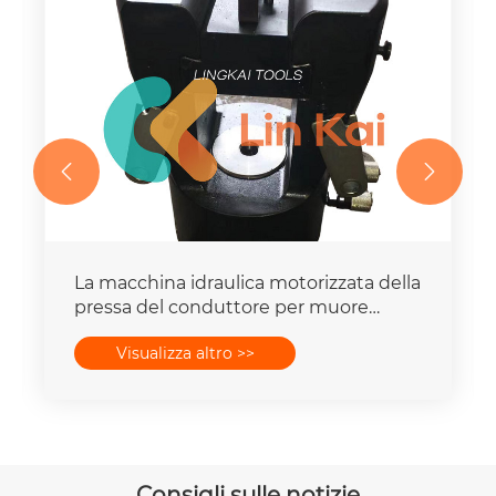


La macchina idraulica motorizzata della
pressa del conduttore per muore
mette la capacità della forza 16-
Visualizza altro >>
400mm2 degli insiemi 25T-300T
Consigli sulle notizie