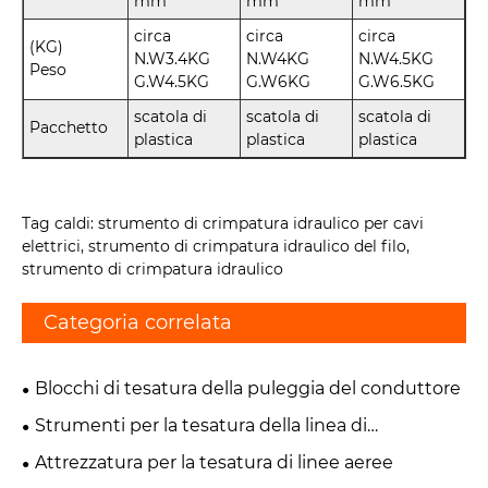
mm
mm
mm
circa
circa
circa
(KG)
N.W3.4KG
N.W4KG
N.W4.5KG
Peso
G.W4.5KG
G.W6KG
G.W6.5KG
scatola di
scatola di
scatola di
Pacchetto
plastica
plastica
plastica
Tag caldi: strumento di crimpatura idraulico per cavi
elettrici, strumento di crimpatura idraulico del filo,
strumento di crimpatura idraulico
Categoria correlata
Blocchi di tesatura della puleggia del conduttore
Strumenti per la tesatura della linea di
trasmissione
Attrezzatura per la tesatura di linee aeree