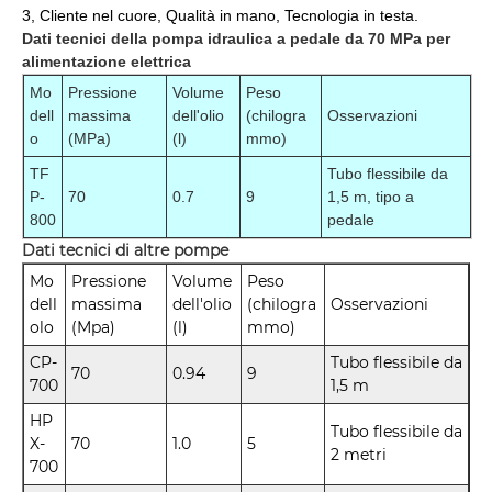
3, Cliente nel cuore, Qualità in mano, Tecnologia in testa.
Dati tecnici della pompa idraulica a pedale da 70 MPa per
alimentazione elettrica
Mo
Pressione
Volume
Peso
dell
massima
dell'olio
(chilogra
Osservazioni
o
(MPa)
(l)
mmo)
TF
Tubo flessibile da
P-
70
0.7
9
1,5 m, tipo a
800
pedale
Dati tecnici di altre pompe
Mo
Pressione
Volume
Peso
dell
massima
dell'olio
(chilogra
Osservazioni
olo
(Mpa)
(l)
mmo)
CP-
Tubo flessibile da
70
0.94
9
700
1,5 m
HP
Tubo flessibile da
X-
70
1.0
5
2 metri
700