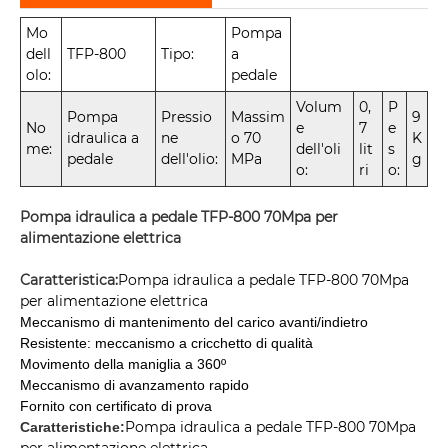
Mo
Pompa
dell
TFP-800
Tipo:
a
olo:
pedale
Volum
0,
P
Pompa
Pressio
Massim
9
No
e
7
e
idraulica a
ne
o 70
K
me:
dell'oli
lit
s
pedale
dell'olio:
MPa
g
o:
ri
o:
Pompa idraulica a pedale TFP-800 70Mpa per
alimentazione elettrica
Caratteristica:
Pompa idraulica a pedale TFP-800 70Mpa
per alimentazione elettrica
Meccanismo di mantenimento del carico avanti/indietro
Resistente: meccanismo a cricchetto di qualità
Movimento della maniglia a 360º
Meccanismo di avanzamento rapido
Fornito con certificato di prova
Pompa idraulica a pedale TFP-800 70Mpa
Caratteristiche: