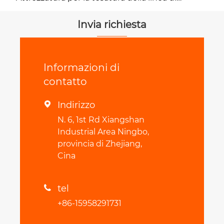
trasmissione
Invia richiesta
Informazioni di
contatto
Indirizzo

N. 6, 1st Rd Xiangshan
Industrial Area Ningbo,
provincia di Zhejiang,
Cina
tel

+86-15958291731