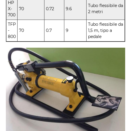
HP
Tubo flessibile da
X-
70
0.72
9.6
2 metri
700
TFP
Tubo flessibile da
-
70
0.7
9
1,5 m, tipo a
800
pedale