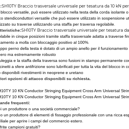
SH10TY Braccio trasversale universale per tesatura da 10 kN per 
:
blocco versatile, può essere utilizzato nella testa della corda isolante o 
co stendiconduttori versatile che può essere utilizzato in sospensione u
lizzato su traverse utilizzando una staffa per traversa regolabile.
SH10TY Braccio trasversale universale per tesatura da 
tteristiche:
labile in cinque posizioni tramite staffa trasversale adatta a traverse 
camento a molla con bloccaggio positivo al 100%.
uppo perno della testa è dotato di un ampio anello per il funzionamento d
ero ma estremamente robusto
uleggia e la staffa della traversa sono fusioni in stampo permanente co
cinetti a sfere antifrizione sono lubrificati per tutta la vita del blocco in 
 disponibili rivestimenti in neoprene e uretano
riori opzioni di attacco disponibili su richiesta.
nde frequenti:
ei un produttore o una società commerciale?
o un produttore di elementi di fissaggio professionale con una ricca es
filiale per aprire i campi del commercio estero.
frite campioni gratuiti?