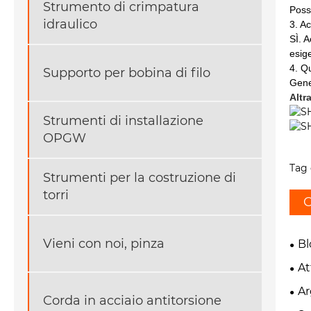
Strumento di crimpatura
Possi
idraulico
3. Ac
SÌ. 
esig
4. Q
Supporto per bobina di filo
Gene
Altr
Strumenti di installazione
OPGW
Tag 
Strumenti per la costruzione di
torri
C
Vieni con noi, pinza
Bl
At
Ar
Corda in acciaio antitorsione