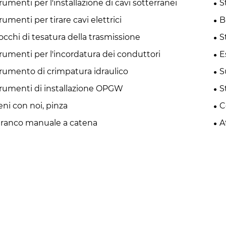
rumenti per l'installazione di cavi sotterranei
S
rumenti per tirare cavi elettrici
B
occhi di tesatura della trasmissione
S
rumenti per l'incordatura dei conduttori
E
rumento di crimpatura idraulico
S
rumenti di installazione OPGW
S
eni con noi, pinza
C
ranco manuale a catena
A