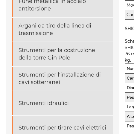
Fune metallica in acciaio
Mod
antitorsione
Car
Argani da tiro della linea di
SH10
trasmissione
Sche
SH10
Strumenti per la costruzione
76 m
della torre Gin Pole
kg.
Num
Strumenti per l'installazione di
Car
cavi sotterranei
Dia
Pes
Strumenti idraulici
Lar
Alt
Pes
Strumenti per tirare cavi elettrici