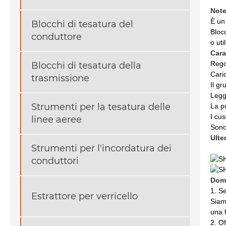
Note
È un 
Blocchi di tesatura del
Bloc
conduttore
o uti
Cara
Rego
Blocchi di tesatura della
Cari
trasmissione
Il gr
Legg
Strumenti per la tesatura delle
La p
I cus
linee aeree
Sono
Ulte
Strumenti per l'incordatura dei
conduttori
Doma
1. S
Estrattore per verricello
Siam
una 
2. Of