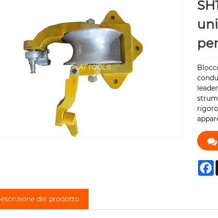
SH1
uni
per
Blocco
condut
leader
strume
rigoro
appare
F
escrizione del prodotto