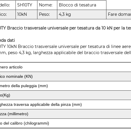
ello:
SH10TY
Nome:
Blocco di tesatura
ico:
10kN
Peso:
4,3 kg
Fare doman
TY Braccio trasversale universale per tesatura da 10 kN per la te
da dati
TY 10kN Braccio trasversale universale per tesatura di linee ae
m, peso 4,3 kg, larghezza applicabile del braccio trasversale del
ero articolo
ico nominale (KN)
metro della puleggia (mm)
o(Kg)
ghezza traversa applicabile della pinza (mm)
ezza (millimetro)
o del calibro (chilogrammi)