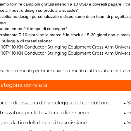
amo fornire campioni gratuiti inferiori a 10 USD e dovresti pagare il tra
cetti il ​​nostro design su prodotti o scatole?
Accettiamo design personalizzato e disponiamo di un team di progettazion
enze.
uanto tempo è il tempo di consegna?
ralmente 7-10 giorni se la merce è in stock o 15-30 giorni non in stock.
a puleggia di trasmissione:
caldi: strumenti per tirare cavi, strumenti e attrezzature di tras
ategoria correlata
occhi di tesatura della puleggia del conduttore
S
trezzatura per la tesatura di linee aeree
F
gani da tiro della linea di trasmissione
S