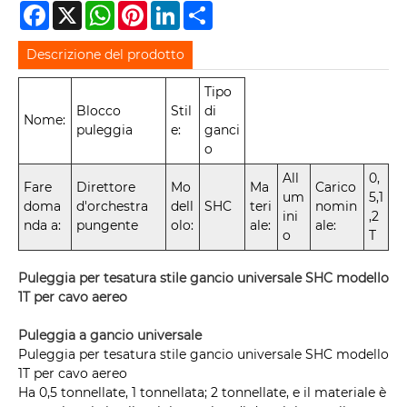
Facebook
X
WhatsApp
Pinterest
LinkedIn
Share
Descrizione del prodotto
Tipo
Blocco
Stil
di
Nome:
puleggia
e:
ganci
o
All
0,
Fare
Direttore
Mo
Ma
Carico
um
5,1
doma
d'orchestra
dell
SHC
teri
nomin
ini
,2
nda a:
pungente
olo:
ale:
ale:
o
T
Puleggia per tesatura stile gancio universale SHC modello
1T per cavo aereo
Puleggia a gancio universale
Puleggia per tesatura stile gancio universale SHC modello
1T per cavo aereo
Ha 0,5 tonnellate, 1 tonnellata; 2 tonnellate, e il materiale è