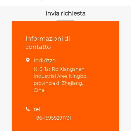
trasmissione
Invia richiesta
Informazioni di
contatto
Indirizzo

N. 6, 1st Rd Xiangshan
Industrial Area Ningbo,
provincia di Zhejiang,
Cina
tel

+86-15958291731