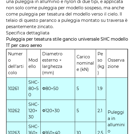
una puleggia in alluminio e nylon di due tipi, e applicata
non solo come puleggia per modello sospeso, ma anche
come puleggia per tesatura del modello verso il cielo. Il
telaio di questo paranco a puleggia montato su traversa è
pesantemente zincato.
Specifica dettagliata
Puleggia per tesatura stile gancio universale SHC modello
1T per cavo aereo
Numer
Diametro
Pe
Carico
o
Mod
esterno ×
so
Osserva
nominal
dell'arti
ello
larghezza
(kg
zione
e (kN)
colo
(mm)
)
SHC-
10261
80×5
Φ80×50
5
1.9
0
SHC-
10262
120×
Φ120×30
5
2.1
Puleggi
30
a in
allumini
SHC-
o
10263
160×
Φ160×40
10
2.5