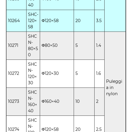
40
SHC-
10264
120×
Φ120×58
20
3.5
58
SHC
N-
10271
Φ80×50
5
1.4
80×5
0
SHC
N-
10272
Φ120×30
5
1.6
120×
Puleggi
30
a in
SHC
nylon
N-
10273
Φ160×40
10
2
160×
40
SHC
N-
10274
Φ120×58
20
2.5