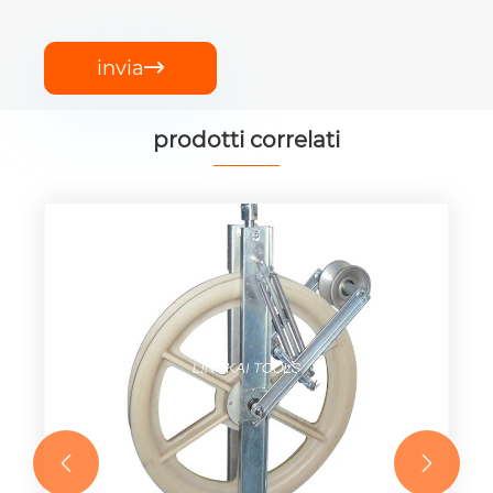
invia

prodotti correlati

