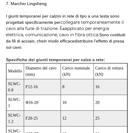
7. Marchio Lingsheng
I giunti temporanei per calzini in rete di tipo a una testa sono
collegare temporaneamente il
progettati specificamente per
cavo alla fune di trazione. È
applicato per energia
a
elettrica, comunicazione, cavo in fibra ottica.
Sono costituiti
da fili di acciaio, che
in modo efficace
distribuire l'effetto di presa
sul cavo.
Specifiche dei giunti temporanei per calze a rete:
Diametro del cavo
Carico nominale
Carico di rottura
Modello
(mm)
(kN)
(kN)
SLWC-
F12-16
8
16
0.8
SLWC-
Φ16-20
10
20
1
SLWC-
F20-25
12
25
1.2
SLWC-