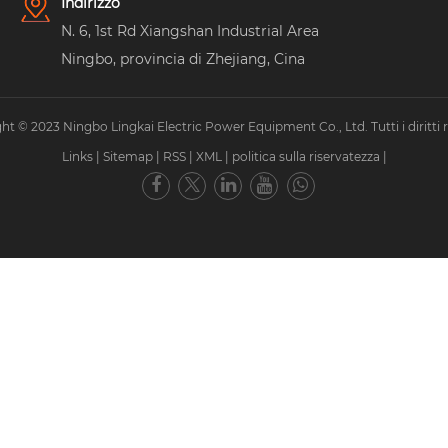
Indirizzo
N. 6, 1st Rd Xiangshan Industrial Area
Ningbo, provincia di Zhejiang, Cina
ht © 2023 Ningbo Lingkai Electric Power Equipment Co., Ltd. Tutti i diritti ri
Links
|
Sitemap
|
RSS
|
XML
|
politica sulla riservatezza
|