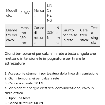
LIN
Modell
Marca
GS
SLWC
olo:
:
HE
NG
Massi
Carico
N
Test
Diame
Giunto
Cara
mo
di
60K
o
a
tro del
per calza
tteri
150
rottur
N
m
sing
cavo:
in rete
stica:
mm
a:
e:
ola
Giunti temporanei per calzini in rete a testa singola che
mettono in tensione le impugnature per tirare le
attrezzature
1. Accessori e strumenti per tesatura della linea di trasmissione
2. Giunti temporanei per calze a rete
3. Carico nominale: 30 kN
Richiedere energia elettrica, comunicazione, cavo in
4.
fibra ottica
5. Tipo: una testa
6. Carico di rottura: 60 kN