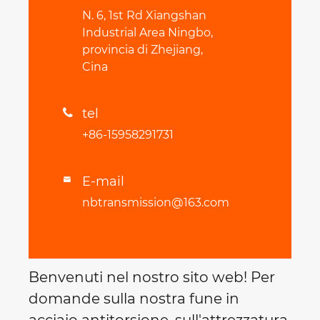
N. 6, 1st Rd Xiangshan
Industrial Area Ningbo,
provincia di Zhejiang,
Cina
tel

+86-15958291731
E-mail

nbtransmission@163.com
Benvenuti nel nostro sito web! Per
domande sulla nostra fune in