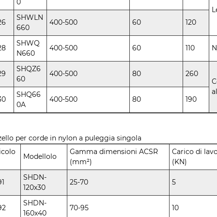
0
L
SHWLN
26
400-500
60
120
660
SHWQ
28
400-500
60
110
N
N660
SHQZ6
29
400-500
80
260
60
C
a
SHQ66
30
400-500
80
190
0A
ello per corde in nylon a puleggia singola
icolo
Gamma dimensioni ACSR
Carico di lav
Modellolo
(mm²)
(KN)
SHDN-
91
25-70
5
120x30
SHDN-
92
70-95
10
160x40