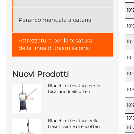
101
Paranco manuale a catena
101
Attrezzatura per la tesatura
101
della linea di trasmissione
101
Nuovi Prodotti
101
Blocchi di tesatura per la
101
tesatura di elicotteri
101
101
Blocchi di tesatura della
trasmissione di elicotteri
101