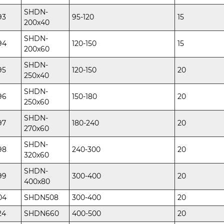
SHDN-
93
95-120
15
200x40
SHDN-
94
120-150
15
200x60
SHDN-
95
120-150
20
250x40
SHDN-
96
150-180
20
250x60
SHDN-
97
180-240
20
270x60
SHDN-
98
240-300
20
320x60
SHDN-
99
300-400
20
400x80
04
SHDN508
300-400
20
24
SHDN660
400-500
20