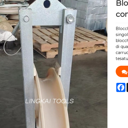
Blo
con
Blocch
singol
blocch
di qua
carruc
tesatu
F