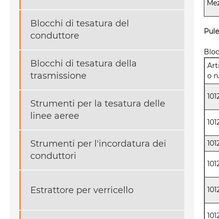
Mez
Blocchi di tesatura del
Pule
conduttore
Bloc
Blocchi di tesatura della
Art
trasmissione
o n
101
Strumenti per la tesatura delle
linee aeree
101
Strumenti per l'incordatura dei
101
conduttori
101
Estrattore per verricello
101
101