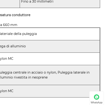
Fino a 30 millimetri
tesatura conduttore
a da 660 mm
ateriale della puleggia
ega di alluminio
ylon MC
uleggia centrale in acciaio o nylon, Puleggia laterale in
lluminio rivestita in neoprene
ylon MC
WhatsApp