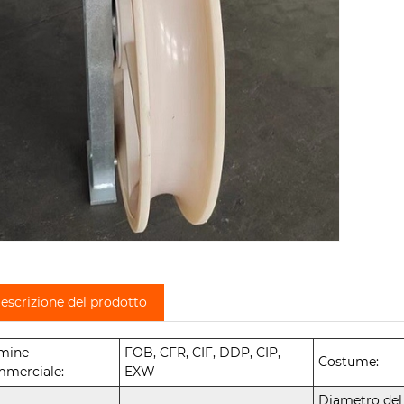
escrizione del prodotto
mine
FOB, CFR, CIF, DDP, CIP,
Costume:
merciale:
EXW
Diametro del