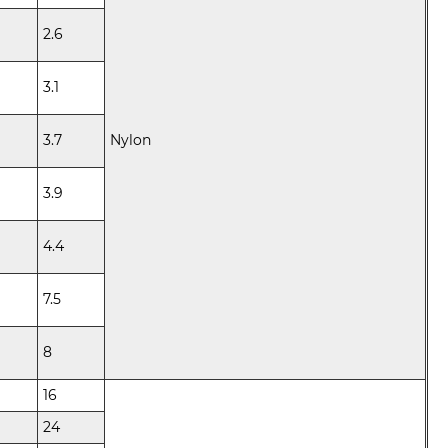
2.6
3.1
3.7
Nylon
3.9
4.4
7.5
8
16
24