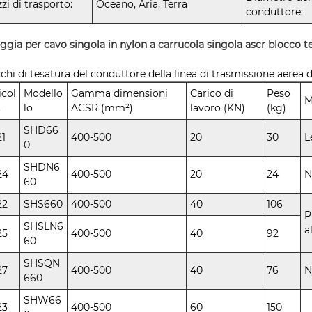
zi di trasporto:
Oceano, Aria, Terra
conduttore:
ggia per cavo singola in nylon a carrucola singola ascr blocco 
chi di tesatura del conduttore della linea di trasmissione aere
icol
Modello
Gamma dimensioni
Carico di
Peso
M
.
lo
ACSR (mm²)
lavoro (KN)
(kg)
SHD66
21
400-500
20
30
L
0
SHDN6
24
400-500
20
24
N
60
22
SHS660
400-500
40
106
P
SHSLN6
a
25
400-500
40
92
60
SHSQN
27
400-500
40
76
N
660
SHW66
23
400-500
60
150