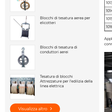
101
101
Blocchi di tesatura aerea per
101
elicotteri
101
Appl
conn
Blocchi di tesatura di
conduttori aerei
Tesatura di blocchi
Attrezzature per l'edilizia della
linea elettrica
Visualizza altro