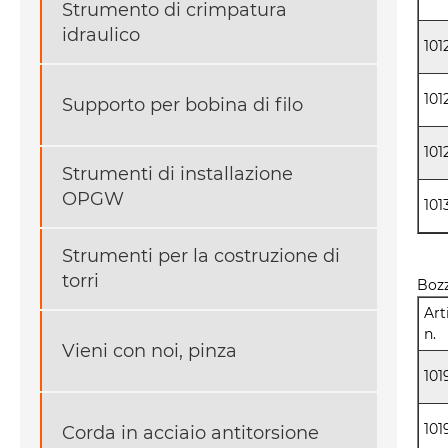
Strumento di crimpatura
idraulico
101
101
Supporto per bobina di filo
101
Strumenti di installazione
OPGW
101
Strumenti per la costruzione di
torri
Bozz
Art
n.
Vieni con noi, pinza
101
101
Corda in acciaio antitorsione