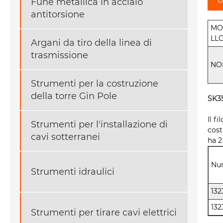
Fune metallica in acciaio
antitorsione
MO
LLO
Argani da tiro della linea di
trasmissione
NO
Strumenti per la costruzione
della torre Gin Pole
SK35
Il f
Strumenti per l'installazione di
cost
cavi sotterranei
ha 2
Num
Strumenti idraulici
132
132
Strumenti per tirare cavi elettrici