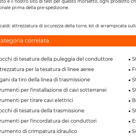
to è il nostro sito di test per questo morsetto, ogni prodotto c
onale prima della pre-spedizione.
caldi: attrezzatura di sicurezza della torre, kit di arrampicata sul
ategoria correlata
occhi di tesatura della puleggia del conduttore
S
trezzatura per la tesatura di linee aeree
F
gani da tiro della linea di trasmissione
S
rumenti per l'installazione di cavi sotterranei
S
rumenti per tirare cavi elettrici
B
occhi di tesatura della trasmissione
S
rumenti per l'incordatura dei conduttori
E
rumento di crimpatura idraulico
S