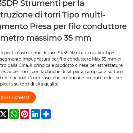
5DP Strumenti per la
truzione di torri Tipo multi-
mento Presa per filo conduttore
ametro massimo 35 mm
li per la costruzione di torri SK35DP di alta qualità Tipo
-segmento Impugnatura per filo conduttore Max 35 mm di
ro dalla Cina, il principale prodotto cinese per attrezzature
urezza per torri, con fabbriche di kit per arrampicata su torri
trollo di qualità rigoroso, che producono prodotti di kit per
icata su torri di alta qualità.
Invia richiesta
acebook
X
WhatsApp
Pinterest
LinkedIn
Share