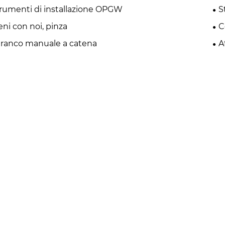
rumenti di installazione OPGW
S
eni con noi, pinza
C
ranco manuale a catena
A