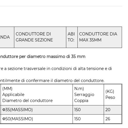
CONDUTTORE DI
ABI
CONDUTTORE DIA
ANDA
GRANDE SEZIONE
TO:
MAX 35MM
conduttore per diametro massimo di 35 mm
 a sezione trasversale in condizioni di alta tensione e di
entilmente di confermare il diametro del conduttore.
(MM)
N.m)
(KG)
Applicabile
Serraggio
Peso
Diametro del conduttore
Coppia
Φ35(MASSIMO)
150
20
Φ50(MASSIMO)
150
26