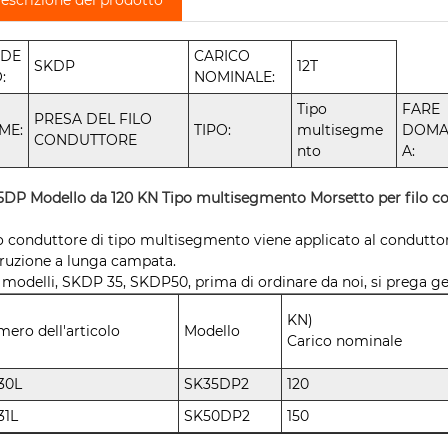
DE
CARICO
SKDP
12T
:
NOMINALE:
Tipo
FARE
PRESA DEL FILO
ME:
TIPO:
multisegme
DOM
CONDUTTORE
nto
A:
DP Modello da 120 KN Tipo multisegmento Morsetto per filo 
ilo conduttore di tipo multisegmento viene applicato al conduttore
ruzione a lunga campata.
 modelli, SKDP 35, SKDP50, prima di ordinare da noi, si prega g
KN)
ero dell'articolo
Modello
Carico nominale
30L
SK35DP2
120
31L
SK50DP2
150