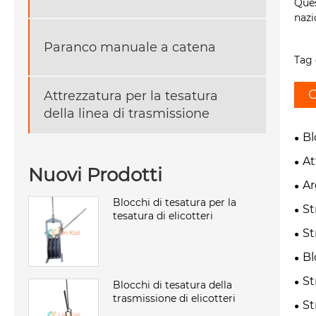
Ques
nazi
Paranco manuale a catena
Tag 
C
Attrezzatura per la tesatura
della linea di trasmissione
Bl
At
Nuovi Prodotti
Ar
Blocchi di tesatura per la
St
tesatura di elicotteri
St
Bl
St
Blocchi di tesatura della
trasmissione di elicotteri
St