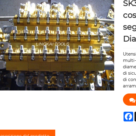
SK3
cos
seg
Di
Utensi
multi
diamet
di sic
di con
arramp
F
escrizione del prodotto