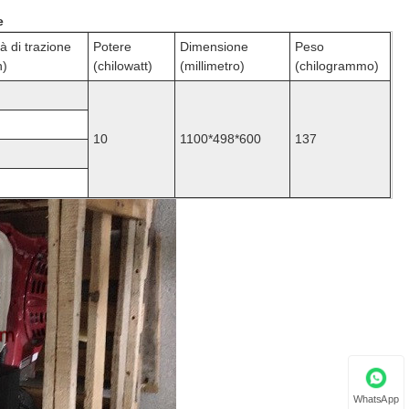
e
tà di trazione
Potere
Dimensione
Peso
n)
(chilowatt)
(millimetro)
(chilogrammo)
10
1100*498*600
137
WhatsApp