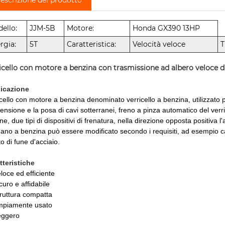
ello:
JJM-5B
Motore:
Honda GX390 13HP
rgia:
5T
Caratteristica:
Velocità veloce
T
icello con motore a benzina con trasmissione ad albero veloce
icazione
icello con motore a benzina denominato verricello a benzina, utilizzato p
 tensione e la posa di cavi sotterranei, freno a pinza automatico del ve
one, due tipi di dispositivi di frenatura, nella direzione opposta positiva l
gano a benzina può essere modificato secondo i requisiti, ad esempio ca
o di fune d'acciaio.
tteristiche
loce ed efficiente
curo e affidabile
truttura compatta
mpiamente usato
eggero