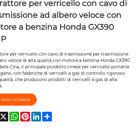
rattore per verricello con cavo di
smissione ad albero veloce con
tore a benzina Honda GX390
HP
tore per verricello con cavo di trasmissione per trasmissione
ero veloce di alta qualità con motore a benzina Honda GX390
alla Cina, il principale prodotto cinese per verricello portatile
gano, con fabbriche di verricelli a gas di controllo rigoroso
qualità, che producono prodotti di verricelli a gas di alta
à.
Invia richiesta
acebook
X
WhatsApp
Pinterest
LinkedIn
Share