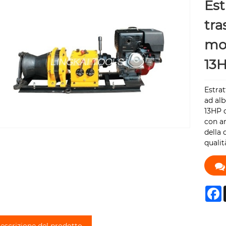
Est
tra
mo
13
Estrat
ad alb
13HP d
con ar
della 
qualit
F
escrizione del prodotto