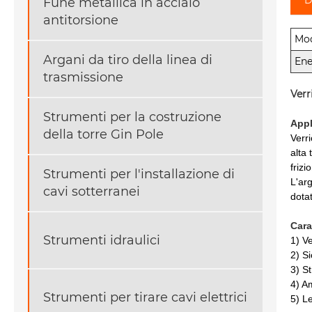
Fune metallica in acciaio
antitorsione
Mod
Argani da tiro della linea di
Ene
trasmissione
Verr
Strumenti per la costruzione
Appl
della torre Gin Pole
Verr
alta
frizi
Strumenti per l'installazione di
L'ar
cavi sotterranei
dotat
Cara
Strumenti idraulici
1) Ve
2) Si
3) S
4) A
Strumenti per tirare cavi elettrici
5) L