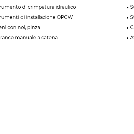
rumento di crimpatura idraulico
S
rumenti di installazione OPGW
S
eni con noi, pinza
C
ranco manuale a catena
A