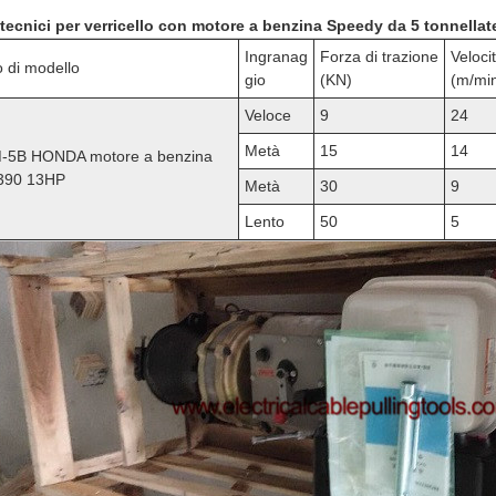
 tecnici per verricello con motore a benzina Speedy da 5 tonnellat
Ingranag
Forza di trazione
Veloci
o di modello
gio
(KN)
(m/mi
Veloce
9
24
Metà
15
14
-5B HONDA motore a benzina
390 13HP
Metà
30
9
Lento
50
5