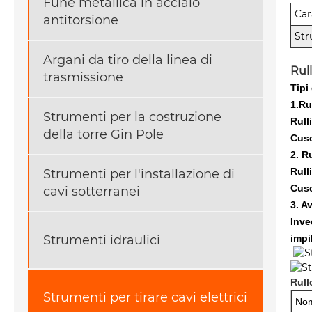
Fune metallica in acciaio
Car
antitorsione
Str
Argani da tiro della linea di
Rull
trasmissione
Tipi 
1.Ru
Strumenti per la costruzione
Rull
della torre Gin Pole
Cusc
2. R
Rull
Strumenti per l'installazione di
Cusc
cavi sotterranei
3. A
Inve
Strumenti idraulici
impi
Rull
Strumenti per tirare cavi elettrici
Nom