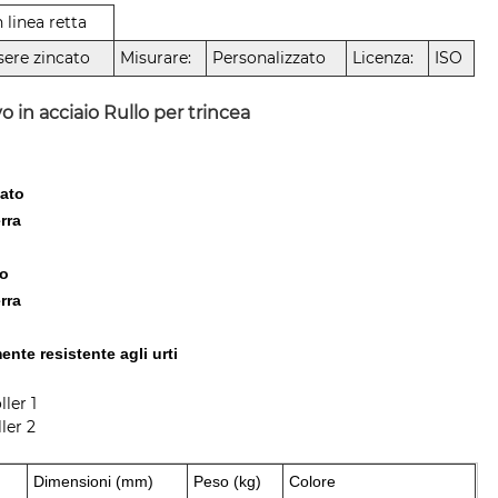
n linea retta
sere zincato
Misurare:
Personalizzato
Licenza:
ISO
vo in acciaio Rullo per trincea
cato
erra
to
erra
nte resistente agli urti
Dimensioni (mm)
Peso (kg)
Colore