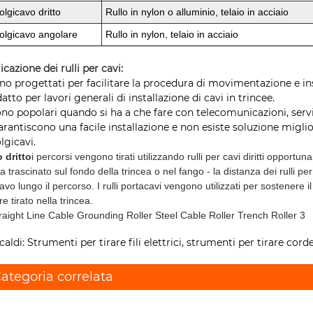
olgicavo dritto
Rullo in nylon o alluminio, telaio in acciaio
olgicavo angolare
Rullo in nylon, telaio in acciaio
icazione dei rulli per cavi:
ono progettati per facilitare la procedura di movimentazione e insta
datto per lavori generali di installazione di cavi in ​​trincee.
ono popolari quando si ha a che fare con telecomunicazioni, servizi
arantiscono una facile installazione e non esiste soluzione miglio
lgicavi.
 dritto
i percorsi vengono tirati utilizzando rulli per cavi diritti opportu
 trascinato sul fondo della trincea o nel fango - la distanza dei rulli p
cavo lungo il percorso. I rulli portacavi vengono utilizzati per sostener
e tirato nella trincea.
caldi: Strumenti per tirare fili elettrici, strumenti per tirare cord
ategoria correlata