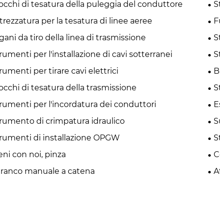
occhi di tesatura della puleggia del conduttore
S
trezzatura per la tesatura di linee aeree
F
gani da tiro della linea di trasmissione
S
rumenti per l'installazione di cavi sotterranei
S
rumenti per tirare cavi elettrici
B
occhi di tesatura della trasmissione
S
rumenti per l'incordatura dei conduttori
E
rumento di crimpatura idraulico
S
rumenti di installazione OPGW
S
eni con noi, pinza
C
ranco manuale a catena
A