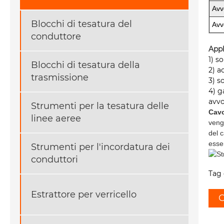
Avv
Blocchi di tesatura del
Avv
conduttore
Appl
1) s
Blocchi di tesatura della
2) a
trasmissione
3) s
4) g
avvo
Strumenti per la tesatura delle
Cavo
linee aeree
venga
del 
esser
Strumenti per l'incordatura dei
conduttori
Tag 
Estrattore per verricello
C