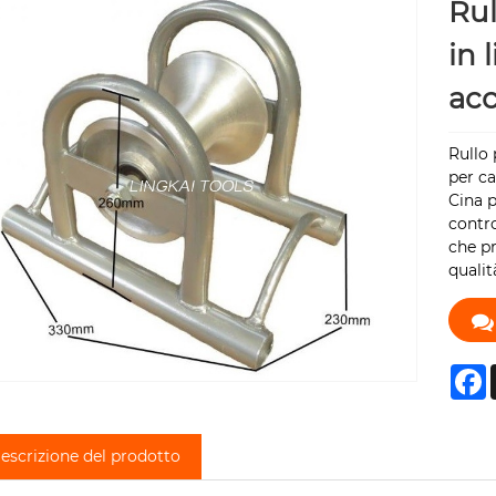
Rul
in 
acc
Rullo 
per cav
Cina p
contro
che pr
qualit
F
escrizione del prodotto