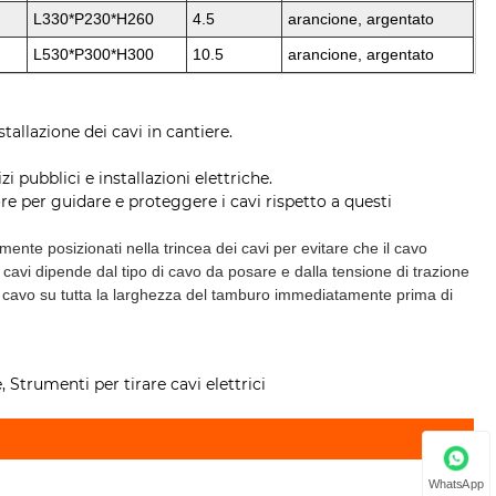
L330*P230*H260
4.5
arancione, argentato
L530*P300*H300
10.5
arancione, argentato
llazione dei cavi in ​​cantiere.
 pubblici e installazioni elettriche.
re per guidare e proteggere i cavi rispetto a questi
namente posizionati nella trincea dei cavi per evitare che il cavo
er cavi dipende dal tipo di cavo da posare e dalla tensione di trazione
e il cavo su tutta la larghezza del tamburo immediatamente prima di
e, Strumenti per tirare cavi elettrici
WhatsApp