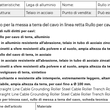
atteristiche:
Lega di alluminio
Nome:
Rullo i
uttura:
Telaio in acciaio
Punto di vendita:
Può es
o per la messa a terra del cavo in linea retta Rullo per ca
di rulli diritti per cavi:
llo per cavo di terra, alluminio
i in alluminio resistente all'abrasione, telaio in tubo di acciaio zin
inetti a sfere resistenti alla polvere e al suolo, ampia altezza da t
ullo del cavo di terra, in acciaio
i in acciaio resistente all'abrasione, telaio in tubo di acciaio zinca
inetti a sfere resistenti alla polvere e al suolo, ampia altezza da t
vvolgicavo di terra, sintetico
cchiante e resistente alle intemperie, estremamente leggero, altame
labile, ampia altezza da terra, per cavi fino a Ø 100 mm.
o per trincea cavi, rullo di messa a terra del cavo, scheda tecnica
e dell'articolo
Materiale