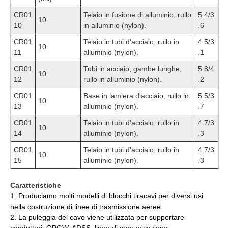
CR01
Telaio in fusione di alluminio, rullo
5.4/3
10
10
in alluminio (nylon).
.6
CR01
Telaio in tubi d'acciaio, rullo in
4.5/3
10
11
alluminio (nylon).
.1
CR01
Tubi in acciaio, gambe lunghe,
5.8/4
10
12
rullo in alluminio (nylon).
.2
CR01
Base in lamiera d'acciaio, rullo in
5.5/3
10
13
alluminio (nylon).
.7
CR01
Telaio in tubi d'acciaio, rullo in
4.7/3
10
14
alluminio (nylon).
.3
CR01
Telaio in tubi d'acciaio, rullo in
4.7/3
10
15
alluminio (nylon).
.3
Caratteristiche
1. Produciamo molti modelli di blocchi tiracavi per diversi usi
nella costruzione di linee di trasmissione aeree.
2. La puleggia del cavo viene utilizzata per supportare