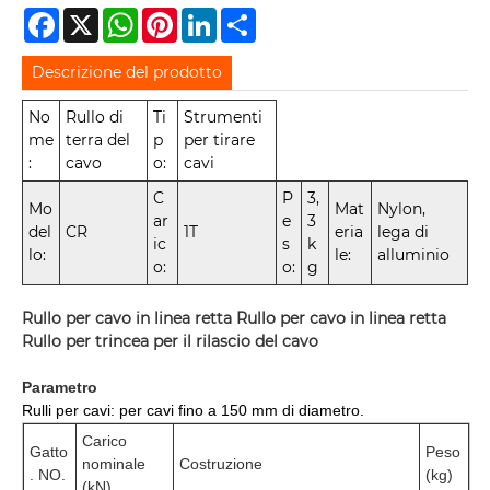
Facebook
X
WhatsApp
Pinterest
LinkedIn
Share
Descrizione del prodotto
No
Rullo di
Ti
Strumenti
me
terra del
p
per tirare
:
cavo
o:
cavi
C
P
3,
Mo
Mat
Nylon,
ar
e
3
del
CR
1T
eria
lega di
ic
s
k
lo:
le:
alluminio
o:
o:
g
Rullo per cavo in linea retta Rullo per cavo in linea retta
Rullo per trincea per il rilascio del cavo
Parametro
Rulli per cavi: per cavi fino a 150 mm di diametro.
Carico
Gatto
Peso
nominale
Costruzione
. NO.
(kg)
(kN)