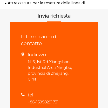
Attrezzatura per la tesatura della linea di
trasmissione
Invia richiesta
Informazioni di
contatto
Indirizzo

N. 6, 1st Rd Xiangshan
Industrial Area Ningbo,
provincia di Zhejiang,
Cina
tel

+86-15958291731