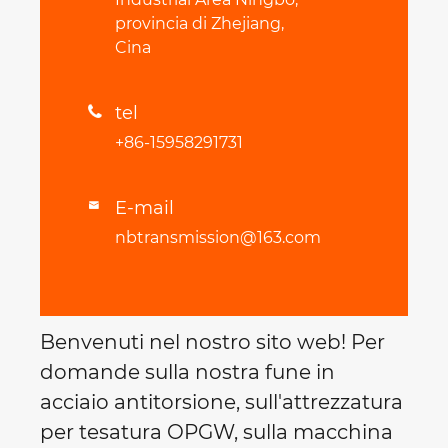
provincia di Zhejiang,
Cina
tel

+86-15958291731
E-mail

nbtransmission@163.com
Benvenuti nel nostro sito web! Per
domande sulla nostra fune in
acciaio antitorsione, sull'attrezzatura
per tesatura OPGW, sulla macchina