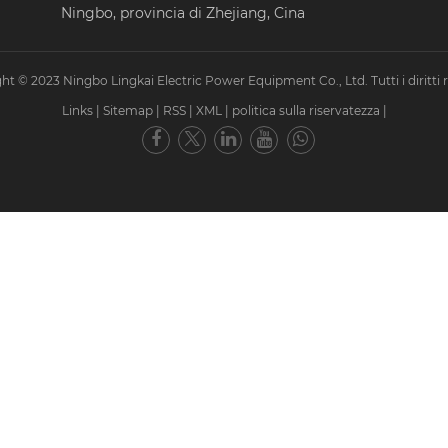
Ningbo, provincia di Zhejiang, Cina
ht © 2023 Ningbo Lingkai Electric Power Equipment Co., Ltd. Tutti i diritti ri
Links
|
Sitemap
|
RSS
|
XML
|
politica sulla riservatezza
|