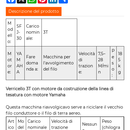
Descrizione del prodotto
M
SF
Carico
od
J-
nomin
3T
ell
30
ale:
o:
P
M
YA
Velocità
7,5–
18
Fare
Macchina per
e
ot
M
di
28
5
doma
l'avvolgimento
s
or
AH
trazion
M/mi
k
nda a:
del filo
o
e:
A
e:
n
g
:
Verricello 3T con motore da costruzione della linea di
tesatura con motore Yamaha
Questa macchina riavvolgicavo serve a riciclare il vecchio
filo conduttore o il filo di terra aereo.
Art
Mo
Carico
Velocità di
Peso
Nessun
ico
del
nominale
trazione
(chilogra