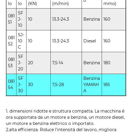
o
lo
lo
(KN)
(m/min)
mmo)
SF
081
J-
10
13.3-24.3
Benzina
160
51
10
SJ-
081
10
10
13.3-24.3
Diesel
160
52
C
SF
081
J-
20
7,5-14
Benzina
180
53
20
SF
Benzina
081
J-
30
7,5-28
YAMAH
185
54
30
A
1. dimensioni ridotte e struttura compatta. La macchina è
ora supportata da un motore a benzina, un motore diesel,
un motore a benzina elettrico o importato.
2.alta efficienza. Riduce l'intensità del lavoro, migliora