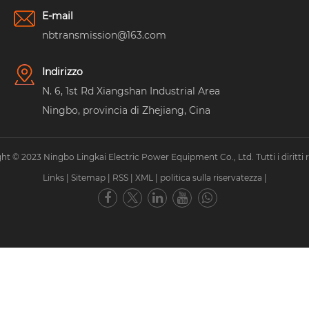
E-mail
nbtransmission@163.com
Indirizzo
N. 6, 1st Rd Xiangshan Industrial Area
Ningbo, provincia di Zhejiang, Cina
ht © 2023 Ningbo Lingkai Electric Power Equipment Co., Ltd. Tutti i diritti ri
Links
|
Sitemap
|
RSS
|
XML
|
politica sulla riservatezza
|