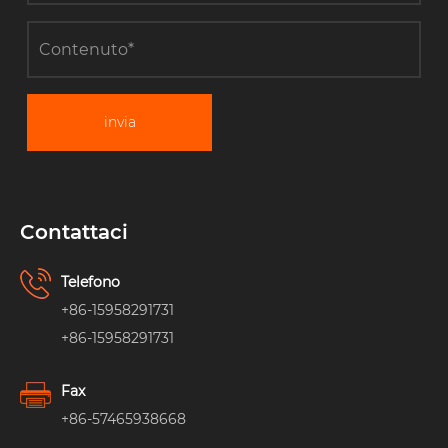
invia
Contattaci
Telefono
+86-15958291731
+86-15958291731
Fax
+86-57465938668