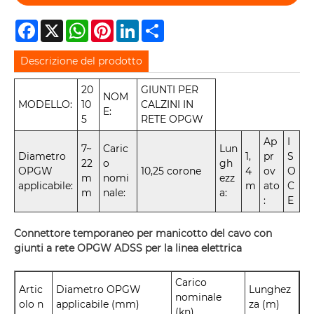
Facebook
X
WhatsApp
Pinterest
LinkedIn
Share
Descrizione del prodotto
20
GIUNTI PER
NOM
MODELLO:
10
CALZINI IN
E:
5
RETE OPGW
Ap
I
7~
Caric
Lun
Diametro
1,
pr
S
22
o
gh
OPGW
10,25 corone
4
ov
O
m
nomi
ezz
applicabile:
m
ato
C
m
nale:
a:
:
E
Connettore temporaneo per manicotto del cavo con
giunti a rete OPGW ADSS per la linea elettrica
Carico
Artic
Diametro OPGW
Lunghez
nominale
olo n
applicabile (mm)
za (m)
(kn)