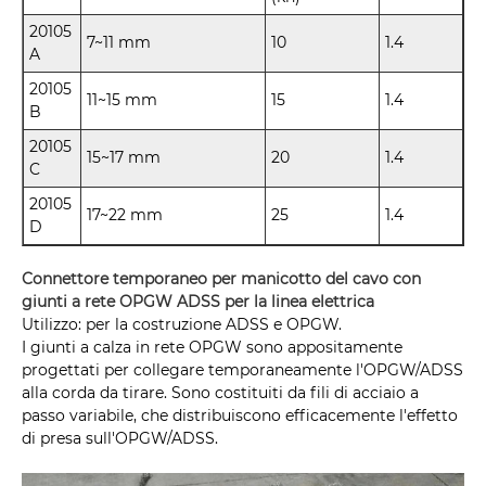
20105
7~11 mm
10
1.4
A
20105
11~15 mm
15
1.4
B
20105
15~17 mm
20
1.4
C
20105
17~22 mm
25
1.4
D
Connettore temporaneo per manicotto del cavo con
giunti a rete OPGW ADSS per la linea elettrica
Utilizzo: per la costruzione ADSS e OPGW.
I giunti a calza in rete OPGW sono appositamente
progettati per collegare temporaneamente l'OPGW/ADSS
alla corda da tirare. Sono costituiti da fili di acciaio a
passo variabile, che distribuiscono efficacemente l'effetto
di presa sull'OPGW/ADSS.