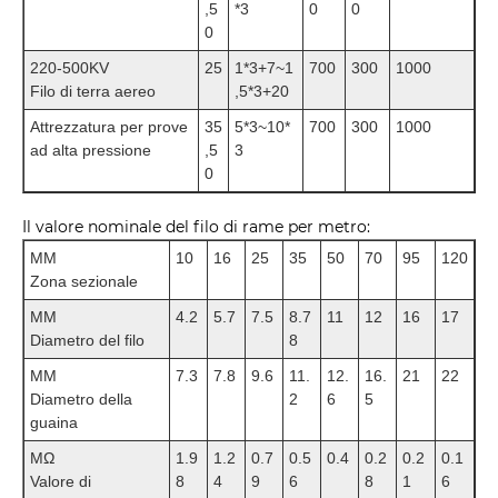
,5
*3
0
0
0
220-500KV
25
1*3+7~1
700
300
1000
Filo di terra aereo
,5*3+20
Attrezzatura per prove
35
5*3~10*
700
300
1000
ad alta pressione
,5
3
0
Il valore nominale del filo di rame per metro:
MM
10
16
25
35
50
70
95
120
Zona sezionale
MM
4.2
5.7
7.5
8.7
11
12
16
17
Diametro del filo
8
MM
7.3
7.8
9.6
11.
12.
16.
21
22
Diametro della
2
6
5
guaina
MΩ
1.9
1.2
0.7
0.5
0.4
0.2
0.2
0.1
Valore di
8
4
9
6
8
1
6