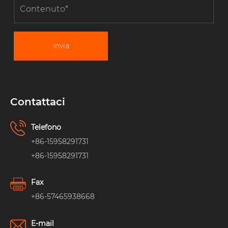
invia
Contattaci
Telefono
+86-15958291731
+86-15958291731
Fax
+86-57465938668
E-mail