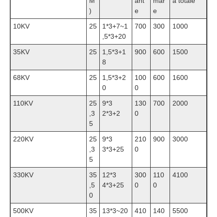
M
ant
mar
a totale
)
e
e
10KV
25
1*3+7~1
700
300
1000
,5*3+20
35KV
25
1,5*3+1
900
600
1500
8
68KV
25
1,5*3+2
100
600
1600
0
0
110KV
25
9*3
130
700
2000
,3
2*3+2
0
5
220KV
25
9*3
210
900
3000
,3
3*3+25
0
5
330KV
35
12*3
300
110
4100
,5
4*3+25
0
0
0
500KV
35
13*3~20
410
140
5500