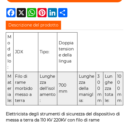
Facebook
X
WhatsApp
Pinterest
LinkedIn
Share
Descrizione del prodotto
M
o
Doppia
d
tension
JDX
Tipo:
el
e della
lo
lingua
:
M
Filo di
Lunghe
Lunghe
3
Lun
10
at
rame
zza
zza
0
ghe
0
700
er
morbido
dell'isol
della
0
zza
0
mm
ia
messo a
amento
manigl
m
tota
m
le:
terra
:
ia:
m
le:
m
Elettricista degli strumenti di sicurezza del dispositivo di
messa a terra da 110 KV 220KV con filo di rame