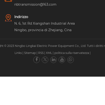
nbtransmission@163.com
Indirizzo
N. 6, 1st Rd Xiangshan Industrial Area
Ningbo, provincia di Zhejiang, Cina
ht © 2023 Ningbo Lingkai Electric Power Equipment Co., Ltd. Tutti i diritti ri
Links
|
Sitemap
|
RSS
|
XML
|
politica sulla riservatezza
|