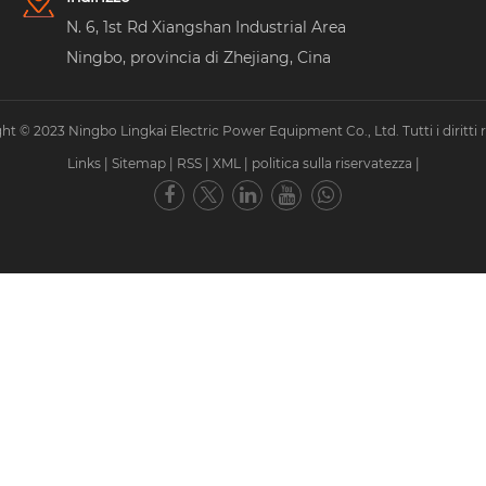
N. 6, 1st Rd Xiangshan Industrial Area
Ningbo, provincia di Zhejiang, Cina
ht © 2023 Ningbo Lingkai Electric Power Equipment Co., Ltd. Tutti i diritti ri
Links
|
Sitemap
|
RSS
|
XML
|
politica sulla riservatezza
|