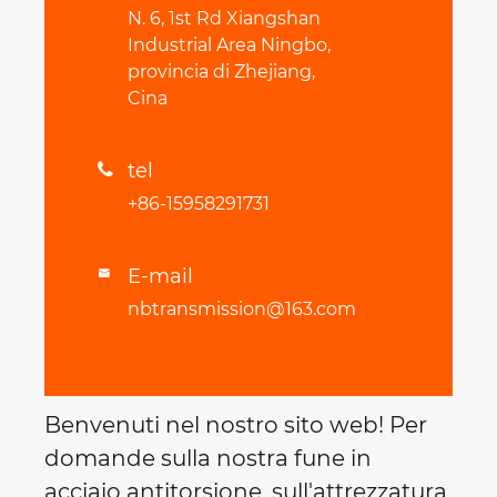
N. 6, 1st Rd Xiangshan
Industrial Area Ningbo,
provincia di Zhejiang,
Cina
tel

+86-15958291731
E-mail

nbtransmission@163.com
Benvenuti nel nostro sito web! Per
domande sulla nostra fune in
acciaio antitorsione, sull'attrezzatura