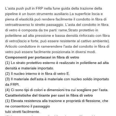
L'asta push pull in FRP nella fune guida della trazione della
pipeline è un buon strumento ausiliario.
La superficie liscia e
piena di elasticità può rendere facilmente il condotto in fibra di
vetro
attraverso lo stretto passaggio. L'asta del condotto in fibra
di vetro è composta da tre parti: rame,
Strato protettivo in
polietilene ad alta pressione e bassa densità rinforzato con fibra
di vetro
(liscio e forte, può essere resistente al cattivo ambiente).
Articolo conduttore in rame
rendere l'asta del condotto in fibra di
vetro può essere facilmente posizionata in diversi modi.
Componenti per portacavi in ​​fibra di vetro
(1) Lo strato protettivo esterno è realizzato in polietilene ad alta
densità e materiale importato.
(2) Il nucleo interno è in fibra di vetro E.
(3) Il materiale dell'asta è materiale con nucleo solido importato
da FRPI.
(4) Ci sono tipi di colori e dimensioni tra cui scegliere per l'asta.
Caratteristiche del tirante per cavi in ​​fibra di vetro
(1) Elevata resistenza alla trazione e proprietà di flessione, che
ne consentono il passaggio
tubi stretti facilmente.