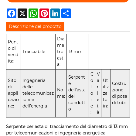
Facebook
X
WhatsApp
Pinterest
LinkedIn
Share
Descrizione del prodotto
Dia
Punt
me
o di
Tracciabile
tro
13 mm
vend
ast
ita:
a:
C
V
Serpent
Sito
Ingegneria
o
a
Ut
e
Costru
di
delle
l
r
iliz
No
dell'asta
zione
appli
telecomunicaz
o
i
za
me:
del
di posa
cazio
ioni e
r
e
to
condott
di tubi
ne:
dell'energia
e
t
in:
o
:
à
Serpente per asta di tracciamento del diametro di 13 mm
per telecomunicazioni e ingegneria energetica