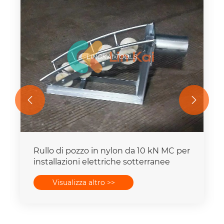


Rulli tiracavi in ​​linea retta con capacità
di 10 kN
Visualizza altro >>