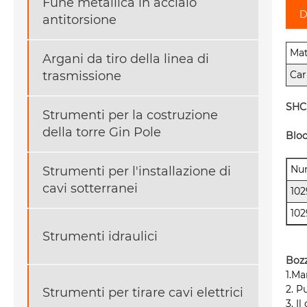
Fune metallica in acciaio
D
antitorsione
Mat
Argani da tiro della linea di
Car
trasmissione
SHCS
Strumenti per la costruzione
della torre Gin Pole
Bloc
Num
Strumenti per l'installazione di
cavi sotterranei
102
102
Strumenti idraulici
Bozz
1.M
2. P
Strumenti per tirare cavi elettrici
3. I