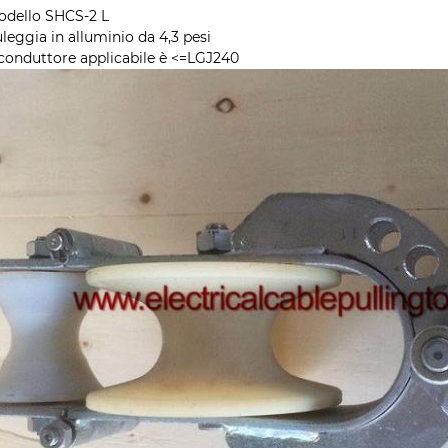
odello SHCS-2 L
uleggia in alluminio da 4,3 pesi
l conduttore applicabile è <=LGJ240