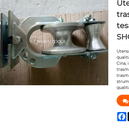
Ute
tra
tes
SH
Utensi
qualit
Cina, 
trasmi
trasmi
strume
qualit
F