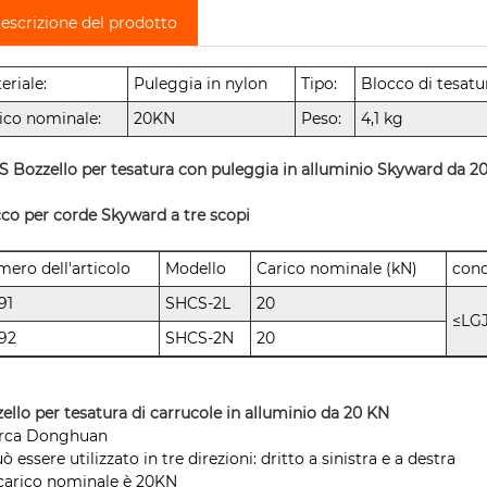
escrizione del prodotto
eriale:
Puleggia in nylon
Tipo:
Blocco di tesatu
ico nominale:
20KN
Peso:
4,1 kg
 Bozzello per tesatura con puleggia in alluminio Skyward da 20 
co per corde Skyward a tre scopi
ero dell'articolo
Modello
Carico nominale (kN)
cond
91
SHCS-2L
20
≤LG
92
SHCS-2N
20
ello per tesatura di carrucole in alluminio da 20 KN
arca Donghuan
uò essere utilizzato in tre direzioni: dritto a sinistra e a destra
l carico nominale è 20KN