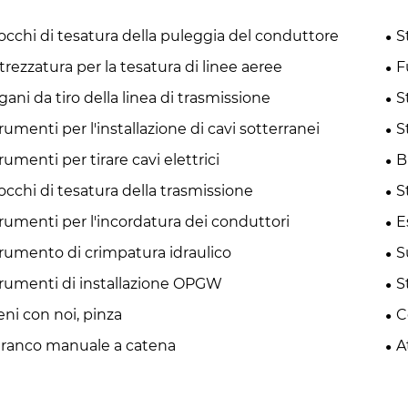
occhi di tesatura della puleggia del conduttore
S
trezzatura per la tesatura di linee aeree
F
gani da tiro della linea di trasmissione
S
rumenti per l'installazione di cavi sotterranei
S
rumenti per tirare cavi elettrici
B
occhi di tesatura della trasmissione
S
rumenti per l'incordatura dei conduttori
E
rumento di crimpatura idraulico
S
rumenti di installazione OPGW
S
eni con noi, pinza
C
ranco manuale a catena
A