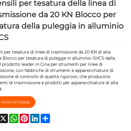
nsili per tesatura della linea di
smissione da 20 KN Blocco per
atura della puleggia in alluminio
CS
li per tesatura di linee di trasmissione da 20 KN di alta
à Blocco per tesatura di pulegge in alluminio SHCS dalla
il prodotto leader in Cina per strumenti per linee di
ssione, con fabbriche di strumenti e apparecchiature di
ssione di controllo di qualità rigoroso, che producono
nti di trasmissione e prodotti per apparecchiature di alta
à.
Invia richiesta
acebook
X
WhatsApp
Pinterest
LinkedIn
Share