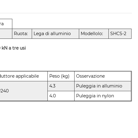
ra
Ruota:
Lega di alluminio
Modellolo:
SHCS-2
kN a tre usi
uttore applicabile
Peso (kg)
Osservazione
4.3
Puleggia in alluminio
J240
4.0
Puleggia in nylon