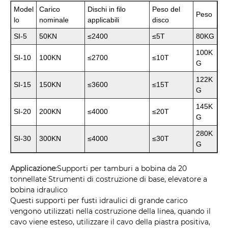
Model
Carico
Dischi in filo
Peso del
Peso
lo
nominale
applicabili
disco
SI-5
50KN
≤2400
≤5T
80KG
100K
SI-10
100KN
≤2700
≤10T
G
122K
SI-15
150KN
≤3600
≤15T
G
145K
SI-20
200KN
≤4000
≤20T
G
280K
SI-30
300KN
≤4000
≤30T
G
Applicazione
:
Supporti per tamburi a bobina da 20
tonnellate Strumenti di costruzione di base, elevatore a
bobina idraulico
Questi supporti per fusti idraulici di grande carico
vengono utilizzati nella costruzione della linea, quando il
cavo viene esteso, utilizzare il cavo della piastra positiva,