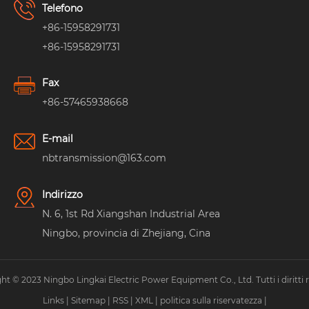
Telefono
+86-15958291731
+86-15958291731
Fax
+86-57465938668
E-mail
nbtransmission@163.com
Indirizzo
N. 6, 1st Rd Xiangshan Industrial Area
Ningbo, provincia di Zhejiang, Cina
ht © 2023 Ningbo Lingkai Electric Power Equipment Co., Ltd. Tutti i diritti ri
Links
|
Sitemap
|
RSS
|
XML
|
politica sulla riservatezza
|