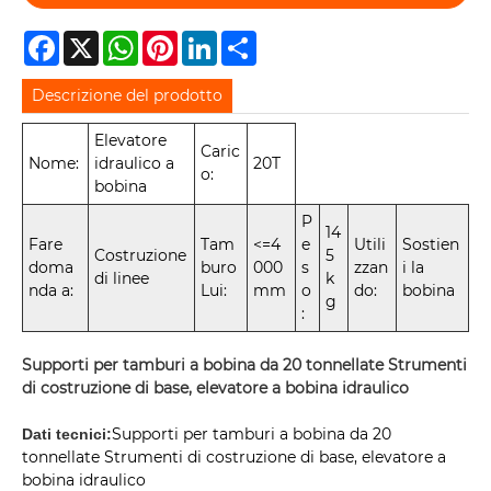
Facebook
X
WhatsApp
Pinterest
LinkedIn
Share
Descrizione del prodotto
Elevatore
Caric
Nome:
idraulico a
20T
o:
bobina
P
14
Fare
Tam
<=4
e
Utili
Sostien
Costruzione
5
doma
buro
000
s
zzan
i la
di linee
k
nda a:
Lui:
mm
o
do:
bobina
g
:
Supporti per tamburi a bobina da 20 tonnellate Strumenti
di costruzione di base, elevatore a bobina idraulico
Supporti per tamburi a bobina da 20
Dati tecnici:
tonnellate Strumenti di costruzione di base, elevatore a
bobina idraulico