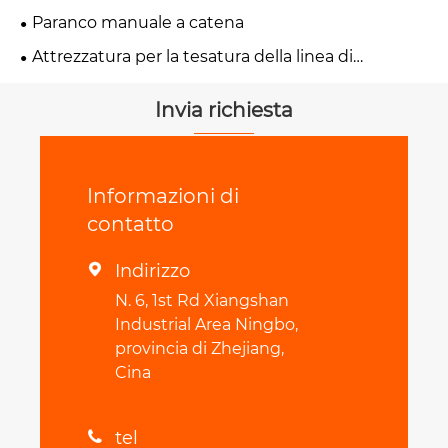
Paranco manuale a catena
Attrezzatura per la tesatura della linea di
trasmissione
Invia richiesta
Informazioni di
contatto
Indirizzo

N. 6, 1st Rd Xiangshan
Industrial Area Ningbo,
provincia di Zhejiang,
Cina
tel
