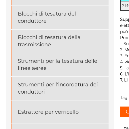
213
Blocchi di tesatura del
Supp
conduttore
elet
può 
Blocchi di tesatura della
Prod
1. S
trasmissione
2. 
3. E
Strumenti per la tesatura delle
4, v
linee aeree
5. l
6. L
7. L
Strumenti per l'incordatura dei
conduttori
Tag 
C
Estrattore per verricello