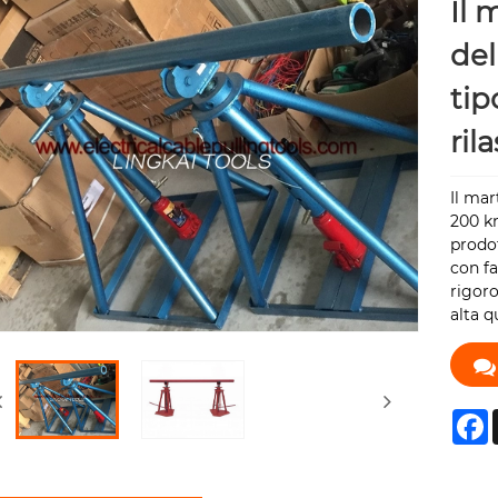
Il 
del
tip
ril
Il mar
200 kn
prodot
con fa
rigoro
alta q
F