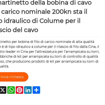
martinetto della bobina di cavo
 carico nominale 200kn sta il
o idraulico di Colume per il
ascio del cavo
tinetto per bobina di filo di carico nominale di alta qualità
 è di tipo idraulico a colume per il rilascio di filo dalla Cina, il
to leader in Cina per l'attrezzatura per l'arrampicata su torri,
bbriche di kit per arrampicata su torri di controllo di qualità
so, che producono prodotti di kit per arrampicata su torri di
ualità.
Invia richiesta
acebook
X
WhatsApp
Pinterest
LinkedIn
Share