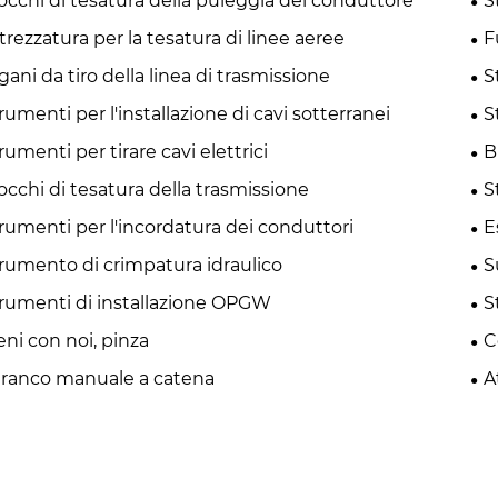
occhi di tesatura della puleggia del conduttore
S
trezzatura per la tesatura di linee aeree
F
gani da tiro della linea di trasmissione
S
rumenti per l'installazione di cavi sotterranei
S
rumenti per tirare cavi elettrici
B
occhi di tesatura della trasmissione
S
rumenti per l'incordatura dei conduttori
E
rumento di crimpatura idraulico
S
rumenti di installazione OPGW
S
eni con noi, pinza
C
ranco manuale a catena
A