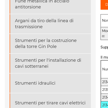
Fune metallica in acciaio
D
antitorsione
Argani da tiro della linea di
No
trasmissione
Mod
o:
Strumenti per la costruzione
della torre Gin Pole
Supp
Il m
Strumenti per l'installazione di
cavi sotterranei
Num
213
Strumenti idraulici
213
213
Strumenti per tirare cavi elettrici
213