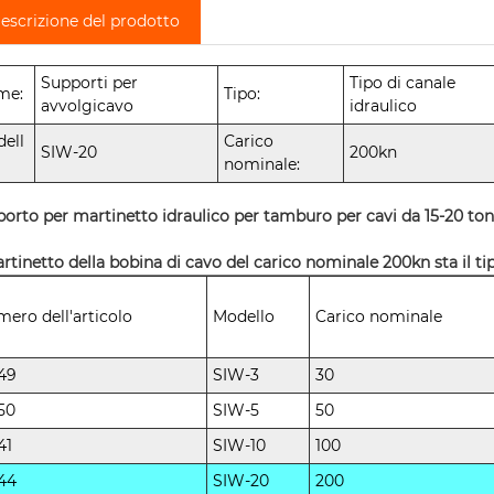
escrizione del prodotto
Supporti per
Tipo di canale
me:
Tipo:
avvolgicavo
idraulico
ell
Carico
SIW-20
200kn
nominale:
orto per martinetto idraulico per tamburo per cavi da 15-20 tonn
artinetto della bobina di cavo del carico nominale 200kn sta il tip
ero dell'articolo
Modello
Carico nominale
49
SIW-3
30
50
SIW-5
50
41
SIW-10
100
44
SIW-20
200