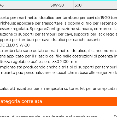
45
SIW-50
500
orto per martinetto idraulico per tamburo per cavi da 15-20 tonn
triche
Usi: applicare per trasportare la bobina di filo per l'estensi
essere regolata. Spiegare:Configurazione standard, compreso l'a
uzione di supporti per tamburi per cavi, supporti per jack regolab
upporti per tamburi per cavi idraulici per carichi pesanti
MODELLO SIW-20
ntrambi i lati sono dotati di martinetto idraulico, il carico nominal
iene applicato per il rilascio del filo nelle costruzioni di potenza in
'altezza regolabile può essere 1550-2100 mm
'impianto sta producendo anche altri tipi di supporti per tamburi
'impianto può personalizzare le specifiche in base alle esigenze dei
caldi: attrezzatura per arrampicata su torre, kit per arrampicata 
ategoria correlata