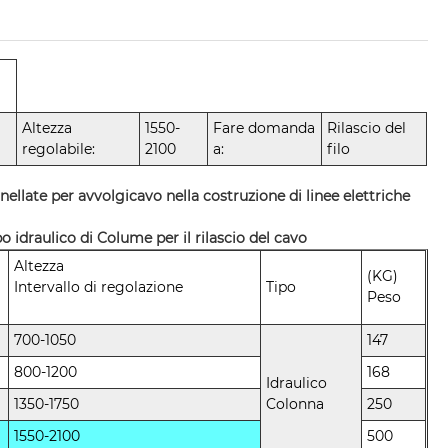
Altezza
1550-
Fare domanda
Rilascio del
regolabile:
2100
a:
filo
ellate per avvolgicavo nella costruzione di linee elettriche
o idraulico di Colume per il rilascio del cavo
Altezza
(KG)
Intervallo di regolazione
Tipo
Peso
700-1050
147
800-1200
168
Idraulico
1350-1750
Colonna
250
1550-2100
500