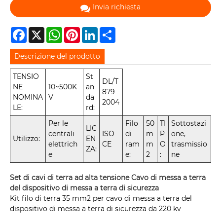
Invia richiesta
Facebook
X
WhatsApp
Pinterest
LinkedIn
Share
Descrizione del prodotto
TENSIO
St
DL/T
NE
10~500K
an
879-
NOMINA
V
da
2004
LE:
rd:
Per le
Filo
50
TI
Sottostazi
LIC
centrali
ISO
di
m
P
one,
Utilizzo:
EN
elettrich
CE
ram
m
O
trasmissio
ZA:
e
e:
2
:
ne
Set di cavi di terra ad alta tensione Cavo di messa a terra
del dispositivo di messa a terra di sicurezza
Kit filo di terra 35 mm2 per cavo di messa a terra del
dispositivo di messa a terra di sicurezza da 220 kv