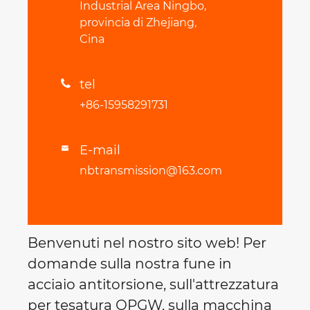
Industrial Area Ningbo,
provincia di Zhejiang,
Cina
tel

+86-15958291731
E-mail

nbtransmission@163.com
Benvenuti nel nostro sito web! Per
domande sulla nostra fune in
acciaio antitorsione, sull'attrezzatura
per tesatura OPGW, sulla macchina