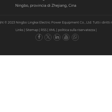
Ningbo, provincia di Zhejiang, Cina
ht © 2023 Ningbo Lingkai Electric Power Equipment Co., Ltd. Tutti i diritti ri
Links
|
Sitemap
|
RSS
|
XML
|
politica sulla riservatezza
|