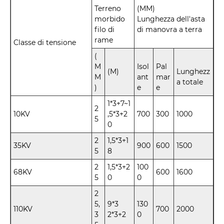
Terreno
(MM)
morbido
Lunghezza dell'asta
filo di
di manovra a terra
rame
Classe di tensione
(
M
Isol
Pal
(M)
Lunghezz
M
ant
mar
a totale
)
e
e
1*3+7~1
2
10KV
,5*3+2
700
300
1000
5
0
2
1,5*3+1
35KV
900
600
1500
5
8
2
1,5*3+2
100
68KV
600
1600
5
0
0
2
5,
9*3
130
110KV
700
2000
3
2*3+2
0