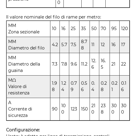
0
Il valore nominale del filo di rame per metro:
MM
10
16
25
35
50
70
95
120
Zona sezionale
MM
8.7
4.2
5.7
7.5
11
12
16
17
Diametro del filo
8
MM
12.
16.
Diametro della
7.3
7.8
9.6
11.2
21
22
6
5
guaina
MΩ
1.9
1.2
0.7
0.5
0.
0.2
0.2
0.1
Valore di
8
4
9
6
4
8
1
6
resistenza
A
10
21
23
30
30
Corrente di
90
123
150
0
0
8
0
0
sicurezza
Configurazione: