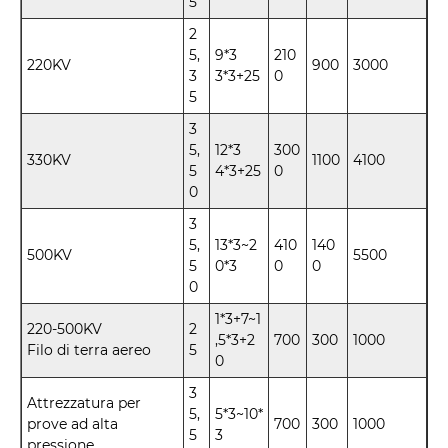
5
2
5,
9*3
210
220KV
900
3000
3
3*3+25
0
5
3
5,
12*3
300
330KV
1100
4100
5
4*3+25
0
0
3
5,
13*3~2
410
140
500KV
5500
5
0*3
0
0
0
1*3+7~1
220-500KV
2
,5*3+2
700
300
1000
Filo di terra aereo
5
0
3
Attrezzatura per
5,
5*3~10*
prove ad alta
700
300
1000
5
3
pressione