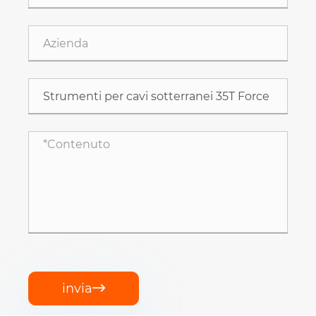
invia
