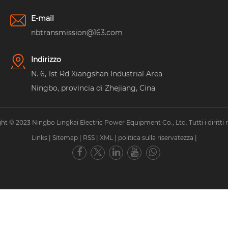
E-mail
nbtransmission@163.com
Indirizzo
N. 6, 1st Rd Xiangshan Industrial Area
Ningbo, provincia di Zhejiang, Cina
ht © 2023 Ningbo Lingkai Electric Power Equipment Co., Ltd. Tutti i diritti ri
Links
|
Sitemap
|
RSS
|
XML
|
politica sulla riservatezza
|