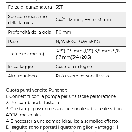
Forza di punzonatura
35T
Spessore massimo
Cu/Al, 12 mm, Ferro 10 mm
della lamiera
Profondità della gola
110 mm
Peso
N, W35KG G.W 36KG
3/8"(10,5 mm),1/2"(13,8 mm) 5/8"
Trafile (diametro)
(17 mm)3/4"(20,5)
Imballaggio
Custodia in legno
Altri muoiono
Può essere personalizzato.
Quota punti vendita Puncher:
1. Connettiti con la pompa per una facile perforazione
2. Per cambiare la fustella
3. Gli stampi possono essere personalizzati e realizzati in
40CR (materiale)
4. È necessaria una pompa idraulica a semplice effetto.
Di seguito sono riportati i quattro migliori vantaggi: il