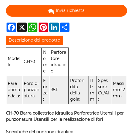
Invia richiesta
Facebook
X
WhatsApp
Pinterest
LinkedIn
Share
Descrizione del prodotto
N
Perfora
Model
o
tore
CH70
lo:
m
idraulic
e:
o
F
Profon
11
Spes
Fare
Foro di
Massi
or
dità
0
sore
doma
punzon
35T
mo 12
za
della
m
Cu/Al
nda a:
atura
mm
:
gola:
m
:
CH-70 Barra collettrice idraulica Perforatrice Utensili per
punzonatura Utensili per la realizzazione di fori
Specifiche del punzone idraulico