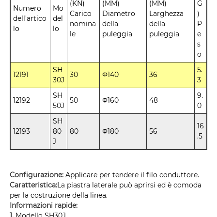
(KN)
(MM)
(MM)
G
Numero
Mo
Carico
Diametro
Larghezza
)
dell'artico
del
nomina
della
della
P
lo
lo
le
puleggia
puleggia
e
s
o
SH
5.
12191
30
Φ140
36
30J
3
SH
9.
12192
50
Φ160
48
50J
0
SH
16
12193
80
80
Φ180
56
.5
J
Configurazione:
Applicare per tendere il filo conduttore.
Caratteristica:
La piastra laterale può aprirsi ed è comoda
per la costruzione della linea.
Informazioni rapide:
1.
Modello SH30J