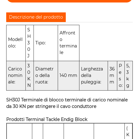
Descrizione del prodotto
S
Affront
H
Modell
o
3
Tipo:
olo:
termina
0
le
J
3
P
5,
Carico
Diametr
Larghezza
36
0
e
3
nomin
o della
140 mm
della
m
K
s
k
ale:
ruota:
puleggia:
m
N
o:
g
SH30J Terminale di blocco terminale di carico nominale
da 30 KN per stringere il cavo conduttore
Prodotti Terminal Tackle Endig Block
(
K