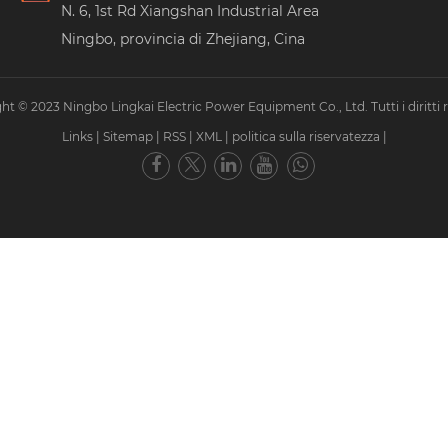
N. 6, 1st Rd Xiangshan Industrial Area
Ningbo, provincia di Zhejiang, Cina
ht © 2023 Ningbo Lingkai Electric Power Equipment Co., Ltd. Tutti i diritti ri
Links
|
Sitemap
|
RSS
|
XML
|
politica sulla riservatezza
|