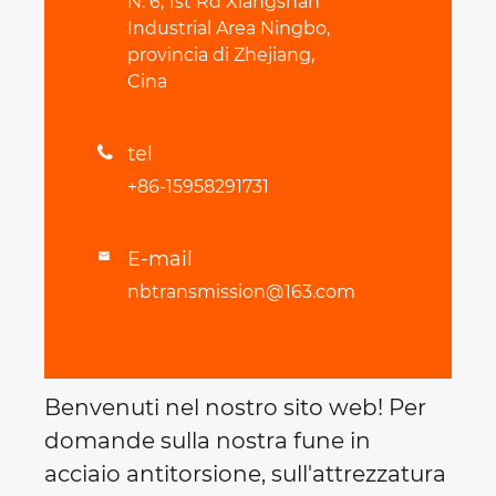
N. 6, 1st Rd Xiangshan
Industrial Area Ningbo,
provincia di Zhejiang,
Cina
tel

+86-15958291731
E-mail

nbtransmission@163.com
Benvenuti nel nostro sito web! Per
domande sulla nostra fune in
acciaio antitorsione, sull'attrezzatura