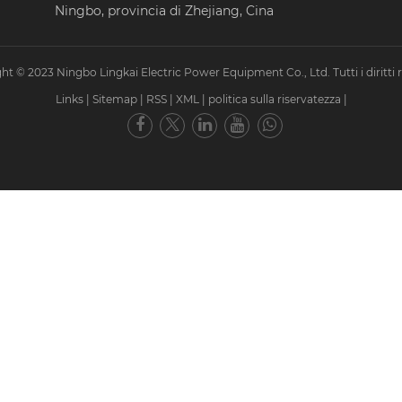
Ningbo, provincia di Zhejiang, Cina
ht © 2023 Ningbo Lingkai Electric Power Equipment Co., Ltd. Tutti i diritti ri
Links
|
Sitemap
|
RSS
|
XML
|
politica sulla riservatezza
|