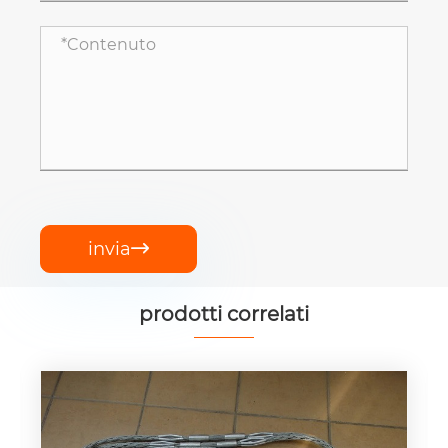
invia

prodotti correlati