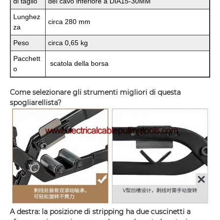
di taglio
del cavo inferiore a DIA15-30MM
Lunghez
circa 280 mm
za
Peso
circa 0,65 kg
Pacchett
scatola della borsa
o
Come selezionare gli strumenti migliori di questa
spogliarellista?
A destra: la posizione di stripping ha due cuscinetti a