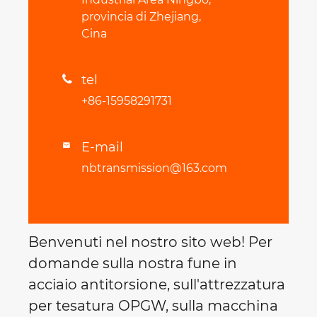
provincia di Zhejiang,
Cina
tel

+86-15958291731
E-mail

nbtransmission@163.com
Benvenuti nel nostro sito web! Per
domande sulla nostra fune in
acciaio antitorsione, sull'attrezzatura
per tesatura OPGW, sulla macchina