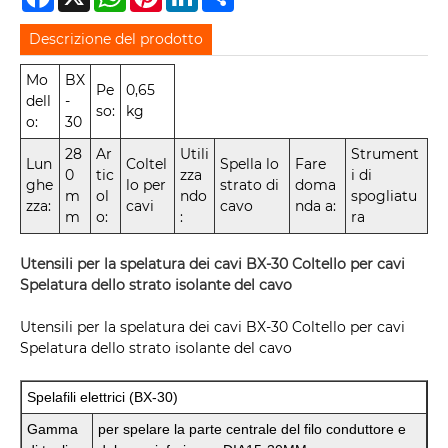
Descrizione del prodotto
Mo
BX
Pe
0,65
dell
-
so:
kg
o:
30
28
Ar
Utili
Strument
Lun
Coltel
Spella lo
Fare
0
tic
zza
i di
ghe
lo per
strato di
doma
m
ol
ndo
spogliatu
zza:
cavi
cavo
nda a:
m
o:
:
ra
Utensili per la spelatura dei cavi BX-30 Coltello per cavi
Spelatura dello strato isolante del cavo
Utensili per la spelatura dei cavi BX-30 Coltello per cavi
Spelatura dello strato isolante del cavo
Spelafili elettrici (BX-30)
Gamma
per spelare la parte centrale del filo conduttore e