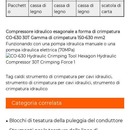
Pacchett
cassa di
cassa di
cassa di
scatola di
o
legno
legno
legno
carta
Compressore idraulico esagonale a forma di crimpatura
CO-630 30T Gamma di crimpatura 150-630 mm2
Funzionando con una pompa idraulica manuale o una
pompa idraulica elettrica (70MPa)
Tag caldi: strumento di crimpatura per cavi idraulici,
strumento di crimpatura per cavi idraulici, strumento di
crimpatura idraulico
Categoria correlata
Blocchi di tesatura della puleggia del conduttore