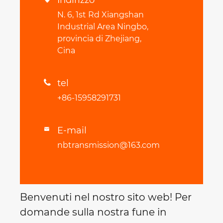
Indirizzo
N. 6, 1st Rd Xiangshan
Industrial Area Ningbo,
provincia di Zhejiang,
Cina
tel

+86-15958291731
E-mail

nbtransmission@163.com
Benvenuti nel nostro sito web! Per
domande sulla nostra fune in