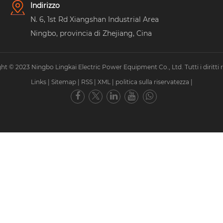
Indirizzo
N. 6, 1st Rd Xiangshan Industrial Area
Ningbo, provincia di Zhejiang, Cina
ht © 2023 Ningbo Lingkai Electric Power Equipment Co., Ltd. Tutti i diritti ri
Links
|
Sitemap
|
RSS
|
XML
|
politica sulla riservatezza
|