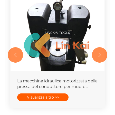


La macchina idraulica motorizzata della
pressa del conduttore per muore
mette la capacità della forza 16-
Visualizza altro >>
400mm2 degli insiemi 25T-300T