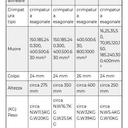
allineare
Crimpat
crimpatur
crimpatur
crimpatur
crimpatur
ura
a
a
a
a
tipo
esagonale
esagonale
esagonale
esagonale
16,25,35,5
0,
150.185.24
150.185.24
400.500.6
70,95,120,1
0.300,
0.300,
30,
Muore
50,
400.500.6
400.500.6
800.1000
185.240.30
30 mm²
30 mm²
mm²
0.400mm
²
Colpo
24 mm
24 mm
26 mm
24 mm
circa 275
circa 350
circa 400
circa 250
Altezza
mm
mm
mm
mm
circa
circa
N.W16.7K
circa
circa
(KG)
N.W11.5KG
G
N.W32KG
N.W5.4KG
Peso
G.W20KG
G.W25.5K
G.W39KG
G.W10KG
G