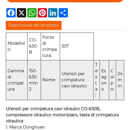
Facebook
X
WhatsApp
Pinterest
LinkedIn
Share
Descrizione del prodotto
Forza
CO-
Modellol
di
630
30T
o:
crimpa
B
tura:
T
Gamma
150-
e
Es
C
Utensili per
24
di
630
s
ag
ol
Nome:
crimpatura
m
crimpat
mm
t
on
p
cavi idraulici
m
ura:
2
a
o
o:
:
Utensili per crimpatura cavi idraulici CO-630B,
compressore idraulico motorizzato, testa di crimpatura
idraulica
1. Marca Donghuan