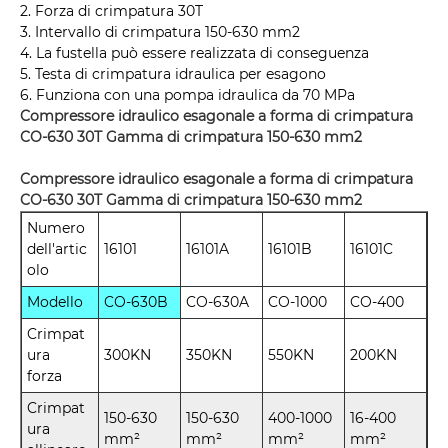
2. Forza di crimpatura 30T
3. Intervallo di crimpatura 150-630 mm2
4. La fustella può essere realizzata di conseguenza
5. Testa di crimpatura idraulica per esagono
6. Funziona con una pompa idraulica da 70 MPa
Compressore idraulico esagonale a forma di crimpatura
CO-630 30T Gamma di crimpatura 150-630 mm2
Compressore idraulico esagonale a forma di crimpatura
CO-630 30T Gamma di crimpatura 150-630 mm2
Numero
dell'artic
16101
16101A
16101B
16101C
olo
Modello
CO-630B
CO-630A
CO-1000
CO-400
Crimpat
ura
300KN
350KN
550KN
200KN
forza
Crimpat
150-630
150-630
400-1000
16-400
ura
mm²
mm²
mm²
mm²