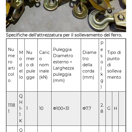
Specifiche dell'attrezzatura per il sollevamento del ferro.
P
Nu
Puleggia
e
M
Nu
Caric
Diame
Tipo di
me
Diametro
s
o
mer
o
tro
punto
ro
esterno ×
o
d
o di
nom
della
di
arti
Larghezza
(
el
pule
inale
corda
solleva
col
puleggia
k
lo
gge
(kN)
(mm)
mento
o
(mm)
g
)
Q
H
1118
2.
1-
1
10
Φ100×31
Φ7.7
G
H
1
8
1
K
Q