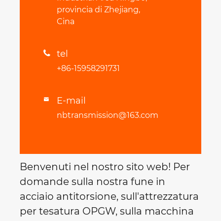
provincia di Zhejiang,
Cina
tel

+86-15958291731
E-mail

nbtransmission@163.com
Benvenuti nel nostro sito web! Per
domande sulla nostra fune in
acciaio antitorsione, sull'attrezzatura
per tesatura OPGW, sulla macchina