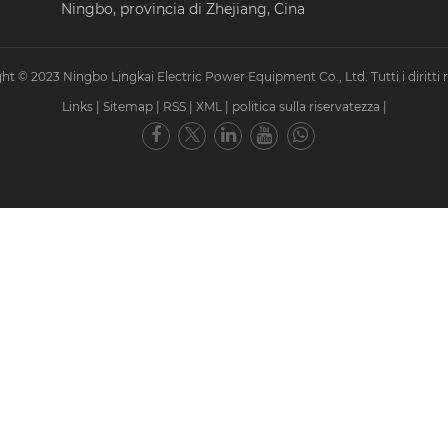
Ningbo, provincia di Zhejiang, Cina
ht © 2023 Ningbo Lingkai Electric Power Equipment Co., Ltd. Tutti i diritti ri
Links
|
Sitemap
|
RSS
|
XML
|
politica sulla riservatezza
|