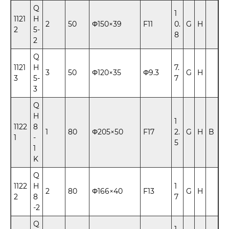
Q
1
1121
H
2
50
Φ150×39
F11
0.
G
H
2
5-
8
2
Q
1121
H
7.
3
50
Φ120×35
Φ9.3
G
H
3
5-
7
3
Q
H
1
1122
8
1
80
Φ205×50
F17
2.
G
H
B
1
-
5
1
K
Q
1122
H
1
2
80
Φ166×40
F13
G
H
2
8
7
-2
Q
1