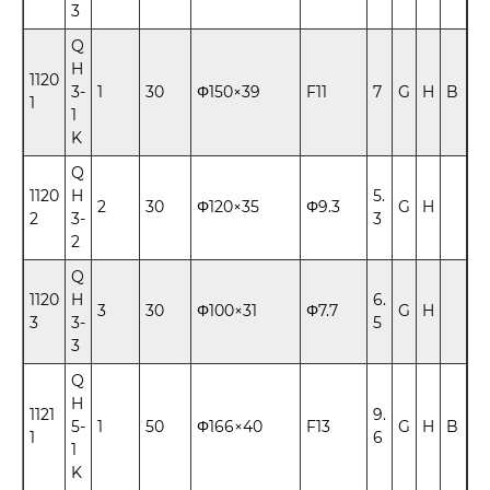
3
Q
H
1120
3-
1
30
Φ150×39
F11
7
G
H
B
1
1
K
Q
1120
H
5.
2
30
Φ120×35
Φ9.3
G
H
2
3-
3
2
Q
1120
H
6.
3
30
Φ100×31
Φ7.7
G
H
3
3-
5
3
Q
H
1121
9.
5-
1
50
Φ166×40
F13
G
H
B
1
6
1
K