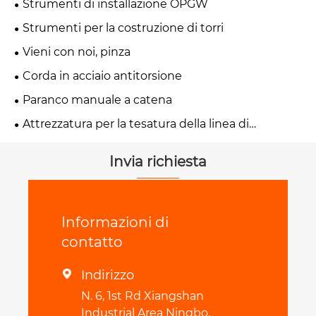
Strumenti di installazione OPGW
Strumenti per la costruzione di torri
Vieni con noi, pinza
Corda in acciaio antitorsione
Paranco manuale a catena
Attrezzatura per la tesatura della linea di
trasmissione
Invia richiesta
Informazioni di
contatto
Indirizzo

N. 6, 1st Rd Xiangshan
Industrial Area Ningbo,