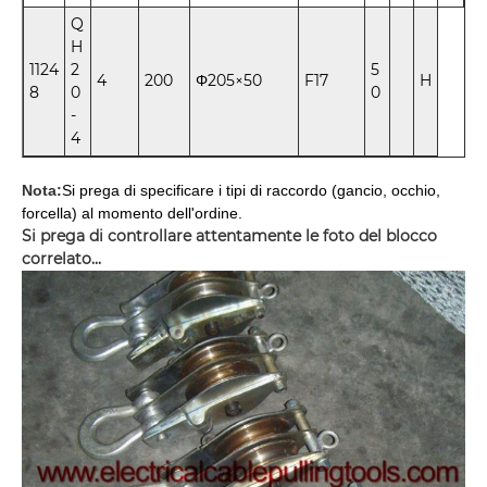
Q
H
1124
2
5
4
200
Φ205×50
F17
H
8
0
0
-
4
Nota:
Si prega di specificare i tipi di raccordo (gancio, occhio,
forcella) al momento dell'ordine.
Si prega di controllare attentamente le foto del blocco
correlato...