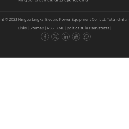
Ningbo, provincia di Zhejiang, Cina
ht © 2023 Ningbo Lingkai Electric Power Equipment Co., Ltd. Tutti i diritti ri
Links
|
Sitemap
|
RSS
|
XML
|
politica sulla riservatezza
|