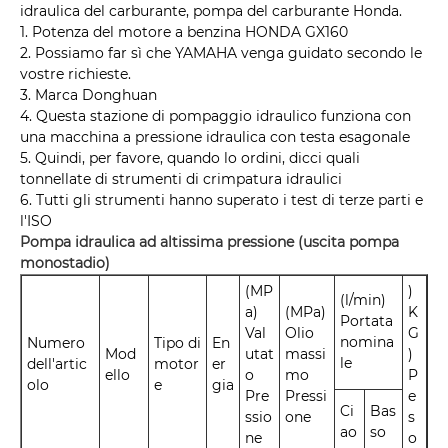
idraulica del carburante, pompa del carburante Honda.
1. Potenza del motore a benzina HONDA GX160
2. Possiamo far sì che YAMAHA venga guidato secondo le
vostre richieste.
3. Marca Donghuan
4. Questa stazione di pompaggio idraulico funziona con
una macchina a pressione idraulica con testa esagonale
5. Quindi, per favore, quando lo ordini, dicci quali
tonnellate di strumenti di crimpatura idraulici
6. Tutti gli strumenti hanno superato i test di terze parti e
l'ISO
Pompa idraulica ad altissima pressione (uscita pompa
monostadio)
(MP
)
(l/min)
a)
(MPa)
K
Portata
Val
Olio
G
nomina
Numero
Tipo di
En
Mod
utat
massi
)
le
dell'artic
motor
er
ello
o
mo
P
olo
e
gia
Pre
Pressi
e
Ci
Bas
ssio
one
s
ao
so
ne
o