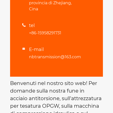
provincia di Zhejiang,
Cina
tel

+86-15958291731
E-mail

nbtransmission@163.com
Benvenuti nel nostro sito web! Per
domande sulla nostra fune in
acciaio antitorsione, sull'attrezzatura
per tesatura OPGW, sulla macchina