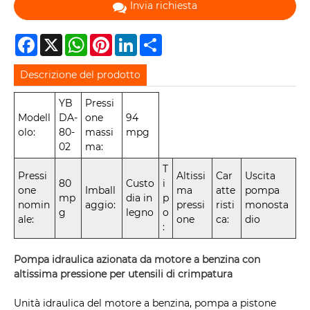
Invia richiesta
Facebook
X
WhatsApp
Pinterest
LinkedIn
Share
Descrizione del prodotto
YB
Pressi
Modell
DA-
one
94
olo:
80-
massi
mpg
02
ma:
T
Pressi
Altissi
Car
Uscita
80
Custo
i
one
Imball
ma
atte
pompa
mp
dia in
p
nomin
aggio:
pressi
risti
monosta
g
legno
o
ale:
one
ca:
dio
:
Pompa idraulica azionata da motore a benzina con
altissima pressione per utensili di crimpatura
Unità idraulica del motore a benzina, pompa a pistone