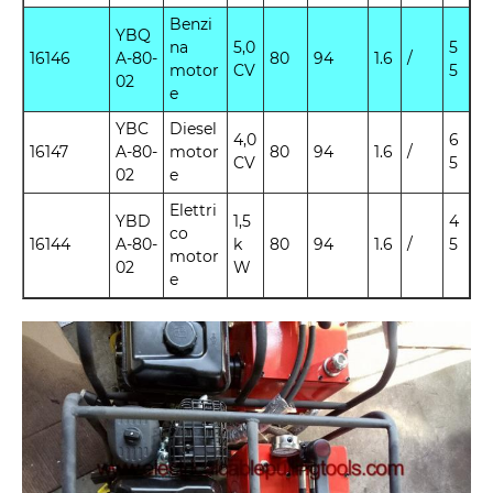
Benzi
YBQ
na
5,0
5
16146
A-80-
80
94
1.6
/
motor
CV
5
02
e
YBC
Diesel
4,0
6
16147
A-80-
motor
80
94
1.6
/
CV
5
02
e
Elettri
YBD
1,5
4
co
16144
A-80-
k
80
94
1.6
/
5
motor
02
W
e