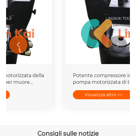


Potente compressore idraulico con
pompa motorizzata di tesatura della
linea di trasmissione
Visualizza altro >>
Consigli sulle notizie