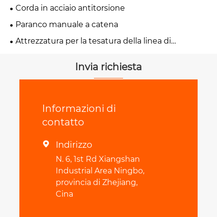
Corda in acciaio antitorsione
Paranco manuale a catena
Attrezzatura per la tesatura della linea di
trasmissione
Invia richiesta
Informazioni di
contatto
Indirizzo

N. 6, 1st Rd Xiangshan
Industrial Area Ningbo,
provincia di Zhejiang,
Cina