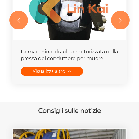


La macchina idraulica motorizzata della
pressa del conduttore per muore
mette la capacità della forza 16-
Visualizza altro >>
400mm2 degli insiemi 25T-300T
Consigli sulle notizie