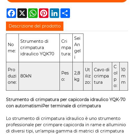
Facebook
X
WhatsApp
Pinterest
LinkedIn
Share
Descrizione del prodotto
Sei
Strumento di
Cri
No
An
crimpatura
mpa
me:
gel
idraulico YQK70
tura:
i
C
Pro
Ut
Cavo di
10
Pes
2,8
ol
duzi
80kN
iliz
crimpa
m
o:
kg
p
one:
zo:
tura
m
o:
Strumento di crimpatura per capicorda idraulico YQK-70
con automatismi
Per terminale di crimpatura
Lo strumento di crimpatura idraulico è uno strumento
professionale per crimpare capicorda in rame e alluminio
di diversi tipi, un'ampia gamma di matrici di crimpatura