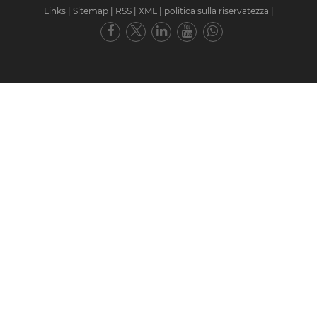
Links
|
Sitemap
|
RSS
|
XML
|
politica sulla riservatezza
|