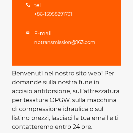
tel

+86-15958291731
E-mail

nbtransmission@163.com
Benvenuti nel nostro sito web! Per
domande sulla nostra fune in
acciaio antitorsione, sull'attrezzatura
per tesatura OPGW, sulla macchina
di compressione idraulica o sul
listino prezzi, lasciaci la tua email e ti
contatteremo entro 24 ore.