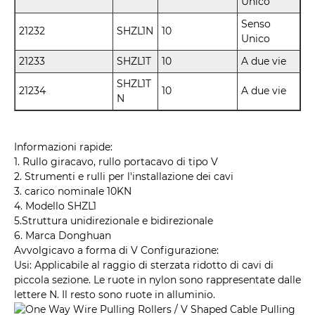
Unico
Senso
21232
SHZL1N
10
Unico
21233
SHZL1T
10
A due vie
SHZL1T
21234
10
A due vie
N
Informazioni rapide:
1. Rullo giracavo, rullo portacavo di tipo V
2. Strumenti e rulli per l'installazione dei cavi
3. carico nominale 10KN
4. Modello SHZL1
5.Struttura unidirezionale e bidirezionale
6. Marca Donghuan
Avvolgicavo a forma di V Configurazione:
Usi: Applicabile al raggio di sterzata ridotto di cavi di
piccola sezione. Le ruote in nylon sono rappresentate dalle
lettere N. Il resto sono ruote in alluminio.