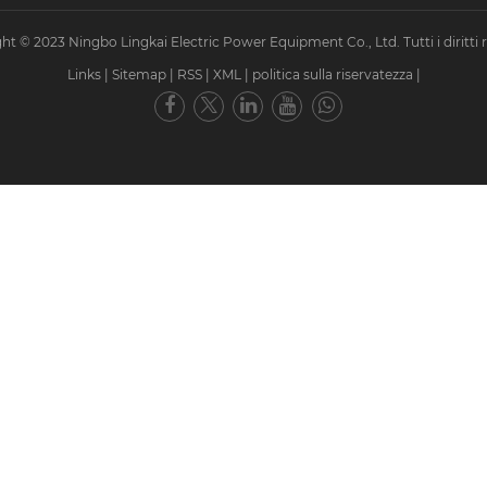
ht © 2023 Ningbo Lingkai Electric Power Equipment Co., Ltd. Tutti i diritti ri
Links
|
Sitemap
|
RSS
|
XML
|
politica sulla riservatezza
|