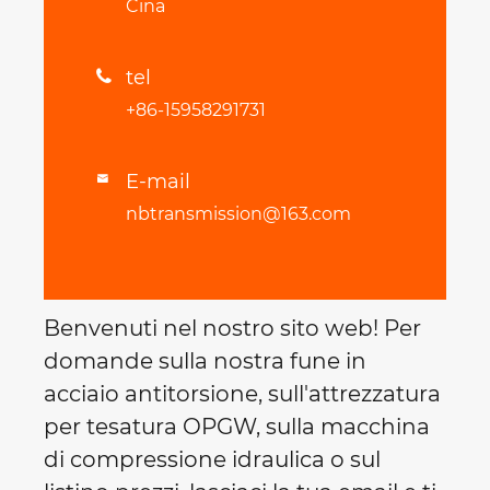
Cina
tel

+86-15958291731
E-mail

nbtransmission@163.com
Benvenuti nel nostro sito web! Per
domande sulla nostra fune in
acciaio antitorsione, sull'attrezzatura
per tesatura OPGW, sulla macchina
di compressione idraulica o sul