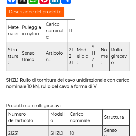
Descrizione del prodotto
Carico
Mate
Puleggia
nominal
1T
riale:
in nylon
e:
S
Stru
21
Mod
No
Rullo
Senso
Articolo
H
ttura
2
ellolo
me
giracav
Unico
n.:
ZL
:
31
:
:
o
1
SHZL1 Rullo di tornitura del cavo unidirezionale con carico
nominale 10 kN, rullo del cavo a forma di V
Prodotti con rulli giracavi
Numero
Modell
Carico
Struttura
dell'articolo
o
nominale
Senso
21231
SHZL1
10