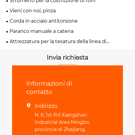
Strumenti per la costruzione di torri
Vieni con noi, pinza
Corda in acciaio antitorsione
Paranco manuale a catena
Attrezzatura per la tesatura della linea di
trasmissione
Invia richiesta
Informazioni di
contatto
Indirizzo

N. 6, 1st Rd Xiangshan
Industrial Area Ningbo,
provincia di Zhejiang,