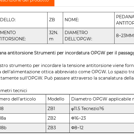
PEDAN
DELLO:
ZB
NOME:
ANTITO
MENTO
32N.
DIAMETRO
8~23MM
TITORSIONE:
m
DELL'OPGW:
na antitorsione Strumenti per incordatura OPGW per il passa
ostro strumento per incordare la tensione antitorsione viene forni
a dell'alimentazione ottica abbreviato come OPGW. Lo spazio tra
ttamente sull'OPGW. Può passare attraverso la scanalatura del
metri tecnici
ero dell'articolo
Modello
Diametro OPGW applicabile
18
ZB1
φ11.5 Tecnezio?6
18a
ZB2
Φ16~23
18b
ZB3
Φ8~12