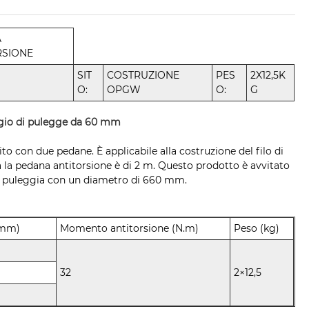
A
RSIONE
SIT
COSTRUZIONE
PES
2X12,5K
O:
OPGW
O:
G
ggio di pulegge da 60 mm
to con due pedane. È applicabile alla costruzione del filo di
 la pedana antitorsione è di 2 m. Questo prodotto è avvitato
la puleggia con un diametro di 660 mm.
 mm)
Momento antitorsione (N.m)
Peso (kg)
32
2×12,5