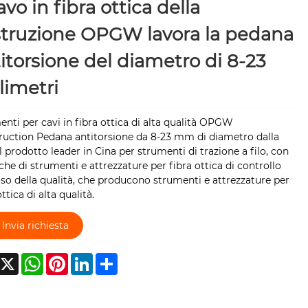
cavo in fibra ottica della
truzione OPGW lavora la pedana
itorsione del diametro di 8-23
limetri
nti per cavi in ​​fibra ottica di alta qualità OPGW
ruction Pedana antitorsione da 8-23 mm di diametro dalla
il prodotto leader in Cina per strumenti di trazione a filo, con
che di strumenti e attrezzature per fibra ottica di controllo
so della qualità, che producono strumenti e attrezzature per
ottica di alta qualità.
Invia richiesta
acebook
X
WhatsApp
Pinterest
LinkedIn
Share