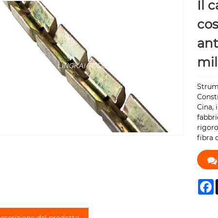
Il 
cos
ant
mil
Strume
Const
Cina, 
fabbri
rigoro
fibra 
F
escrizione del prodotto