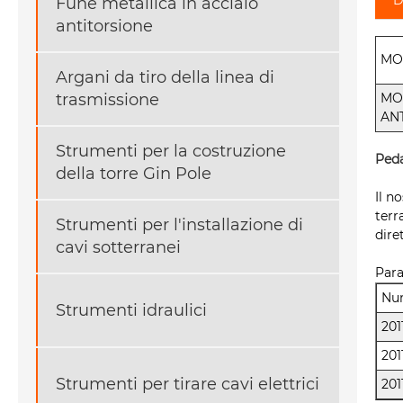
Fune metallica in acciaio
antitorsione
MO
Argani da tiro della linea di
MO
trasmissione
AN
Strumenti per la costruzione
Peda
della torre Gin Pole
Il n
terr
Strumenti per l'installazione di
dire
cavi sotterranei
Para
Num
Strumenti idraulici
201
201
Strumenti per tirare cavi elettrici
201