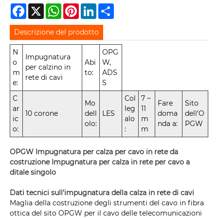
Facebook
X
WhatsApp
Pinterest
LinkedIn
Share
Descrizione del prodotto
N
OPG
Impugnatura
o
Abi
W,
per calzino in
m
to:
ADS
rete di cavi
e:
S
C
Col
7 ~
Mo
Fare
Sito
ar
leg
11
10 corone
dell
LES
doma
dell'O
ic
alo
m
olo:
nda a:
PGW
o:
:
m
OPGW Impugnatura per calza per cavo in rete da
costruzione Impugnatura per calza in rete per cavo a
ditale singolo
Dati tecnici sull'impugnatura della calza in rete di cavi
Maglia della costruzione degli strumenti del cavo in fibra
ottica del sito OPGW per il cavo delle telecomunicazioni