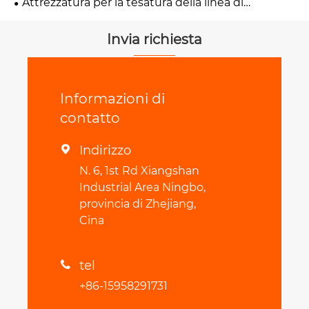
Attrezzatura per la tesatura della linea di
trasmissione
Invia richiesta
Informazioni di
contatto
Indirizzo

N. 6, 1st Rd Xiangshan
Industrial Area Ningbo,
provincia di Zhejiang,
Cina
tel

+86-15958291731