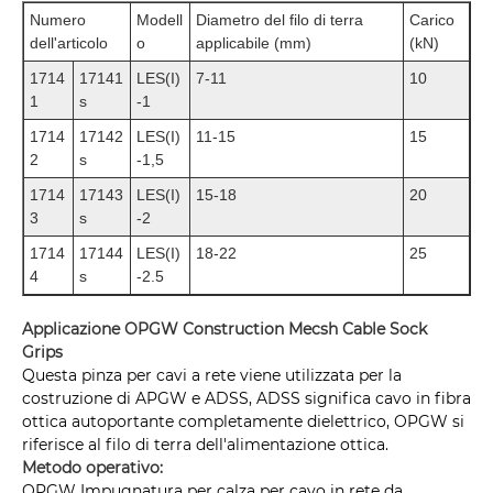
Numero
Modell
Diametro del filo di terra
Carico
dell'articolo
o
applicabile (mm)
(kN)
1714
17141
LES(I)
7-11
10
1
s
-1
1714
17142
LES(I)
11-15
15
2
s
-1,5
1714
17143
LES(I)
15-18
20
3
s
-2
1714
17144
LES(I)
18-22
25
4
s
-2.5
Applicazione OPGW Construction Mecsh Cable Sock
Grips
Questa pinza per cavi a rete viene utilizzata per la
costruzione di APGW e ADSS, ADSS significa cavo in fibra
ottica autoportante completamente dielettrico, OPGW si
riferisce al filo di terra dell'alimentazione ottica.
Metodo operativo:
OPGW Impugnatura per calza per cavo in rete da