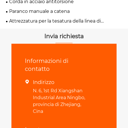
Corda in acciaio antitorsione
Paranco manuale a catena
Attrezzatura per la tesatura della linea di
trasmissione
Invia richiesta
Informazioni di
contatto
Indirizzo

N. 6, 1st Rd Xiangshan
Industrial Area Ningbo,
provincia di Zhejiang,
Cina