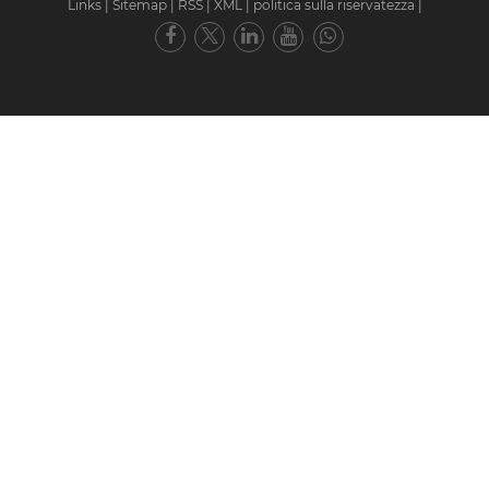
Links
|
Sitemap
|
RSS
|
XML
|
politica sulla riservatezza
|