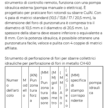
strumento di controllo remoto, funziona con una pompa
idraulica esterna (pompa manuale o elettrica). È
progettato per praticare fori rotondi su sbarre Cu/Al. Con
4 paia di matrici standard (10,5 / 13,8 / 17 / 20,5 mm), la
dimensione del foro di punzonatura è compresa tra il
diametro di 10,5 mm e il diametro di 20,5 mm. Lo
spessore della sbarra deve essere inferiore o equivalente a
8 mm. Con la potenza idraulica, è possibile ottenere una
punzonatura facile, veloce e pulita con 4 coppie di matrici
affilate.
Strumento di perforazione di fori per sbarre collettrici
idrauliche per perforazione di fori in metallo CH-60
(
(MM
(M
(
(KN)
K
(MM)
)
M)
M
Numer
M
Pun
G
specifica
Pun
gol
M
pompa
o
od
zona
)
di
zona
a
)
idrauli
dell'arti
ell
tura
P
stampo
tura
dia
A
ca
colo
o
forz
e
corrispo
spes
me
lt
a
s
ndente
sore
tro
o
o