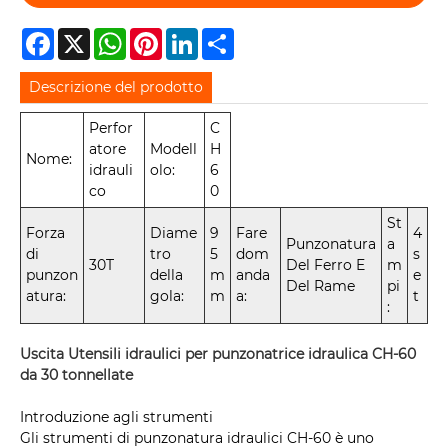
Facebook
X
WhatsApp
Pinterest
LinkedIn
Share
Descrizione del prodotto
Perfor
C
atore
Modell
H
Nome:
idrauli
olo:
6
co
0
St
Forza
Diame
9
Fare
4
Punzonatura
a
di
tro
5
dom
s
30T
Del Ferro E
m
punzon
della
m
anda
e
Del Rame
pi
atura:
gola:
m
a:
t
:
Uscita Utensili idraulici per punzonatrice idraulica CH-60
da 30 tonnellate
Introduzione agli strumenti
Gli strumenti di punzonatura idraulici CH-60 è uno