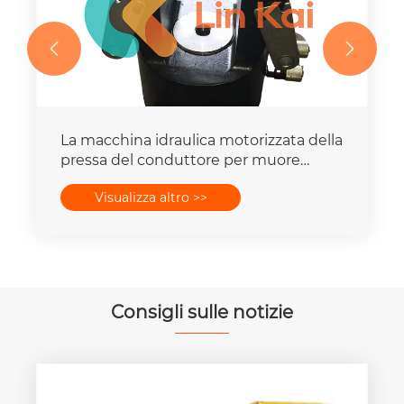


La macchina idraulica motorizzata della
pressa del conduttore per muore
mette la capacità della forza 16-
Visualizza altro >>
400mm2 degli insiemi 25T-300T
Consigli sulle notizie