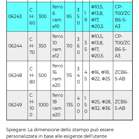
ferro
Φ10,5,
CP-
C
3
6
1
Φ13,8,
700/ZC
06243
H-
300
95
5
ram
9
Φ17,
B6-5-
60
0
e10
Φ20,5
A3
ferro
Φ10,5,
CP-
C
3
10
3
Φ13,8,
700/ZC
06244
H-
350
110
6
ram
5
Φ17,
B6-5-
70
0
e12
Φ20,5
A3
ferro
C
3
16
4
Φ16, Φ18,
ZCB6-
06248
H-
500
115
4
ram
5
Φ22, Φ25
5-AB
80
0
e20
C
ferro
4
1
H-
18
Φ25, Φ28,
ZCB6-
06249
1000
135
0
5
10
ram
Φ32, Φ36
5-AB
0
0
0
e20
Spiegare: La dimensione dello stampo può essere
personalizzata in base alle esigenze dell'utente