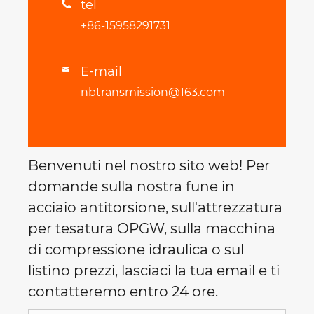
tel

+86-15958291731
E-mail

nbtransmission@163.com
Benvenuti nel nostro sito web! Per
domande sulla nostra fune in
acciaio antitorsione, sull'attrezzatura
per tesatura OPGW, sulla macchina
di compressione idraulica o sul
listino prezzi, lasciaci la tua email e ti
contatteremo entro 24 ore.