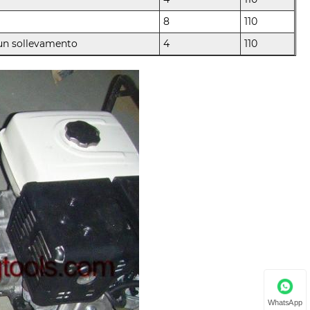
8
110
un sollevamento
4
110
WhatsApp