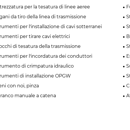
trezzatura per la tesatura di linee aeree
F
gani da tiro della linea di trasmissione
S
rumenti per l'installazione di cavi sotterranei
S
rumenti per tirare cavi elettrici
B
occhi di tesatura della trasmissione
S
rumenti per l'incordatura dei conduttori
E
rumento di crimpatura idraulico
S
rumenti di installazione OPGW
S
eni con noi, pinza
C
ranco manuale a catena
A