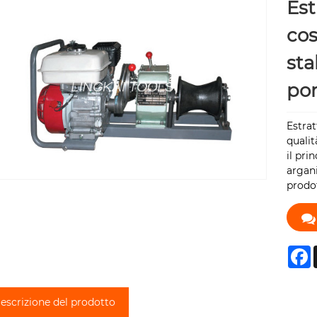
Est
cos
sta
por
Estrat
qualit
il pri
argani
prodot
F
escrizione del prodotto