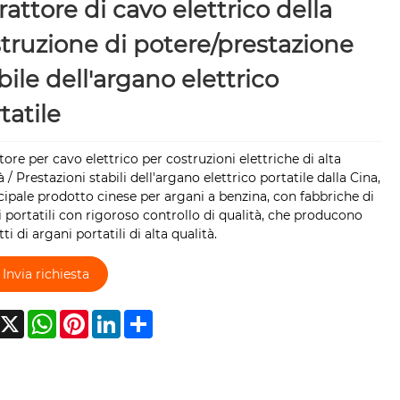
rattore di cavo elettrico della
truzione di potere/prestazione
bile dell'argano elettrico
tatile
tore per cavo elettrico per costruzioni elettriche di alta
à / Prestazioni stabili dell'argano elettrico portatile dalla Cina,
ncipale prodotto cinese per argani a benzina, con fabbriche di
 portatili con rigoroso controllo di qualità, che producono
ti di argani portatili di alta qualità.
Invia richiesta
acebook
X
WhatsApp
Pinterest
LinkedIn
Share