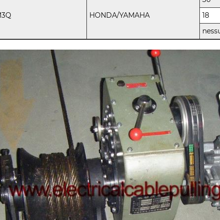
M3Q
HONDA/YAMAHA
18
ness