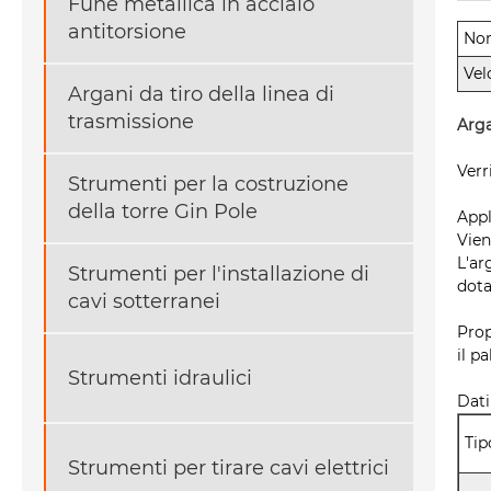
Fune metallica in acciaio
antitorsione
No
Vel
Argani da tiro della linea di
trasmissione
Arga
Verr
Strumenti per la costruzione
della torre Gin Pole
Appl
Vien
L'ar
Strumenti per l'installazione di
dota
cavi sotterranei
Prop
il p
Strumenti idraulici
Dati
Tip
Strumenti per tirare cavi elettrici