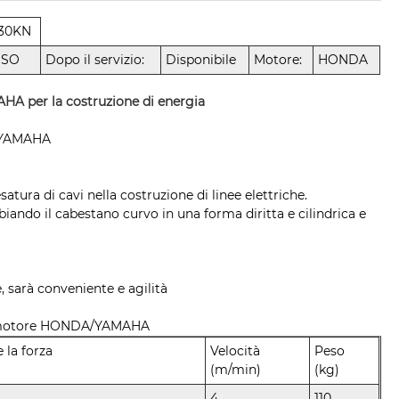
30KN
ISO
Dopo il servizio:
Disponibile
Motore:
HONDA
HA per la costruzione di energia
A/YAMAHA
esatura di cavi nella costruzione di linee elettriche.
ando il cabestano curvo in una forma diritta e cilindrica e
, sarà conveniente e agilità
 con motore HONDA/YAMAHA
e la forza
Velocità
Peso
(m/min)
(kg)
4
110