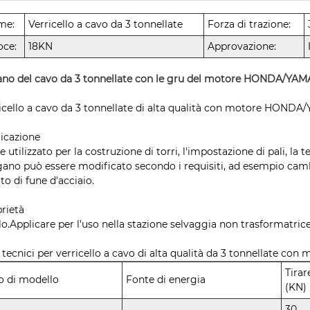
me:
Verricello a cavo da 3 tonnellate
Forza di trazione:
oce:
18KN
Approvazione:
no del cavo da 3 tonnellate con le gru del motore HONDA/YAMA
icello a cavo da 3 tonnellate di alta qualità con motore HOND
icazione
e utilizzato per la costruzione di torri, l'impostazione di pali, la t
gano può essere modificato secondo i requisiti, ad esempio cambi
to di fune d'acciaio.
rietà
alo.Applicare per l'uso nella stazione selvaggia non trasformatrice
 tecnici per verricello a cavo di alta qualità da 3 tonnellate
Tirar
o di modello
Fonte di energia
(KN)
30