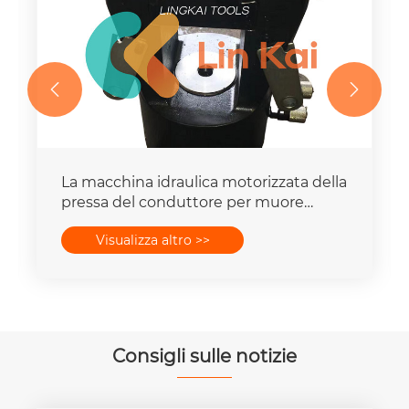


La macchina idraulica motorizzata della
pressa del conduttore per muore
mette la capacità della forza 16-
Visualizza altro >>
400mm2 degli insiemi 25T-300T
Consigli sulle notizie