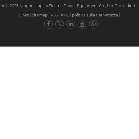
ht © 2023 Ningbo Lingkai Electric Power Equipment Co., Ltd. Tutti i diritti ri
Links
|
Sitemap
|
RSS
|
XML
|
politica sulla riservatezza
|