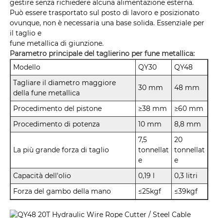
gestire senza richiedere alcuna alimentazione esterna.
Può essere trasportato sul posto di lavoro e posizionato
ovunque, non è necessaria una base solida. Essenziale per
il taglio e
fune metallica di giunzione.
Parametro principale del taglierino per fune metallica:
Modello
QY30
QY48
Tagliare il diametro maggiore
30 mm
48 mm
della fune metallica
Procedimento del pistone
≥38 mm
≥60 mm
Procedimento di potenza
10 mm
8,8 mm
7,5
20
La più grande forza di taglio
tonnellat
tonnellat
e
e
Capacità dell'olio
0,19 l
0,3 litri
Forza del gambo della mano
≤25kgf
≤39kgf