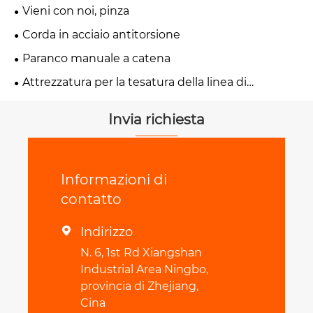
Vieni con noi, pinza
Corda in acciaio antitorsione
Paranco manuale a catena
Attrezzatura per la tesatura della linea di
trasmissione
Invia richiesta
Informazioni di
contatto
Indirizzo

N. 6, 1st Rd Xiangshan
Industrial Area Ningbo,
provincia di Zhejiang,
Cina