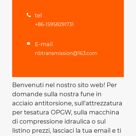
tel

+86-15958291731
E-mail

nbtransmission@163.com
Benvenuti nel nostro sito web! Per
domande sulla nostra fune in
acciaio antitorsione, sull'attrezzatura
per tesatura OPGW, sulla macchina
di compressione idraulica o sul
listino prezzi, lasciaci la tua email e ti