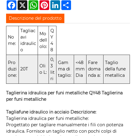
Facebook
X
WhatsApp
Pinterest
LinkedIn
Share
Descrizione del prodotto
Tagliac
Q
Mo
No
avi
Y
dell
me:
idraulic
4
olo:
o
8
0,
Pro
Gam
<48
Fare
Taglio
Oli
3
duzi
20T
ma di
mm
doma
della fune
o L:
lit
one:
taglio:
Dia
nda a:
metallica
ri
Taglierina idraulica per funi metalliche QY48 Taglierina
per funi metalliche
Tagliafune idraulico in acciaio Descrizione:
Taglierina idraulica per funi metalliche:
Progettato per tagliare manualmente i fili con potenza
idraulica. Fornisce un taglio netto con pochi colpi di