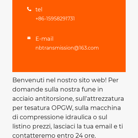
tel

+86-15958291731
E-mail

nbtransmission@163.com
Benvenuti nel nostro sito web! Per
domande sulla nostra fune in
acciaio antitorsione, sull'attrezzatura
per tesatura OPGW, sulla macchina
di compressione idraulica o sul
listino prezzi, lasciaci la tua email e ti
contatteremo entro 24 ore.