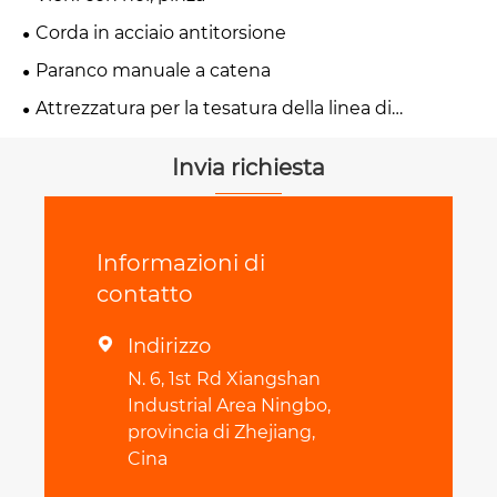
Corda in acciaio antitorsione
Paranco manuale a catena
Attrezzatura per la tesatura della linea di
trasmissione
Invia richiesta
Informazioni di
contatto
Indirizzo

N. 6, 1st Rd Xiangshan
Industrial Area Ningbo,
provincia di Zhejiang,
Cina