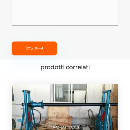
invia

prodotti correlati