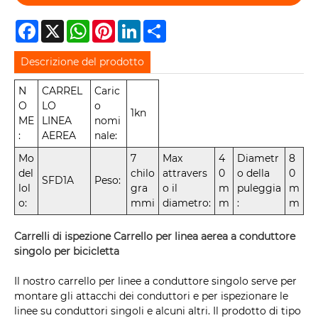
Facebook
X
WhatsApp
Pinterest
LinkedIn
Share
Descrizione del prodotto
N
CARREL
Caric
O
LO
o
1kn
ME
LINEA
nomi
:
AEREA
nale:
Mo
7
Max
4
Diametr
8
del
chilo
attravers
0
o della
0
SFD1A
Peso:
lol
gra
o il
m
puleggia
m
o:
mmi
diametro:
m
:
m
Carrelli di ispezione Carrello per linea aerea a conduttore
singolo per bicicletta
Il nostro carrello per linee a conduttore singolo serve per
montare gli attacchi dei conduttori e per ispezionare le
linee su conduttori singoli e alcuni altri. Il prodotto di tipo