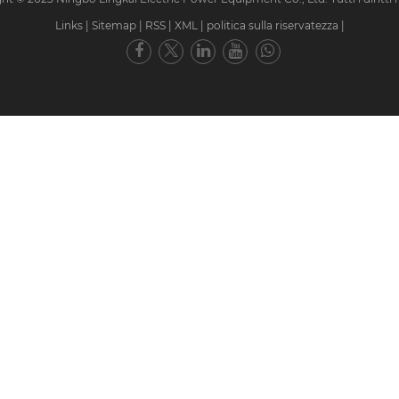
Links
|
Sitemap
|
RSS
|
XML
|
politica sulla riservatezza
|