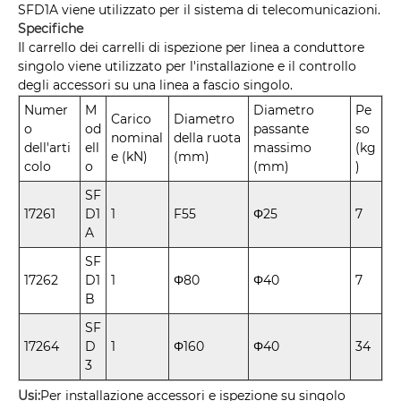
SFD1A viene utilizzato per il sistema di telecomunicazioni.
Specifiche
Il carrello dei carrelli di ispezione per linea a conduttore
singolo viene utilizzato per l'installazione e il controllo
degli accessori su una linea a fascio singolo.
Numer
M
Diametro
Pe
Carico
Diametro
o
od
passante
so
nominal
della ruota
dell'arti
ell
massimo
(kg
e (kN)
(mm)
colo
o
(mm)
)
SF
17261
D1
1
F55
Φ25
7
A
SF
17262
D1
1
Φ80
Φ40
7
B
SF
17264
D
1
Φ160
Φ40
34
3
Usi:
Per installazione accessori e ispezione su singolo