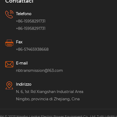
Contattaci
Telefono
+86-15958291731
+86-15958291731
Fax
+86-57465938668
E-mail
nbtransmission@163.com
Indirizzo
N. 6, 1st Rd Xiangshan Industrial Area
Ningbo, provincia di Zhejiang, Cina
ht © 2023 Ningbo Lingkai Electric Power Equipment Co., Ltd. Tutti i diritti ri